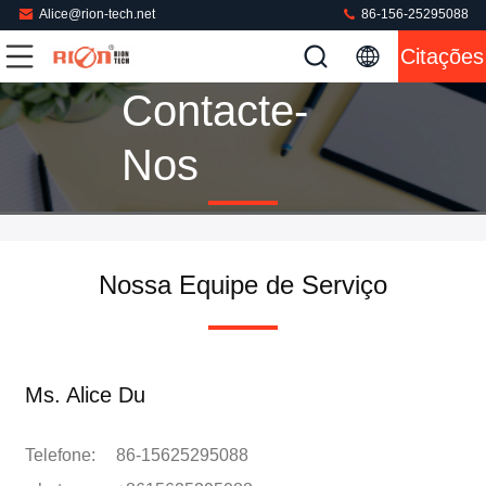
Alice@rion-tech.net
86-156-25295088
Citações
Contacte-
Nos
Nossa Equipe de Serviço
Ms. Alice Du
Telefone:
86-15625295088