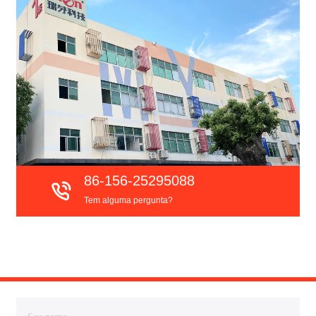
86-156-25295088
Tem alguma pergunta?