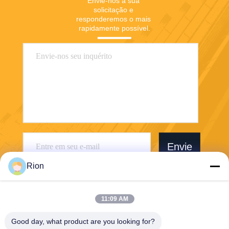
Envie-nos a sua 
solicitação e 
responderemos o mais 
rapidamente possível.
Envie
Rion
11:09 AM
Good day, what product are you looking for?
Shenzhen Rion Technology Co., Ltd.