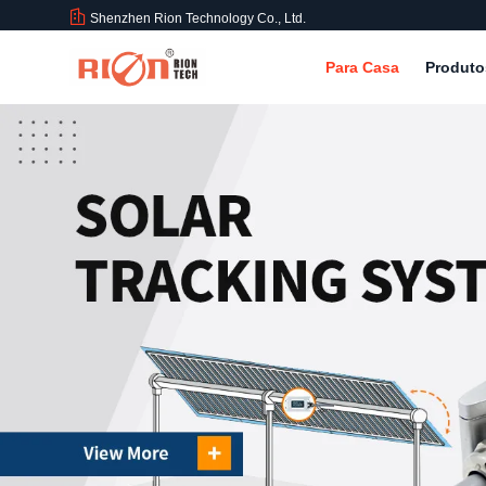
Shenzhen Rion Technology Co., Ltd.
Para Casa
Produt