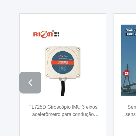
video
ão
Medidor preciso do ângulo de
A
ra
inclinação do sensor biaxial para
in
o
a medida da inclinação da
estabi
construção de ponte
para m