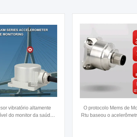
CA616T&626 2 eixo
Medidor de ângulo de inc
clinômetro preciso com
sem fio de duplo eix
lidade a longo prazo 0,01°
onitorização da inclinação