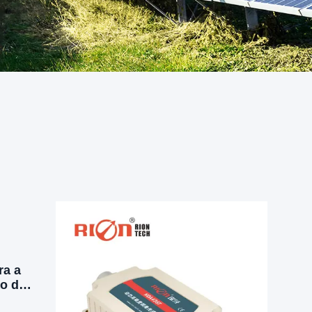
ra a
o da
 da