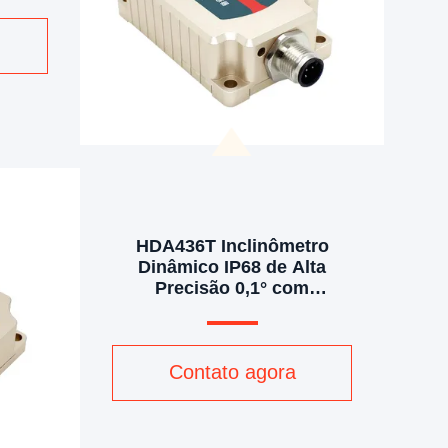
HDA436T Inclinômetro
Dinâmico IP68 de Alta
Precisão 0,1° com
Armazenamento de Dados
de 4GB para Medição de
Atitude
Contato agora