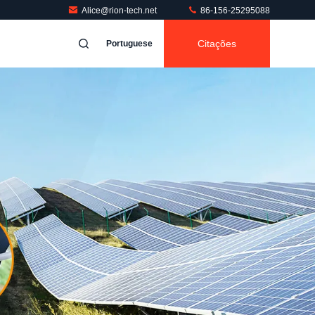
Alice@rion-tech.net
86-156-25295088
Citações
Portuguese