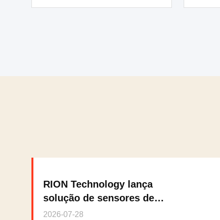
RION Technology lança
solução de sensores de
inclinação de precisão para
2026-07-28