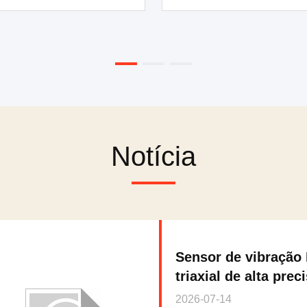
do edifício
Notícia
Sensor de vibração 
triaxial de alta prec
monitoramento de 
2026-07-14