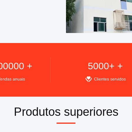
00000 +
5000+ +
endas anuais
Clientes servidos
Produtos superiores