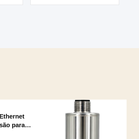
Ethernet
isão para
máquinas