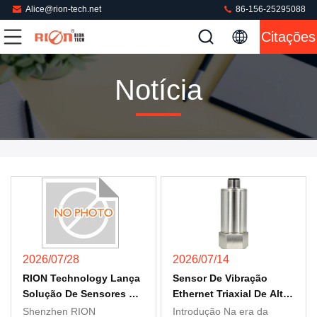
Alice@rion-tech.net
86-156-25295088
Citações
Notícia
2026/07/28
2026/07/14
RION Technology Lança
Sensor De Vibração
Solução De Sensores De
Ethernet Triaxial De Alta
Inclinação De Precisão
Precisão Para
Shenzhen RION
Introdução Na era da