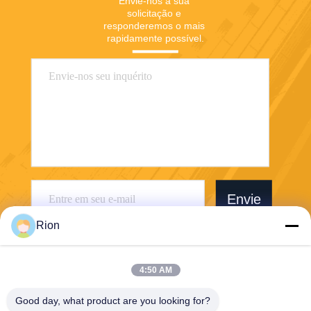
Envie-nos a sua 
solicitação e 
responderemos o mais 
rapidamente possível.
Envie
Rion
4:50 AM
Good day, what product are you looking for?
Shenzhen Rion Technology Co., Ltd.