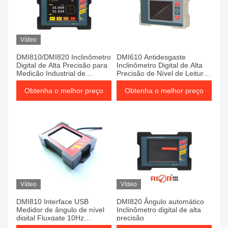
Vídeo
DMI810/DMI820 Inclinômetro
DMI610 Antidesgaste
Digital de Alta Precisão para
Inclinômetro Digital de Alta
Medição Industrial de
Precisão de Nível de Leitura
Ângulo.
de Ângulo
Obtenha o melhor preço
Obtenha o melhor preço
Vídeo
Vídeo
DMI810 Interface USB
DMI820 Ângulo automático
Medidor de ângulo de nível
Inclinômetro digital de alta
digital Fluxgate 10Hz
precisão
Protractor de eixo único