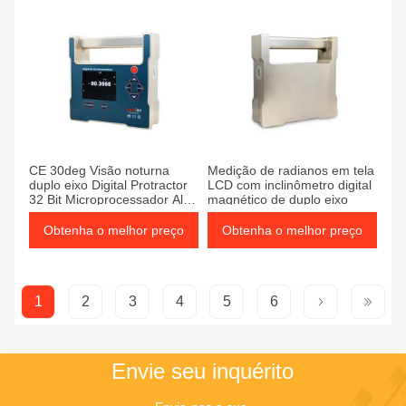
CE 30deg Visão noturna
Medição de radianos em tela
duplo eixo Digital Protractor
LCD com inclinômetro digital
32 Bit Microprocessador Alta
magnético de duplo eixo
precisão
Obtenha o melhor preço
Obtenha o melhor preço
1
2
3
4
5
6
Envie seu inquérito