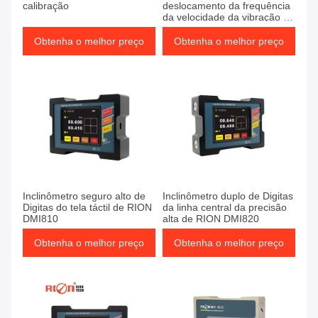
calibração
deslocamento da frequência
da velocidade da vibração da
integração de sistemas de
PCA826T
Obtenha o melhor preço
Obtenha o melhor preço
Inclinômetro seguro alto de
Inclinômetro duplo de Digitas
Digitas do tela táctil de RION
da linha central da precisão
DMI810
alta de RION DMI820
Obtenha o melhor preço
Obtenha o melhor preço