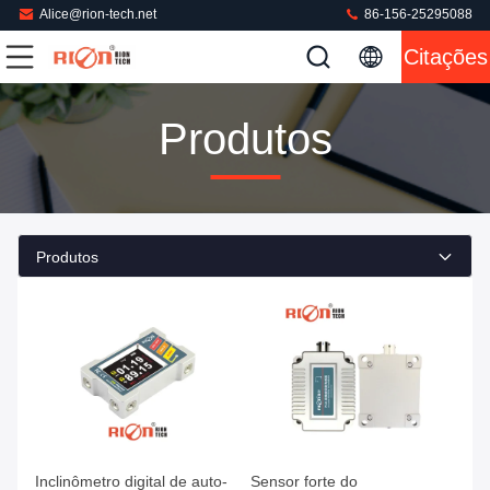
Alice@rion-tech.net
86-156-25295088
Citações
Produtos
Produtos
Inclinômetro digital de auto-
Sensor forte do