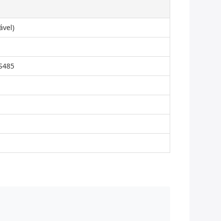
ável)
S485