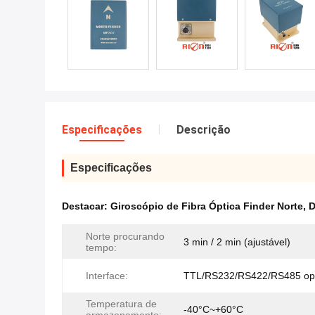
Especificações
Descrição
Especificações
Destacar:
Giroscópio de Fibra Óptica Finder Norte
,
D
Norte procurando
3 min / 2 min (ajustável)
tempo:
Interface:
TTL/RS232/RS422/RS485 opc
Temperatura de
-40°C~+60°C