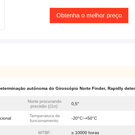
Obtenha o melhor preço
eterminação autónoma do Giroscópio Norte Finder
,
Rapidly dete
Norte procurando
0,5°
precisão ((1σ):
Temperatura de
ional
-20°C~+50°C
funcionamento:
MTBF:
≥ 10000 horas