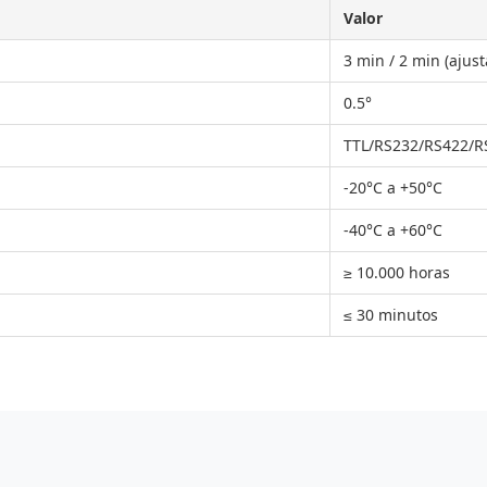
Valor
3 min / 2 min (ajust
0.5°
TTL/RS232/RS422/R
-20°C a +50°C
-40°C a +60°C
≥ 10.000 horas
≤ 30 minutos