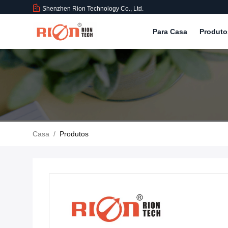
Shenzhen Rion Technology Co., Ltd.
Para Casa
Produt
Casa
/
Produtos