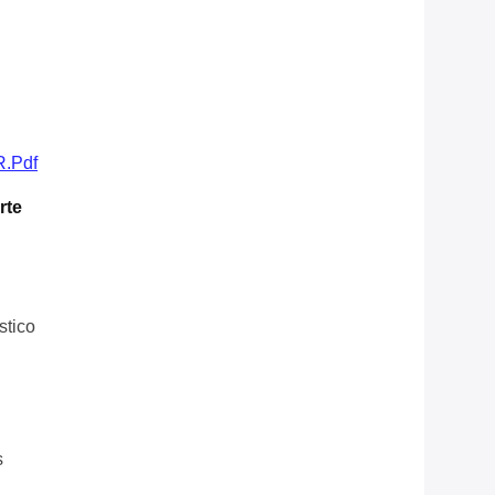
.pdf
rte
stico
s