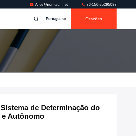
Alice@rion-tech.net
86-156-25295088
Citações
Portuguese
 Sistema de Determinação do
o e Autônomo