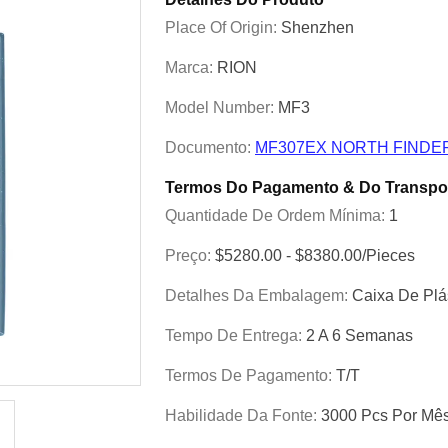
Place Of Origin:
Shenzhen
Marca:
RION
Model Number:
MF3
Documento:
MF307EX NORTH FINDER
Termos Do Pagamento & Do Transpo
Quantidade De Ordem Mínima:
1
Preço:
$5280.00 - $8380.00/Pieces
Detalhes Da Embalagem:
Caixa De Plá
Tempo De Entrega:
2 A 6 Semanas
Termos De Pagamento:
T/T
Habilidade Da Fonte:
3000 Pcs Por Mê