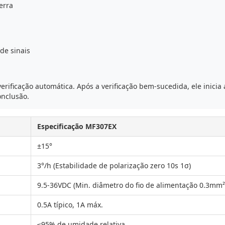
erra
e sinais
erificação automática. Após a verificação bem-sucedida, ele inici
onclusão.
Especificação MF307EX
±15°
3°/h (Estabilidade de polarização zero 10s 1σ)
9.5-36VDC (Min. diâmetro do fio de alimentação 0.3mm²
0.5A típico, 1A máx.
≤95% de umidade relativa