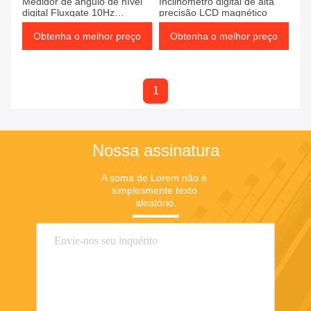
Medidor de ângulo de nível
Inclinômetro digital de alta
digital Fluxgate 10Hz
precisão LCD magnético
Protractor de eixo único
Obtenha o melhor preço
Obtenha o melhor preço
1
Nossa assinatura
A soma de Lorem não é 
simplesmente texto 
aleatório.