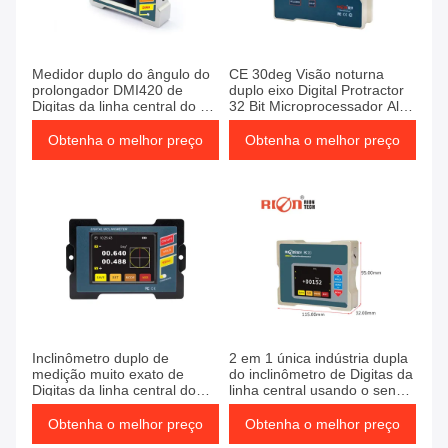
Medidor duplo do ângulo do
CE 30deg Visão noturna
prolongador DMI420 de
duplo eixo Digital Protractor
Digitas da linha central do CE
32 Bit Microprocessador Alta
IP54
precisão
Obtenha o melhor preço
Obtenha o melhor preço
Inclinômetro duplo de
2 em 1 única indústria dupla
medição muito exato de
do inclinômetro de Digitas da
Digitas da linha central do
linha central usando o sensor
peso leve de RION DMI825
da inclinação do milímetro
para a detecção da
Obtenha o melhor preço
Obtenha o melhor preço
inclinação da ponte