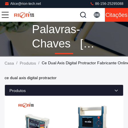
Alice@rion-tech.net
86-156-25295088
Citações
Palavras-
Chaves [
Ce Dual
/
/
Ce Dual Axis Digital Protractor Fabricante Onlin
Casa
Produtos
Axis Digital
ce dual axis digital protractor
Protractor ]
Produtos
Fósforo 14
Produtos