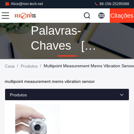
Alice@rion-tech.net
86-156-25295088
Citações
Palavras-
Chaves [
Multipoint
/
/
Multipoint Measurement Mems Vibration Sensor
Casa
Produtos
Measurement
multipoint measurement mems vibration sensor
Mems
Produtos
Vibration
Sensor ]