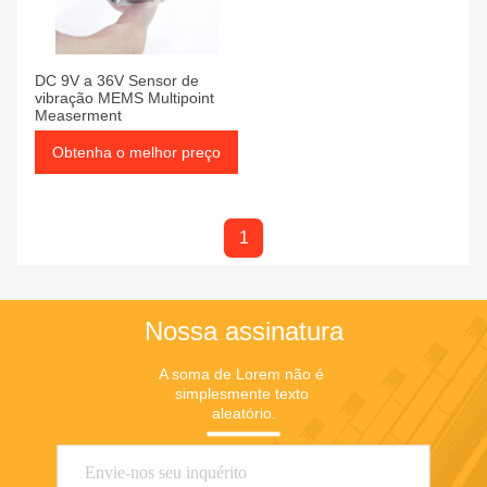
Fósforo 1
Produtos
DC 9V a 36V Sensor de
vibração MEMS Multipoint
Measerment
Obtenha o melhor preço
1
Nossa assinatura
A soma de Lorem não é 
simplesmente texto 
aleatório.