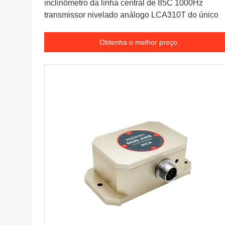
inclinômetro da linha central de 85C 1000Hz
transmissor nivelado análogo LCA310T do único
Obtenha o melhor preço