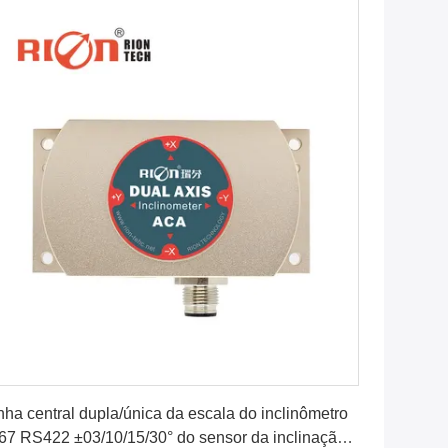
Obtenha o melhor preço
nha central dupla/única da escala do inclinômetro
67 RS422 ±03/10/15/30° do sensor da inclinação