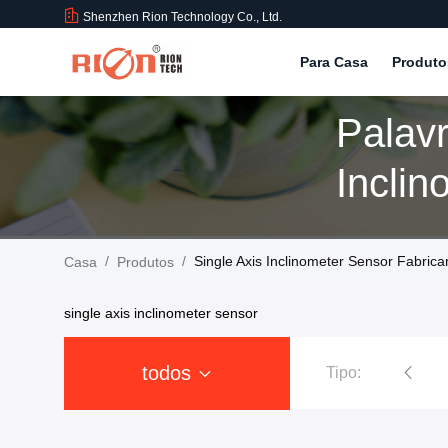
Shenzhen Rion Technology Co., Ltd.
Para Casa
Produt
Palav
Inclin
Produ
/
/
Single Axis Inclinometer Sensor Fabrica
Casa
Produtos
single axis inclinometer sensor
todos
Tipo:
Inclinômetro do sensor da inclinação