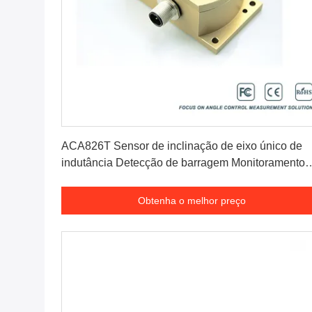
Obtenha o melhor preço
ACA826T Sensor de inclinação de eixo único de
indutância Detecção de barragem Monitoramento
seguro
Obtenha o melhor preço