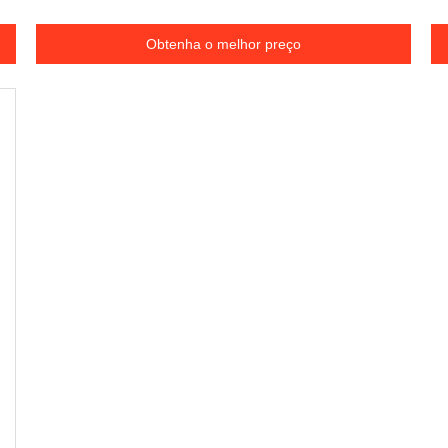
MODBUS
d
Obtenha o melhor preço