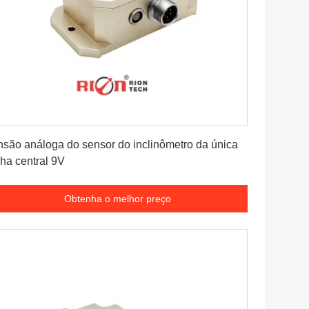
Obtenha o melhor preço
nsão análoga do sensor do inclinômetro da única
nha central 9V
Obtenha o melhor preço