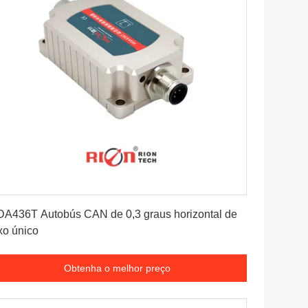
Obtenha o melhor preço
A436T Autobús CAN de 0,3 graus horizontal de
xo único
Obtenha o melhor preço