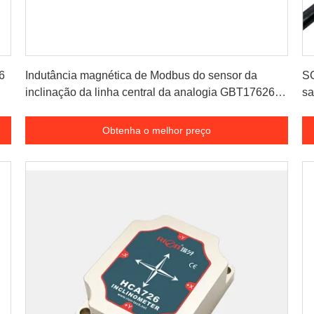
Obtenha o melhor preço
6
Indutância magnética de Modbus do sensor da
SC
inclinação da linha central da analogia GBT17626
sa
única
Obtenha o melhor preço