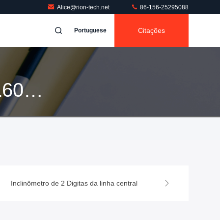
Alice@rion-tech.net
86-156-25295088
Citações
Portuguese
Inclinômetro de 2 Digitas da linha central
Inclinômetro análogo