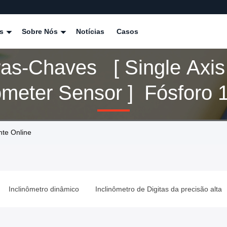
os
Sobre Nós
Notícias
Casos
ras-Chaves [ Single Axis
ometer Sensor ] Fósforo 160
tos
nte Online
Inclinômetro dinâmico
Inclinômetro de Digitas da precisão alta