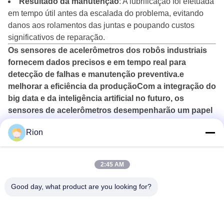
Resultado da manutenção
: A lubrificação foi efetuada
em tempo útil antes da escalada do problema, evitando
danos aos rolamentos das juntas e poupando custos
significativos de reparação.
Os sensores de acelerômetros dos robôs industriais
fornecem dados precisos e em tempo real para
detecção de falhas e manutenção preventiva.e
melhorar a eficiência da produçãoCom a integração do
big data e da inteligência artificial no futuro, os
sensores de acelerômetros desempenharão um papel
ainda mais importante na automação industrial.
Rion
2:45 AM
Good day, what product are you looking for?
Shenzhen Rion Technology Co., Ltd.
Alice@rion-tech.net
86-156-25295088