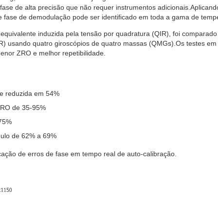
fase de alta precisão que não requer instrumentos adicionais.Aplicando
de fase de demodulação pode ser identificado em toda a gama de temp
equivalente induzida pela tensão por quadratura (QIR), foi compara
(CIR) usando quatro giroscópios de quatro massas (QMGs).Os testes em
nor ZRO e melhor repetibilidade.
e reduzida em 54%
 ZRO de 35-95%
 75%
gulo de 62% a 69%
icação de erros de fase em tempo real de auto-calibração.