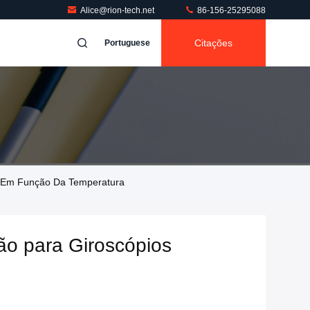
Alice@rion-tech.net
86-156-25295088
Citações
Portuguese
S Em Função Da Temperatura
ão para Giroscópios