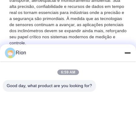
transporte, aeroespacial e monitoramento ambiental. Sua
alta precisão, confiabilidade e recursos de dados em tempo
real os tornam essenciais para indústrias onde a precisão e
a segurança são primordiais. À medida que as tecnologias
de sensores continuam a avançar, as aplicações potenciais
dos inclinómetros devem se expandir ainda mais, reforçando
seu papel crítico nos sistemas modernos de medição e
controle.
Rion
6:59 AM
Good day, what product are you looking for?
Shenzhen Rion Technology Co., Ltd.
Alice@rion-tech.net
86-156-25295088
Bloco 1, Parque Industrial d
e Robótica COFCO(FUAN),
Estrada Da Yang nº 90, Distr