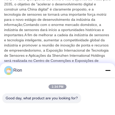
2035, o objetivo de "acelerar o desenvolvimento digital e
construir uma China digital" é claramente proposto, e a
tecnologia de sensores se tornará uma importante força motriz
para o novo estágio de desenvolvimento da indústria da
informação;Contando com o enorme mercado doméstico, a
indústria de sensores dará início a oportunidades históricas e
importantes.A fim de melhorar a cadeia da indústria de sensores
e tecnologia inteligente, aumentar a competitividade global da
indústria e promover a reunião de inovação de ponta e recursos
de empreendedorismo, a Exposição Internacional de Tecnologia
de Sensores e Aplicações da Shenzhen International Holdings
será realizada no Centro de Convenções e Exposições de
Shenzhen (Futian) Hall 7 e 8 de 29 a 31 de março de 2023.
Rion
1:34 PM
Good day, what product are you looking for?
Shenzhen Rion Technology Co., Ltd.
Alice@rion-tech.net