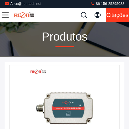
Alice@rion-tech.net
86-156-25295088
Citações
Produtos