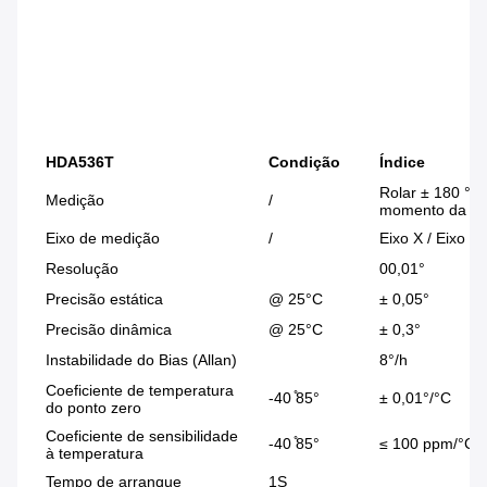
HDA536T
Condição
Índice
Rolar ± 180 °, i
Medição
/
momento da des
Eixo de medição
/
Eixo X / Eixo Y 
Resolução
00,01°
Precisão estática
@ 25°C
± 0,05°
Precisão dinâmica
@ 25°C
± 0,3°
Instabilidade do Bias (Allan)
8°/h
Coeficiente de temperatura
-40 ̊85°
± 0,01°/°C
do ponto zero
Coeficiente de sensibilidade
-40 ̊85°
≤ 100 ppm/°C
à temperatura
Tempo de arranque
1S