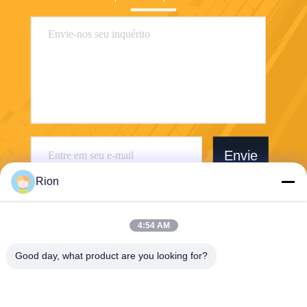
Envie
Rion
4:54 AM
Good day, what product are you looking for?
Shenzhen Rion Technology Co., Ltd.
Alice@rion-tech.net
86-156-25295088