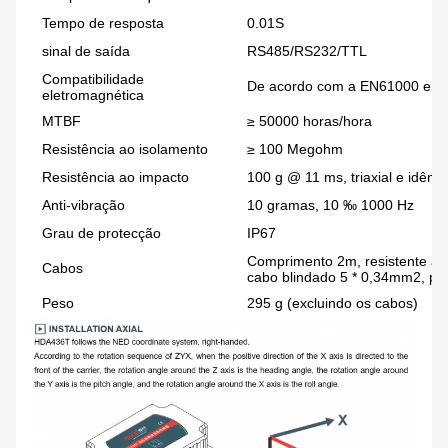
Tempo de resposta
0.01S
sinal de saída
RS485/RS232/TTL
Compatibilidade
De acordo com a EN61000 e 
eletromagnética
MTBF
≥ 50000 horas/hora
Resistência ao isolamento
≥ 100 Megohm
Resistência ao impacto
100 g @ 11 ms, triaxial e idênt
Anti-vibração
10 gramas, 10 ‰ 1000 Hz
Grau de protecção
IP67
Comprimento 2m, resistente ao 
Cabos
cabo blindado 5 * 0,34mm2, pes
Peso
295 g (excluindo os cabos)