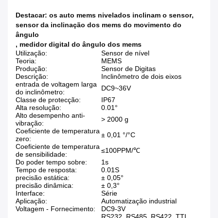
Destacar:
os auto mems nivelados inclinam o sensor
,
sensor da inclinação dos mems do movimento do
ângulo
,
medidor digital do ângulo dos mems
Utilização:
Sensor de nível
Teoria:
MEMS
Produção:
Sensor de Digitas
Descrição:
Inclinômetro de dois eixos
entrada de voltagem larga
DC9~36V
do inclinômetro:
Classe de protecção:
IP67
Alta resolução:
0.01°
Alto desempenho anti-
> 2000 g
vibração:
Coeficiente de temperatura
± 0,01 °/°C
zero:
Coeficiente de temperatura
≤100PPM/℃
de sensibilidade:
Do poder tempo sobre:
1s
Tempo de resposta:
0.01S
precisão estática:
± 0,05°
precisão dinâmica:
± 0,3°
Interface:
Série
Aplicação:
Automatização industrial
Voltagem - Fornecimento:
DC9-3V
RS232, RS485, RS422, TTL,