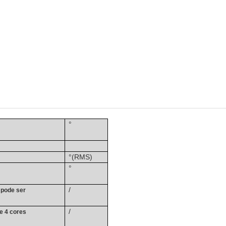
°
°
(RMS)
°
/
 pode ser
/
de 4 cores