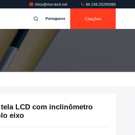
Alice@rion-tech.net
86-156-25295088
Citações
Portuguese
 tela LCD com inclinômetro
lo eixo