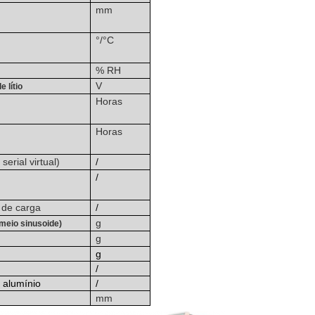
mm
°/°C
% RH
V
 lítio
Horas
Horas
serial virtual)
/
/
 de carga
/
g
meio sinusoide)
g
g
/
 alumínio
/
mm