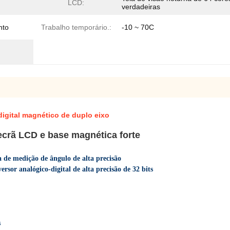
LCD:
verdadeiras
nto
Trabalho temporário.:
-10 ~ 70C
igital magnético de duplo eixo
 ecrã LCD e base magnética forte
de medição de ângulo de alta precisão
rsor analógico-digital de alta precisão de 32 bits
s