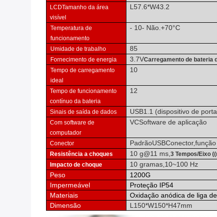
L57.6*W43.2
LCD
Tamanho da área
visível
- 10
- Não.
+
70
°C
Temperatura de
funcionamento
85
Umidade de trabalho
3
.7
V
Fornecimento de energia
Carregamento de bateria de
10
Tempo de carregamento
ideal
12
Tempo de funcionamento
contínuo da bateria
USB1.1 (dispositivo de porta 
Sinais de saída de dados
VC
Software de aplicação
Com software de
computador
Padrão
USB
Conector
,
função
Conector
10 g@11 ms,
Resistência a choques
3 Tempos/Eixo ((
10 gramas,
10
~
100 Hz
Impacto de choque
Peso
1200G
Impermeável
Proteção IP54
Materiais
Oxidação anódica de liga de
Dimensão
L150*W150*H47mm