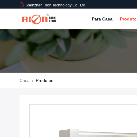
Shenzhen Rion Technology Co., Ltd.
Para Casa
Produt
Casa
/
Produtos