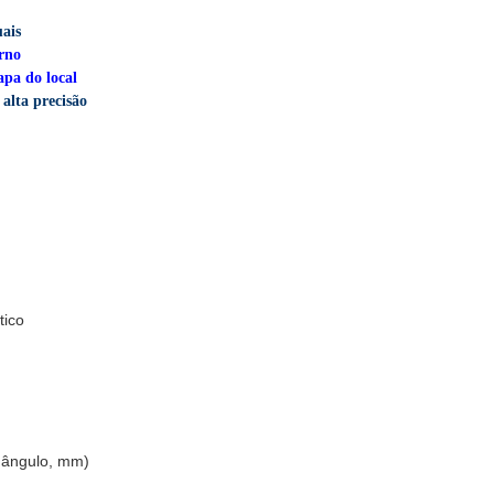
uais
rno
apa do local
alta precisão
tico
, ângulo, mm)