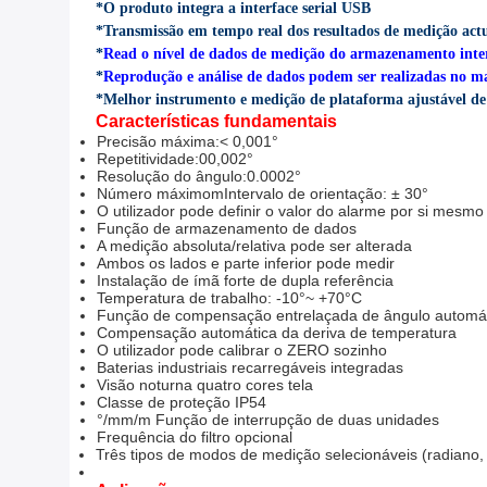
*O produto integra a interface serial USB
*Transmissão em tempo real dos resultados de medição act
*
R
ead o nível de dados de medição do armazenamento inte
*
Reprodução e análise de dados podem ser realizadas no m
*Melhor instrumento e medição de plataforma ajustável de 
Características fundamentais
Precisão máxima:< 0,001°
Repetitividade:00,002°
Resolução do ângulo:0.0002°
Número máximo
m
Intervalo de orientação: ± 30°
O utilizador pode definir o valor do alarme por si mesmo
Função de armazenamento de dados
A medição absoluta/relativa pode ser alterada
Ambos os lados e parte inferior pode medir
Instalação de ímã forte de dupla referência
Temperatura de trabalho: -10°~ +70°C
Função de compensação entrelaçada de ângulo automá
Compensação automática da deriva de temperatura
O utilizador pode calibrar o ZERO sozinho
Baterias industriais recarregáveis integradas
Visão noturna quatro cores tela
Classe de proteção IP54
°/mm/m Função de interrupção de duas unidades
Frequência do filtro opcional
Três tipos de modos de medição selecionáveis (radiano