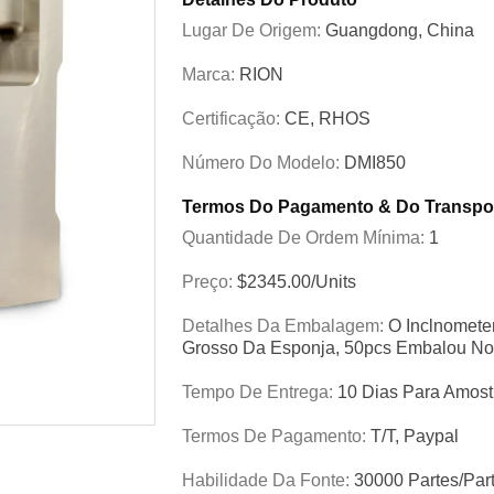
Lugar De Origem:
Guangdong, China
Marca:
RION
Certificação:
CE, RHOS
Número Do Modelo:
DMI850
Termos Do Pagamento & Do Transpo
Quantidade De Ordem Mínima:
1
Preço:
$2345.00/Units
Detalhes Da Embalagem:
O Inclnomete
Grosso Da Esponja, 50pcs Embalou No 
Tempo De Entrega:
10 Dias Para Amost
Termos De Pagamento:
T/T, Paypal
Habilidade Da Fonte:
30000 Partes/par