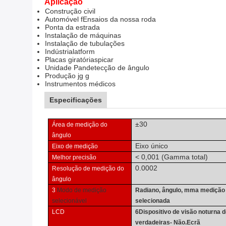
Aplicação
Construção civil
Automóvel f
Ensaios da nossa roda
Ponta da estrada
Instalação de máquinas
Instalação de tubulações
Indústria
latform
Placas giratórias
picar
Unidade Pan
detecção de ângulo
Produção j
g g
Instrumentos médicos
Especificações
±
30
Área de medição do
ângulo
Eixo único
Eixo de medição
< 0,001 (
Gamma total
)
Melhor precisão
0.0002
Resolução de medição do
ângulo
3
Modo de medição
Radiano, ângulo, mm
a medição
selecionável
selecionada
LCD
6
Dispositivo de visão noturna 
verdadeiras
- Não.
Ecrã