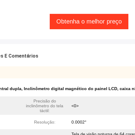
Obtenha o melhor preço
es E Comentários
ntral dupla
,
Inclinômetro digital magnético do painel LCD
,
caixa n
Precisão do
inclinômetro do tela
<0>
táctil:
Resolução:
0.0002°
Tela de visão noturna de 64 core