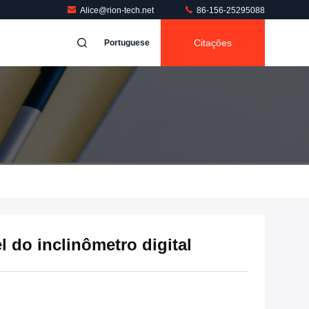
Alice@rion-tech.net
86-156-25295088
Citações
Portuguese
l do inclinômetro digital