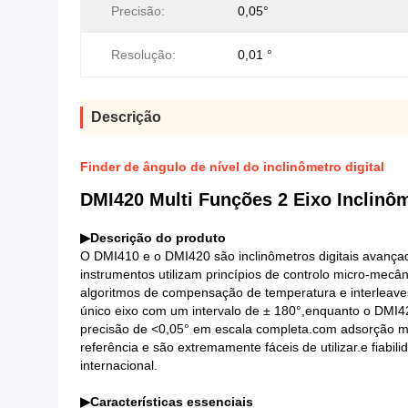
Precisão:
0,05°
Resolução:
0,01 °
Descrição
Finder de ângulo de nível do inclinômetro digital
DMI420 Multi Funções 2 Eixo Inclinôm
▶
Descrição do produto
O DMI410 e o DMI420 são inclinômetros digitais avançad
instrumentos utilizam princípios de controlo micro-me
algoritmos de compensação de temperatura e interlea
único eixo com um intervalo de ± 180°,enquanto o DMI
precisão de <0,05° em escala completa.com adsorção ma
referência e são extremamente fáceis de utilizar.e fiab
internacional.
▶
Características essenciais