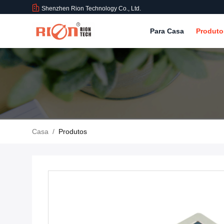
Shenzhen Rion Technology Co., Ltd.
Para Casa
Produt
Casa
/
Produtos