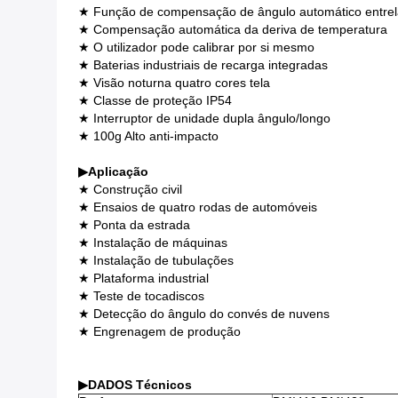
★ Função de compensação de ângulo automático entre
★ Compensação automática da deriva de temperatura
★ O utilizador pode calibrar por si mesmo
★ Baterias industriais de recarga integradas
★ Visão noturna quatro cores tela
★ Classe de proteção IP54
★ Interruptor de unidade dupla ângulo/longo
★ 100g Alto anti-impacto
▶
Aplicação
★ Construção civil
★ Ensaios de quatro rodas de automóveis
★ Ponta da estrada
★ Instalação de máquinas
★ Instalação de tubulações
★ Plataforma industrial
★ Teste de tocadiscos
★ Detecção do ângulo do convés de nuvens
★ Engrenagem de produção
▶
DADOS Técnicos