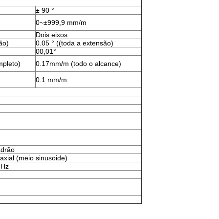
± 90 °
0~±999,9 mm/m
Dois eixos
ão)
0.05 ° ((toda a extensão)
00,01°
pleto)
0.17mm/m (todo o alcance)
0.1 mm/m
adrão
xial (meio sinusoide)
 Hz