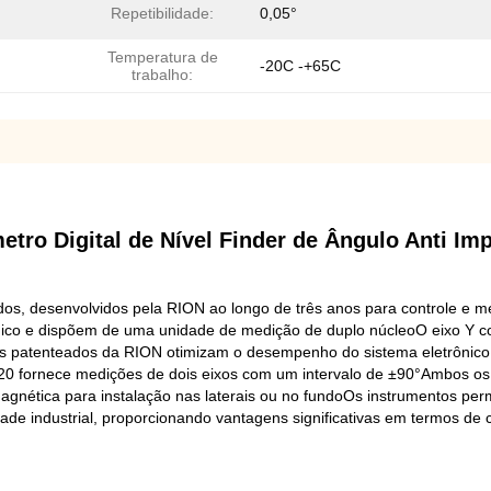
Repetibilidade:
0,05°
Temperatura de
-20C -+65C
trabalho:
etro Digital de Nível Finder de Ângulo Anti Im
os, desenvolvidos pela RION ao longo de três anos para controle e me
cânico e dispõem de uma unidade de medição de duplo núcleoO eixo Y
ves patenteados da RION otimizam o desempenho do sistema eletrôni
420 fornece medições de dois eixos com um intervalo de ±90°Ambos o
gnética para instalação nas laterais ou no fundoOs instrumentos pe
ilidade industrial, proporcionando vantagens significativas em termos 