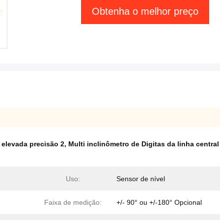
Obtenha o melhor preço
a elevada precisão 2
,
Multi inclinômetro de Digitas da linha centra
Uso:
Sensor de nível
Faixa de medição:
+/- 90° ou +/-180° Opcional