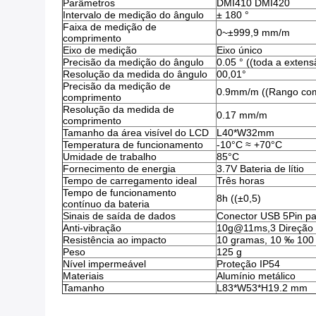
Parâmetros
DMI410 DMI420
Intervalo de medição do ângulo
± 180 °
Faixa de medição de
0~±999,9 mm/m
comprimento
Eixo de medição
Eixo único
Precisão da medição do ângulo
0.05 ° ((toda a extens
Resolução da medida do ângulo
00,01°
Precisão da medição de
0.9mm/m ((Rango com
comprimento
Resolução da medida de
0.17 mm/m
comprimento
Tamanho da área visível do LCD
L40*W32mm
Temperatura de funcionamento
-10°C ≈ +70°C
Umidade de trabalho
85°C
Fornecimento de energia
3.7V Bateria de lítio
Tempo de carregamento ideal
Três horas
Tempo de funcionamento
8h ((±0,5)
contínuo da bateria
Sinais de saída de dados
Conector USB 5Pin p
Anti-vibração
10g@11ms,3 Direção a
Resistência ao impacto
10 gramas, 10 ‰ 100
Peso
125 g
Nível impermeável
Proteção IP54
Materiais
Alumínio metálico
Tamanho
L83*W53*H19.2 mm