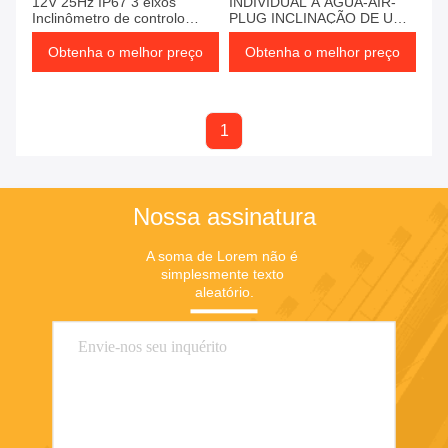
12V 25Hz IP67 3 eixos
INDIVIDUAL A ÁGUA-AIR-
Inclinômetro de controlo
PLUG INCLINAÇÃO DE UM
industrial
ÚNICO EXO DE ALTA
RESOLUÇÃO
Obtenha o melhor preço
Obtenha o melhor preço
1
Nossa assinatura
A soma de Lorem não é 
simplesmente texto 
aleatório.