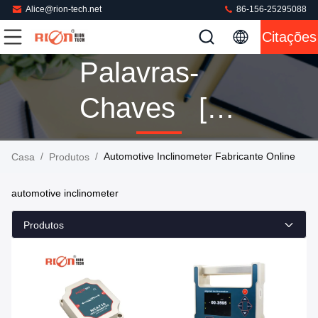
Alice@rion-tech.net
86-156-25295088
Citações
Palavras-
Chaves [
Automotive
/
/
Automotive Inclinometer Fabricante Online
Casa
Produtos
Inclinometer
automotive inclinometer
] Fósforo 14
Produtos
Produtos