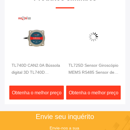
S
TL740D CAN2.0A Bússola
TL725D Sensor Giroscópio
RI
digital 3D TL740D
MEMS RS485 Sensor de
de
de
Giroscópio de
Rotação Giroscópico
ún
acelerômetro de 3 eixos
100Hz para Condução
ve
ço
Obtenha o melhor preço
Obtenha o melhor preço
O
Automática
Envie seu inquérito
Envie-nos a sua 