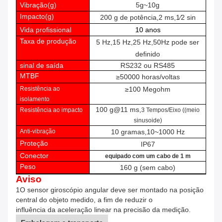
Vibração
(
g
)
5g~10g
Impacto
(
g
)
200 g de potência
,
2 ms
,
1⁄2 sin
Vida profissional
10 anos
Taxa de produção
5 Hz
,
15 Hz
,
25 Hz
,
50Hz pode ser
definido
sinal de saída
RS232 ou RS485
MTBF
≥
50000 horas/voltas
Resistência ao
≥
100
Megohm
isolamento
100 g@11 ms
,
Resistência ao impacto
3 Tempos/Eixo ((meio
sinusoide)
Anti-vibração
10 gramas
,
10
~
1000 Hz
Proteção
IP67
Conector
equipado com um cabo de 1 m
Peso
160 g (sem cabo)
Aviso
1O sensor giroscópio angular deve ser montado na posição
central do objeto medido, a fim de reduzir o
influência da aceleração linear na precisão da medição.