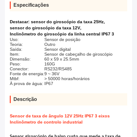
Especificações
Destacar:
sensor do giroscópio da taxa 25Hz
,
sensor do giroscópio da taxa 12V
,
Inclinômetro do giroscópio da linha central IP67 3
Uso:
Sensor de posição
Teoria:
Outro
Saída:
Sensor digital
Item:
Sensor de cabeçalho de giroscópio
Dimensão:
60 x 59 x 25.5mm
Peso:
160G
Conector:
RS232/RS485
Fonte de energia:
9 ~ 36V
Mtbf:
> 50000 horas/horários
À prova de água:
IP67
Descrição
Sensor de taxa de ângulo 12V 25Hz IP67 3 eixos
Inclinômetro de controlo industrial
Sensor giroscópio de baixo custo que mede a taxa de