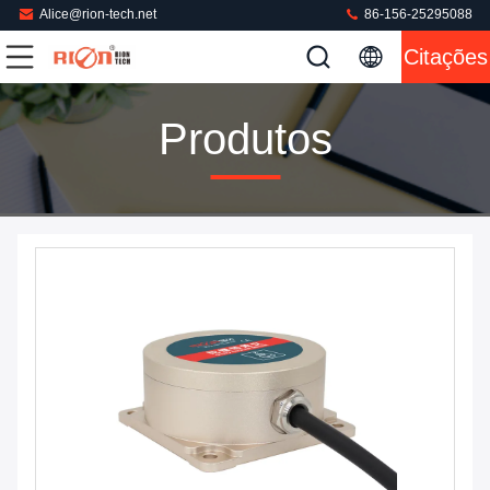
Alice@rion-tech.net
86-156-25295088
Citações
Produtos