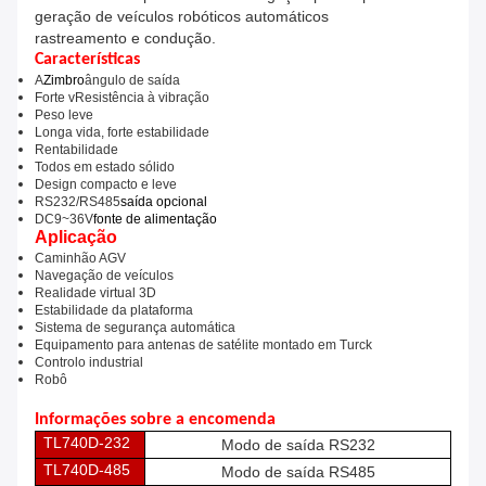
geração de veículos robóticos automáticos
rastreamento e condução.
Características
A
Zimbro
ângulo de saída
Forte v
Resistência à vibração
Peso leve
Longa vida, forte estabilidade
Rentabilidade
Todos em estado sólido
Design compacto e leve
RS232/RS485
saída opcional
DC9~36V
fonte de alimentação
Aplicação
Caminhão AGV
Navegação de veículos
Realidade virtual 3D
Estabilidade da plataforma
Sistema de segurança automática
Equipamento para antenas de satélite montado em Turck
Controlo industrial
Robô
Informações sobre a encomenda
TL740D-232
Modo de saída RS232
TL740D-485
Modo de saída RS485