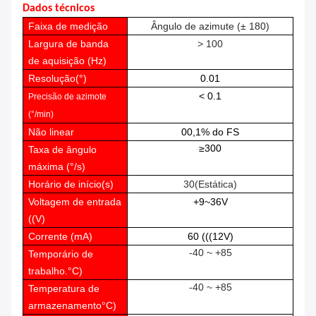
Dados técnicos
Faixa de medição
Ângulo de azimute (± 180)
Largura de banda
> 100
de aquisição (Hz)
Resolução
(°)
0.01
< 0.1
Precisão de azimote
(
°
/min)
Não linear
00,1% do FS
≥
300
Taxa de ângulo
máxima (
°
/s)
Horário de início
(
s
)
30
(
Estática
)
Voltagem de entrada
+9~36V
((V)
Corrente (mA)
60 (((12V)
-40 ~ +85
Temporário de
trabalho.
°C
)
-40 ~ +85
Temperatura de
armazenamento
°C
)