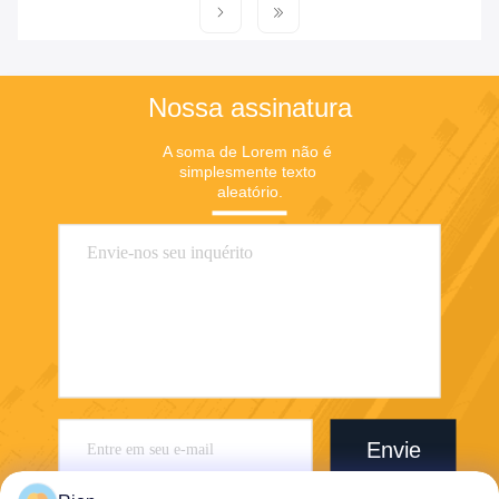
Nossa assinatura
A soma de Lorem não é 
simplesmente texto 
aleatório.
Envie