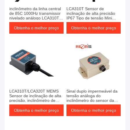
inclinômetro da linha central
LCA310T Sensor de
de 85C 1000Hz transmissor
inclinação de alta precisão
nivelado análogo LCA310T
IP67 Tipo de tensão Mini
do único
inclinômetro
Obtenha o melhor preço
Obtenha o melhor preço
LCA310T/LCA320T MEMS
Sinal duplo impermeável da
Sensor de inclinação de alta
tensão análoga do
precisão, inclinômetro de
inclinômetro do sensor da
eixo único e duplo com saída
inclinação da linha central
analógica de 0-5V para
Obtenha o melhor preço
Obtenha o melhor preço
medição de ângulo industrial