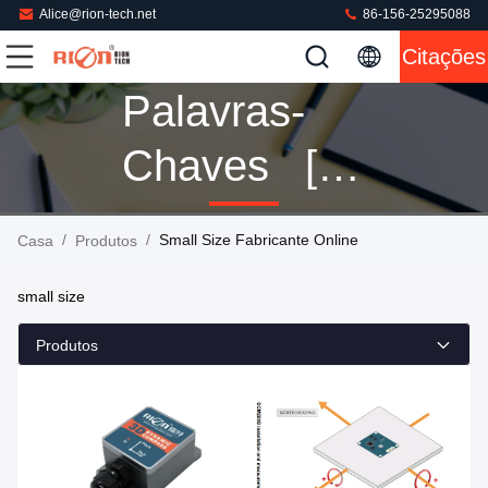
Alice@rion-tech.net
86-156-25295088
Citações
Palavras-
Chaves [
Small Size ]
/
/
Small Size Fabricante Online
Casa
Produtos
Fósforo 138
small size
Produtos
Produtos