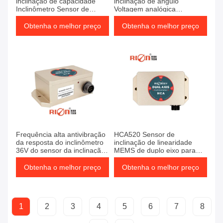
inclinação de capacidade
inclinação de ângulo
Inclinômetro Sensor de
Voltagem analógica
ângulo de sol
Inclinômetro de vibração
industrial
Obtenha o melhor preço
Obtenha o melhor preço
Frequência alta antivibração
HCA520 Sensor de
da resposta do inclinômetro
inclinação de linearidade
36V do sensor da inclinação
MEMS de duplo eixo para
do elevador do crescimento
barragem
Obtenha o melhor preço
Obtenha o melhor preço
1
2
3
4
5
6
7
8