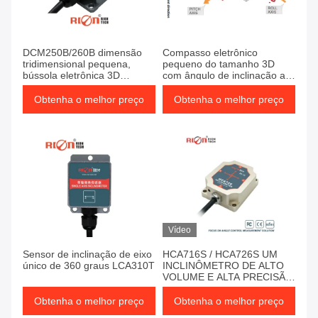
DCM250B/260B dimensão
Compasso eletrônico
tridimensional pequena,
pequeno do tamanho 3D
bússola eletrônica 3D
com ângulo de inclinação até
BUSILHA DIGITAL
85 graus
Obtenha o melhor preço
Obtenha o melhor preço
Vídeo
Sensor de inclinação de eixo
HCA716S / HCA726S UM
único de 360 graus LCA310T
INCLINÔMETRO DE ALTO
VOLUME E ALTA PRECISÃO
CAN2.0A/B OUTPUT
Obtenha o melhor preço
Obtenha o melhor preço