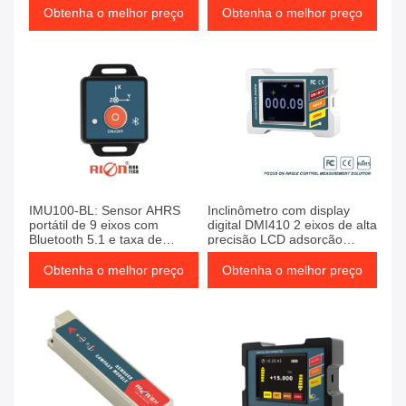
proteção IP67
Obtenha o melhor preço
Obtenha o melhor preço
IMU100-BL: Sensor AHRS
Inclinômetro com display
portátil de 9 eixos com
digital DMI410 2 eixos de alta
Bluetooth 5.1 e taxa de
precisão LCD adsorção
atualização de 100 Hz
magnética recarregável
Obtenha o melhor preço
Obtenha o melhor preço