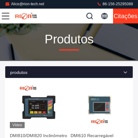
Alice@rion-tech.net
86-156-25295088
Citações
Produtos
produtos
Vídeo
DMI810/DMI820 Inclinômetro
DMI610 Recarregável