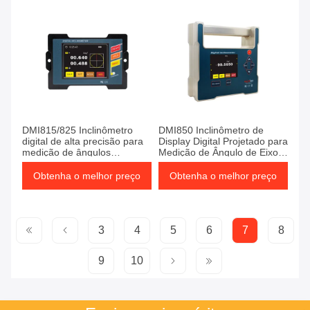
Estabilidade a Longo Prazo
DMI815/825 Inclinômetro
DMI850 Inclinômetro de
digital de alta precisão para
Display Digital Projetado para
medição de ângulos
Medição de Ângulo de Eixo
industriais
Único Usando Tecnologia de
Trança de Pendulo de
Obtenha o melhor preço
Obtenha o melhor preço
Quartzo e Eletrônica Digital
3
4
5
6
7
8
9
10