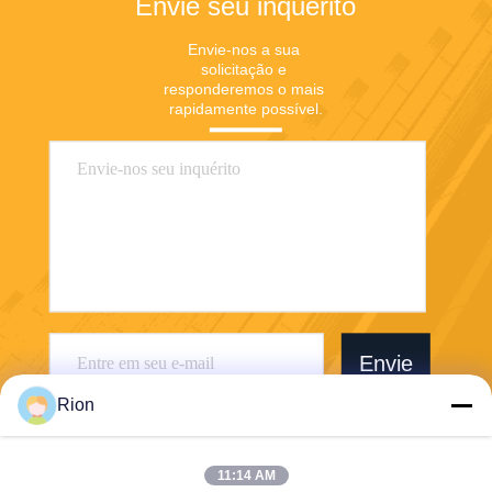
Envie seu inquérito
Envie-nos a sua 
solicitação e 
responderemos o mais 
rapidamente possível.
Envie
Rion
11:14 AM