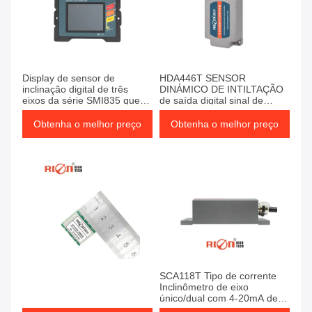
Display de sensor de
HDA446T SENSOR
inclinação digital de três
DINÁMICO DE INTILTAÇÃO
eixos da série SMI835 que
de saída digital sinal de
recolhe dados do sensor de
saída RS485/RS232/TTL
inclinação
Obtenha o melhor preço
Obtenha o melhor preço
SCA118T Tipo de corrente
Inclinômetro de eixo
único/dual com 4-20mA de
saída Alta precisão 0,03° e