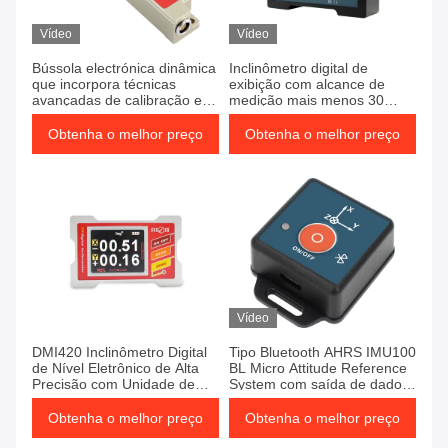
Vídeo
Vídeo
Bússola electrónica dinâmica
Inclinômetro digital de
que incorpora técnicas
exibição com alcance de
avançadas de calibração e
medição mais menos 30
fusão de sensores para
graus e resposta rápida para
medições de orientação
precisão industrial
Obtenha o melhor preço
Obtenha o melhor preço
Vídeo
DMI420 Inclinômetro Digital
Tipo Bluetooth AHRS IMU100
de Nível Eletrônico de Alta
BL Micro Attitude Reference
Precisão com Unidade de
System com saída de dados
Medição de Dual Núcleo
de sensores de 9 eixos para
para Controle Industrial de
robôs e veículos de
Obtenha o melhor preço
Obtenha o melhor preço
Ângulo Preciso e
engenharia