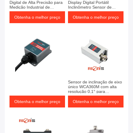
Digital de Alta Precisão para
Display Digital Portátil
Medição Industrial de
Inclinômetro Sensor de
Ângulo.
inclinação de alta precisão
Sensor de inclinação
Obtenha o melhor preço
Obtenha o melhor preço
Sensor de inclinação de eixo
único WCA360M com alta
resolução 0,1° para
rastreamento fotovoltaico
solar e entrada de alta
Obtenha o melhor preço
Obtenha o melhor preço
tensão 9-36V