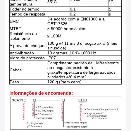
85°C
°C
temperatura
Poder no tempo
0.1
S
Tempo de resposta
0.2
s
De acordo com a EN61000 e a
EMC
GBT17626
MTBF
≥ 50000 horas/voltas
Resistência ao
≥ 100M
isolamento
100 g @ 11 ms,3 direcção axial (meio
A prova de choques
sinusoide)
Anti-vibração
10 gramas, 10 ‰ 1000 Hz
Vidro de protecção
IP67
Comprimento padrão de 1M/resistente
ao desgaste/resistente à
Cabos
graxa/temperatura de largura./cabos
blindados 4*0,4 mm2
Peso
120 g ((sem cabo)
Informações de encomenda: