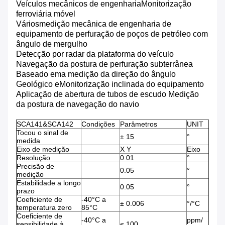
Veículos mecânicos de engenharia
Monitorização
ferroviária móvel
Vários
medição mecânica de engenharia de
equipamento de perfuração de poços de petróleo com
ângulo de mergulho
Detecção por radar da plataforma do veículo
Navegação da postura de perfuração subterrânea
Baseado em
a medição da direção do ângulo
Geológico e
Monitorização inclinada do equipamento
Aplicação de abertura de tubos de escudo
Medição
da postura de navegação do navio
SCA141&SCA142
Condições
Parâmetros
UNIT
Tocou o sinal de
± 15
°
medida
Eixo de medição
X Y
Eixo
Resolução
0.01
°
Precisão de
0.05
°
medição
Estabilidade a longo
0.05
°
prazo
Coeficiente de
-40°C a
± 0.006
°/°C
temperatura zero
85°C
Coeficiente de
-40°C a
ppm/
sensibilidade à
≤ 100