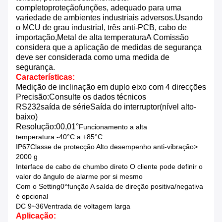
completo
proteção
funções
, adequado para uma
variedade de ambientes industriais adversos.
Usando
o MCU de grau industrial, três anti-PCB, cabo de
importação,
Metal de alta temperatura
A Comissão
considera que a aplicação de medidas de segurança
deve ser considerada como uma medida de
segurança.
Características:
Medição de inclinação em duplo eixo com 4 direcções
Precisão
:
Consulte os dados técnicos
RS232
saída de série
Saída do interruptor
(
nível alto-
baixo)
Resolução:
00,01°
Funcionamento a alta
temperatura:
-40°C a +85°C
IP67
Classe de protecção
Alto desempenho anti-vibração
>
2000 g
Interface de cabo de chumbo direto
O cliente pode definir o
valor do ângulo de alarme por si mesmo
Com o Setting
0°
função
A saída de direção positiva/negativa
é opcional
DC 9~36V
entrada de voltagem larga
Aplicação: