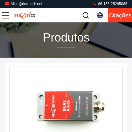
Alice@rion-tech.net
86-156-25295088
Citações
Produtos