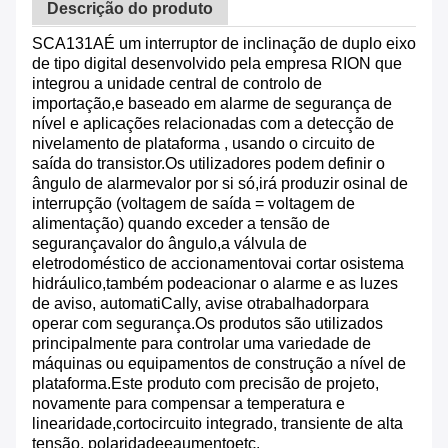
Descrição do produto
SCA131A
É um interruptor de inclinação de duplo eixo
de tipo digital desenvolvido pela empresa RION que
integrou a unidade central de controlo de
importação,e baseado em alarme de segurança de
nível e aplicações relacionadas com a detecção de
nivelamento de plataforma , usando o circuito de
saída do transistor.
Os utilizadores podem definir o
ângulo de alarme
valor por si só
,
irá produzir o
sinal de
interrupção (voltagem de saída = voltagem de
alimentação) quando exceder a tensão de
segurança
valor do ângulo,
a válvula de
eletrodoméstico de accionamento
vai cortar o
sistema
hidráulico,
também pode
acionar o alarme e as luzes
de aviso, automati
Cally, avise o
trabalhador
para
operar com segurança.
Os produtos são utilizados
principalmente para controlar uma variedade de
máquinas ou equipamentos de construção a nível de
plataforma.
Este produto com precisão de projeto,
novamente para compensar a temperatura e
linearidade,
cortocircuito integrado, transiente de alta
tensão, polaridade
e
aumento
etc.