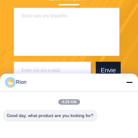
Envie
Rion
4:29 AM
Good day, what product are you looking for?
Shenzhen Rion Technology Co., Ltd.
Alice@rion-tech.net
86-156-25295088