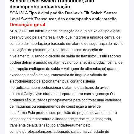
Sensor Level Switch Transducer, Alto
desempenho anti-vibração
SCA131A Tipo digital padrão Dual-axis Tilt Switch Sensor
Level Switch Transducer, Alto desempenho anti-vibração
Descrição geral
SCA131A
É um interruptor de inclinação de duplo eixo de tipo digital
desenvolvido pela empresa RION que integrou a unidade central de
controlo de importação,e baseado em alarme de segurança de nível e
aplicações de plataformas relacionadas com detecção de
nivelamento., usando o circuito de saída do transistor.
Os utilizadores
podem definir o ângulo de alarme
valor por si só
,
irá produzir o
sinal de
interrupção (voltagem de saída = voltagem de alimentação) quando
exceder a tensão de segurança
valor do ângulo,
a válvula de
eletrodoméstico de accionamento
vai cortar o
sistema
hidráulico,
também pode
acionar o alarme e as luzes de aviso,
automati
Cally, avise o
trabalhador
para operar com segurança.
Os
produtos são utilizados principalmente para controlar uma variedade
de máquinas ou equipamentos de construção a nível de
plataforma.
Este produto com precisão de projeto, novamente para
compensar a temperatura e linearidade,
cortocircuito integrado,
transiente de alta tensão, polaridade
e
aumento
etc.
completo
proteção
funções
, adequado para uma variedade de