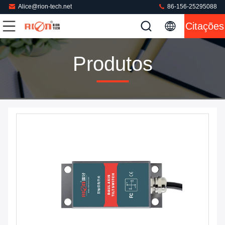
Alice@rion-tech.net
86-156-25295088
Citações
Produtos