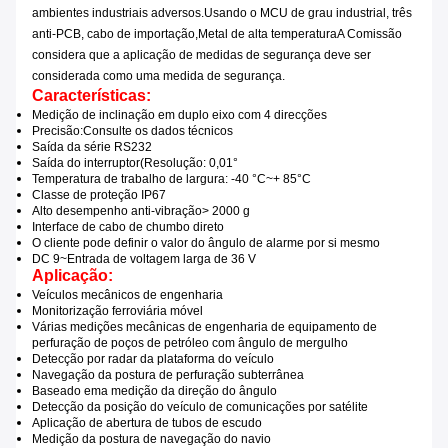
ambientes industriais adversos.
Usando o MCU de grau industrial, três
anti-PCB, cabo de importação,
Metal de alta temperatura
A Comissão
considera que a aplicação de medidas de segurança deve ser
considerada como uma medida de segurança.
Características:
Medição de inclinação em duplo eixo com 4 direcções
Precisão
:
Consulte os dados técnicos
Saída da série RS232
Saída do interruptor
(
Resolução: 0,01°
Temperatura de trabalho de largura: -40 °C
~
+ 85°C
Classe de proteção IP67
Alto desempenho anti-vibração
> 2000 g
Interface de cabo de chumbo direto
O cliente pode definir o valor do ângulo de alarme por si mesmo
DC 9
~
Entrada de voltagem larga de 36 V
Aplicação:
Veículos mecânicos de engenharia
Monitorização ferroviária móvel
Várias medições mecânicas de engenharia de equipamento de
perfuração de poços de petróleo com ângulo de mergulho
Detecção por radar da plataforma do veículo
Navegação da postura de perfuração subterrânea
Baseado em
a medição da direção do ângulo
Detecção da posição do veículo de comunicações por satélite
Aplicação de abertura de tubos de escudo
Medição da postura de navegação do navio