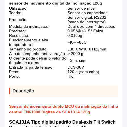
sensor de movimento digital da inclinação 120g
Utilização:
Sensor de nível
Teoria:
Sensor da capacidade
Sensor digital, RS232
Produção:
(saída do interruptor)
Medida da inclinação:
Dual-eixo com 4 direcções
Precisão:
0.05°@+/-15° Faixa
Resolução:
0.01deg
Funcionamento a alta
-40~ +85C
temperatura:
Tamanho do produto:
L90 X W40 X H22mm
Alto desempenho anti-vibração:
> 2000 g
O cliente pode definir o valor do
- Sim, sim.
ângulo de alarme:
Entrada larga da tensão:
DC9-36V
Peso:
120 g (sem cabo)
Porto:
HK
Descrição
Sensor de movimento duplo MCU da inclinação da linha
central EN61000 Digitas de SCA131A 120g
SCA131A Tipo digital padrão Dual-axis Tilt Switch