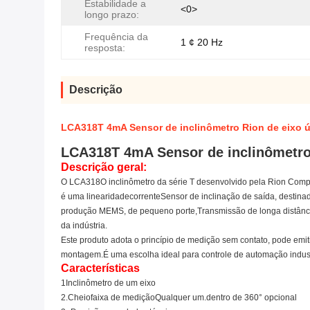
Estabilidade a
<0>
longo prazo:
Frequência da
1 ¢ 20 Hz
resposta:
Descrição
LCA318T 4mA Sensor de inclinômetro Rion de eixo ú
LCA318T 4mA Sensor de inclinômetro 
Descrição geral:
O LCA31
8
O inclinômetro da série T desenvolvido pela Rion Co
é uma linearidade
corrente
Sensor de inclinação de saída, destin
produção MEMS, de pequeno porte,
Transmissão de longa distânc
da indústria.
Este produto adota o princípio de medição sem contato, pode emiti
montagem.É uma escolha ideal para controle de automação industr
Características
1Inclinômetro de um eixo
2.
Cheio
faixa de medição
Qualquer um.
dentro de 360° opcional