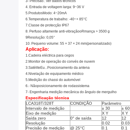
3- Precisão.
: ver dados técnicos
4. Entrada de voltagem larga: 9
~
36 V
5.Produtos
Modo: 4~20mA
6.Temperatura de trabalho: -40
~
+ 85°C
7.Classe de protecção IP67
8. Perfuso altamente anti-vibração
o
Rmança > 3500 g
9Resolução: 0,05°
10. Pequeno volume: 55 × 37 × 24 mm
(
personalizado
)
Aplicação:
1.Cadeira eléctrica para cegos
2.
Monitor de operação do convés de nuvem
3.
Satélite
Eu...
Posicionamento da antena
4.
Nivelação de equipamento médico
5.
Medição do chassi do automóvel
6.
- Não
posicionamento de rodas
sistema
7- Engenharia
medição mecânica do ângulo de mergulho
Especificação técnica
LCA318T/328T
CONDIÇÃO
Parâmetro
Intervalo de medição
± 30
± 60
Eixo de medição
X Y
X Y
Saída zero
0° de saída
12
12
Resolução
0.02
0.03
Precisão de medição
@ 25°C
0.1
0.1