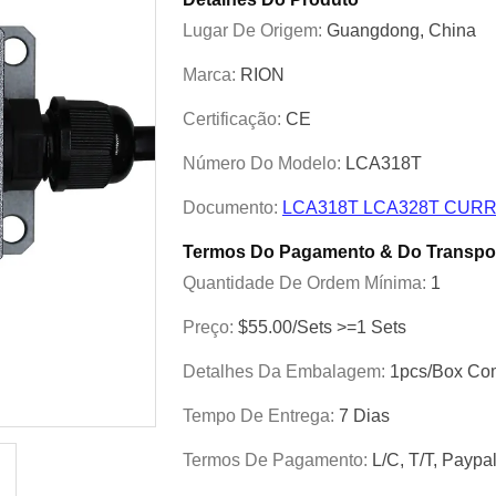
Lugar De Origem:
Guangdong, China
Marca:
RION
Certificação:
CE
Número Do Modelo:
LCA318T
Documento:
LCA318T LCA328T CURRE
Termos Do Pagamento & Do Transpo
Quantidade De Ordem Mínima:
1
Preço:
$55.00/Sets >=1 Sets
Detalhes Da Embalagem:
1pcs/box Com
Tempo De Entrega:
7 Dias
Termos De Pagamento:
L/C, T/T, Paypa