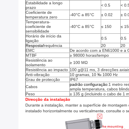
Estabilidade a longo
< 0.5
< 0.
prazo
Coeficiente de
-40°C a 85°C
± 0.02
± 0.
temperatura zero
Temperatura-
coeficiente de
-40°C a 85°C
≤ 150
≤ 15
sensibilidade
Horário de início da
0.5
0.5
ligação
Resposta
frequência
20
20
EMC
De acordo com a EN61000 e a
MTBF
≥ 98000 horas/tempo
Resistência ao
≥ 100 MΩ
isolamento
Resistência ao impacto
100 g@11 ms, 3 direcções axiais
Anti-vibração
10 gramas, 10 ‰ 1000 Hz
Grau de protecção
IP67
padrão
configuração
:
1 metro res
Cabos
ampla temperatura, cabos blin
Peso
≤ 135 g (incluindo o cabo de 1 m
Direcção da instalação
Durante a instalação, manter a superfície de montagem d
instalado horizontalmente ou verticalmente, consulte o 