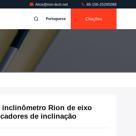
Alice@rion-tech.net
86-156-25295088
Citações
Portuguese
inclinômetro Rion de eixo
icadores de inclinação