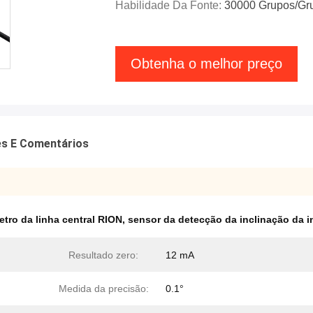
Habilidade Da Fonte:
30000 Grupos/gr
Obtenha o melhor preço
es E Comentários
etro da linha central RION
,
sensor da detecção da inclinação da i
Resultado zero:
12 mA
Medida da precisão:
0.1°