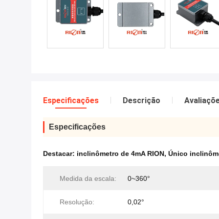
Especificações
Descrição
Avaliaçõ
Especificações
Destacar:
inclinômetro de 4mA RION
,
Único inclinôm
Medida da escala:
0~360°
Resolução:
0,02°