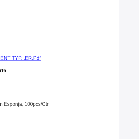
NT TYP...ER.pdf
rte
 Esponja, 100pcs/ctn
l