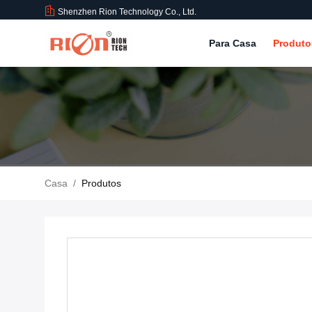
Shenzhen Rion Technology Co., Ltd.
Para Casa
Produt
Casa
/
Produtos