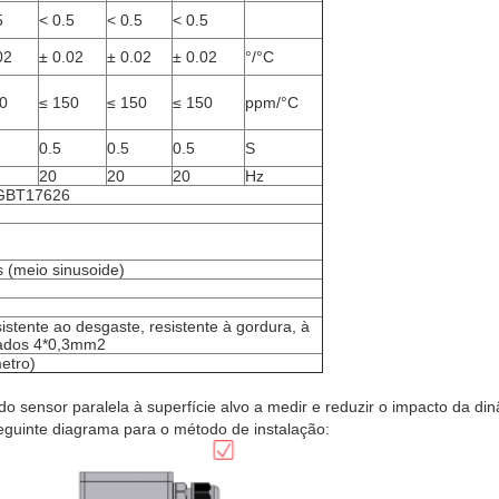
5
< 0.5
< 0.5
< 0.5
02
± 0.02
± 0.02
± 0.02
°/°C
0
≤ 150
≤ 150
≤ 150
ppm/°C
0.5
0.5
0.5
S
20
20
20
Hz
 GBT17626
 (meio sinusoide)
istente ao desgaste, resistente à gordura, à
dados 4*0,3mm2
etro)
o sensor paralela à superfície alvo a medir e reduzir o impacto da d
seguinte diagrama para o método de instalação: