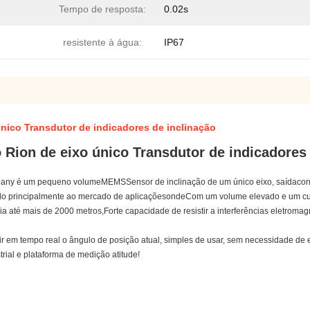
Tempo de resposta:
0.02s
resistente à água:
IP67
nico Transdutor de indicadores de inclinação
Rion de eixo único Transdutor de indicadores 
mpany é um pequeno volume
MEMS
Sensor de inclinação de um único eixo, saída
cor
ado principalmente ao mercado de aplicações
onde
Com um volume elevado e um custo
ia até mais de 2000 metros,
Forte capacidade de resistir a interferências eletroma
r em tempo real o ângulo de posição atual, simples de usar, sem necessidade de e
ial e plataforma de medição atitude
!