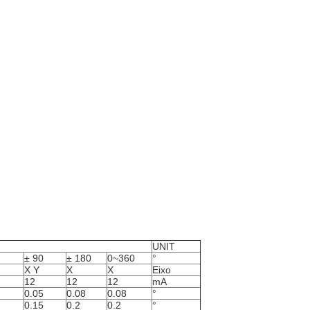
UNIT
± 90
± 180
0~360
°
X Y
X
X
Eixo
12
12
12
mA
0.05
0.08
0.08
°
0.15
0.2
0.2
°