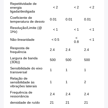
Repetitividade de
< 2
< 2
< 2
energia
ligada/desligada
Coeficiente de
0.01
0.01
0.01
0.
temperatura de desvio
Resolução/Limite (@
< 1
< 1
< 1
1Hz)
<
Não-linearidade
< 0.5
< 1
0.8
Resposta de
2.4
2.4
2.4
5.
frequência
Largura de banda
500
500
500
50
(3Db))
Sensibilidade do eixo
1
1
1
2
transversal
Relação de
1
1
2
5
sensibilidade às
vibrações laterais
Frequência de
2.4
2.4
2.4
5.
ressonância
densidade de ruído
21
21
21
86