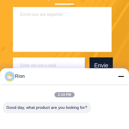
Envie
Rion
2:19 PM
Good day, what product are you looking for?
Shenzhen Rion Technology Co., Ltd.
Alice@rion-tech.net
86-156-25295088