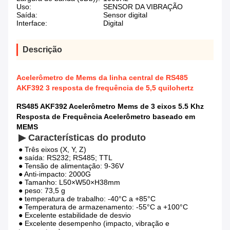
Uso:
SENSOR DA VIBRAÇÃO
Saída:
Sensor digital
Interface:
Digital
Descrição
Acelerômetro de Mems da linha central de RS485
AKF392 3 resposta de frequência de 5,5 quilohertz
RS485 AKF392 Acelerômetro Mems de 3 eixos 5.5 Khz
Resposta de Frequência Acelerômetro baseado em
MEMS
▶ Características do produto
● Três eixos (X, Y, Z)
● saída: RS232; RS485; TTL
● Tensão de alimentação: 9-36V
● Anti-impacto: 2000G
● Tamanho: L50×W50×H38mm
● peso: 73,5 g
● temperatura de trabalho: -40°C a +85°C
● Temperatura de armazenamento: -55°C a +100°C
● Excelente estabilidade de desvio
● Excelente desempenho (impacto, vibração e 