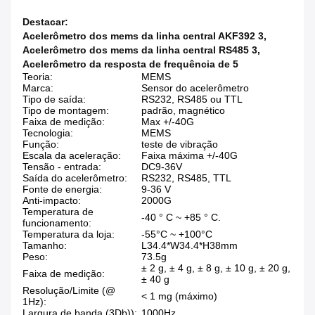
Destacar:
Acelerômetro dos mems da linha central AKF392 3
,
Acelerômetro dos mems da linha central RS485 3
,
Acelerômetro da resposta de frequência de 5
Teoria:
MEMS
Marca:
Sensor do acelerômetro
Tipo de saída:
RS232, RS485 ou TTL
Tipo de montagem:
padrão, magnético
Faixa de medição:
Max +/-40G
Tecnologia:
MEMS
Função:
teste de vibração
Escala da aceleração:
Faixa máxima +/-40G
Tensão - entrada:
DC9-36V
Saída do acelerômetro:
RS232, RS485, TTL
Fonte de energia:
9-36 V
Anti-impacto:
2000G
Temperatura de
-40 ° C ~ +85 ° C.
funcionamento:
Temperatura da loja:
-55°C ~ +100°C
Tamanho:
L34.4*W34.4*H38mm
Peso:
73.5g
± 2 g, ± 4 g, ± 8 g, ± 10 g, ± 20 g,
Faixa de medição:
± 40 g
Resolução/Limite (@
< 1 mg (máximo)
1Hz):
Largura de banda (3Db)):
1000Hz