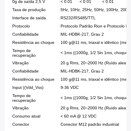
0g de saída 2,5 V
< 0.01
< 0.01
< 0.01
< 
Taxa de produção
5Hz, 10Hz, 25Hz, 50Hz, 100Hz, 200H
Interface de saída
RS232/RS485/TTL
Protocolo
Protocolo Padrão Rion e Protocolo M
Confiabilidade
MIL-HDBK-217, Grau 2
Resistência ao choque
100 g@11 ms, triaxal e idêntico (meia
Tempo de
< 1ms ((1000g, 1/2 Sin 1ms, choque a
recuperação
Vibração
20 g Rms, 20~2000 Hz (Ruído aleatório
Confiabilidade
MIL-HDBK-217, Grau 2
Resistência ao choque
100 g@11 ms, triaxal e idêntico (meia
Input ((Vdd_Vss)
9-36 VDC
Tempo de
< 1ms ((1000g, 1/2 Sin 1ms, choque a
recuperação
Vibração
20 g Rms, 20~2000 Hz (Ruído aleatório
Consumo atual
< 60 mA @ 12 VDC
Conector
Conector M12 padrão industrial