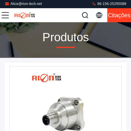
Alice@rion-tech.net
86-156-25295088
Citações
Produtos