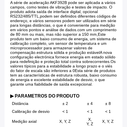
A série de aceleração AKF392B pode ser aplicada a vários 
campos, como testes de vibração e testes de impacto. O 
produto adota saída de interface digital, opcional 
RS232/485/TTL,podem ser definidos diferentes códigos de 
endereço, e vários sensores podem ser utilizados em série 
para longas distâncias, o que é conveniente para medição 
em vários pontos e análise de dados.com um comprimento 
de 80 mm ou mais, mas não superior a 150 mm,Este 
produto tem um baixo consumo de energia, um sistema de 
calibração completo, um sensor de temperatura e um 
microprocessador para armazenar valores de 
compensação.estrutura sólida e produção estávelA nova 
configuração electrónica fornece energia em estado sólido 
para redefinição e proteção total contra sobrecorrentes.Os 
valores típicos para a estabilidade a longo prazo e o viés 
do fator de escala são inferiores a 0Esta série de produtos 
tem as características de estrutura robusta, baixo consumo 
de energia e excelente estabilidade de desvio, o que 
garante uma fiabilidade de saída excepcional.
▶ PARAMETROS DO PRODUTO
Distância
± 2
± 4
± 8
Calibração de desvio
< 1
< 1
< 1
X,
Medição axial
X, Y, Z
X, Y, Z
Y, Z