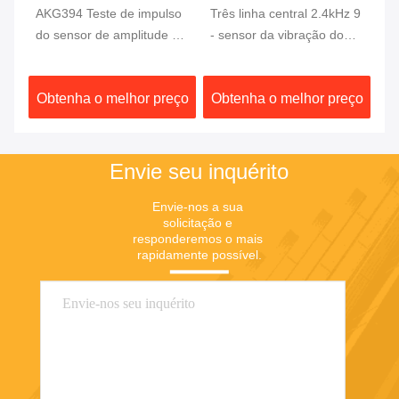
AKG394 Teste de impulso
Três linha central 2.4kHz 9
Se
do sensor de amplitude de
- sensor da vibração do
vi
vibração Três eixos (X, Y,
acelerômetro 36V
ei
Z) acelerômetro
ço
Obtenha o melhor preço
Obtenha o melhor preço
O
Envie seu inquérito
Envie-nos a sua 
solicitação e 
responderemos o mais 
rapidamente possível.