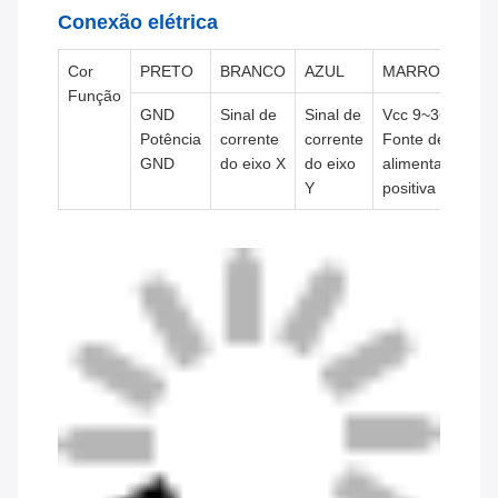
Conexão elétrica
Cor
PRETO
BRANCO
AZUL
MARROM
C
Função
GND
Sinal de
Sinal de
Vcc 9~36V
S
Potência
corrente
corrente
Fonte de
c
GND
do eixo X
do eixo
alimentação
d
Y
positiva
Z