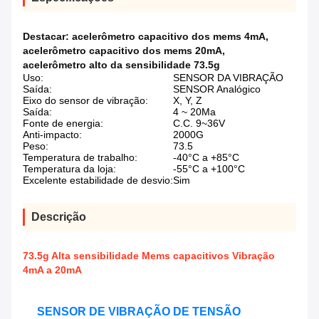
Destacar:
acelerômetro capacitivo dos mems 4mA
,
acelerômetro capacitivo dos mems 20mA
,
acelerômetro alto da sensibilidade 73.5g
Uso:
SENSOR DA VIBRAÇÃO
Saída:
SENSOR Analógico
Eixo do sensor de vibração:
X, Y, Z
Saída:
4 ~ 20Ma
Fonte de energia:
C.C. 9~36V
Anti-impacto:
2000G
Peso:
73.5
Temperatura de trabalho:
-40°C a +85°C
Temperatura da loja:
-55°C a +100°C
Excelente estabilidade de desvio:
Sim
Descrição
73.5g Alta sensibilidade Mems capacitivos Vibração
4mA a 20mA
SENSOR DE VIBRAÇÃO DE TENSÃO