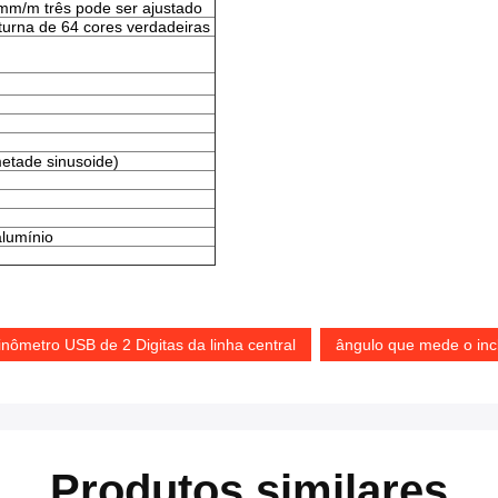
mm/m três pode ser ajustado
turna de 64 cores verdadeiras
etade sinusoide)
alumínio
linômetro USB de 2 Digitas da linha central
ângulo que mede o incl
Produtos similares