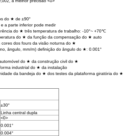
 0,002, a melhor precisão <0>
os do ★ de ±90°
e a parte inferior pode medir
ferência do ★ três temperatura de trabalho: -10°~ +70℃
mperatura do ★ da função da compensação do ★ auto
 cores dos fours da visão noturna do ★
ano, ângulo, mm/m) definição do ângulo do ★: 0.001°
 automóvel do ★ da construção civil do ★
orma industrial do ★ da instalação
idade da bandeja do ★ dos testes da plataforma giratória do ★
±30°
Linha central dupla
<0>
0.001°
0.004°