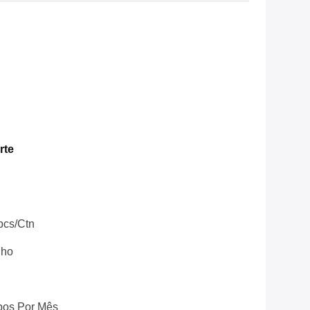
rte
pcs/ctn
lho
pos Por Mês