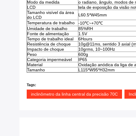
Modo da medida
o radiano, ângulo, modos de 
LCD
tela de exposição da visão no
Tamanho visível da área
L60.5*W45mm
do LCD
Temperatura de trabalho
-10℃~+70℃
Umidade de trabalho
85%RH
Fonte de alimentação
1.5V
Tempo de trabalho ideal
6Hours
Resistência de choque
10g@11ms, sentido 3 axial (m
Impacto de choque
10grms, 10~100Hz
Peso
600g
Categoria impermeável
IP65
Material
Oxidação anódica da liga de 
Tamanho
L115*W95*H32mm
Tags:
inclinômetro da linha central da precisão 70C
Inc