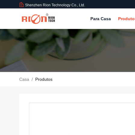
Shenzhen Rion Technology Co., Ltd.
Para Casa
Produt
Casa
/
Produtos