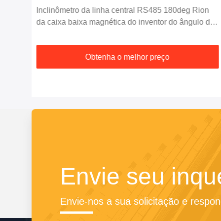
dor
Inclinômetro da linha central RS485 180deg Rion
da caixa baixa magnética do inventor do ângulo de
Digitas único
Obtenha o melhor preço
Envie seu inqué
Envie-nos a sua solicitação e respo