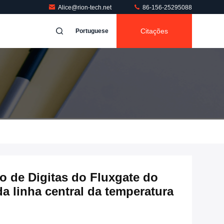
Alice@rion-tech.net
86-156-25295088
Citações
Portuguese
o de Digitas do Fluxgate do
da linha central da temperatura