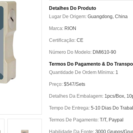
Detalhes Do Produto
Lugar De Origem:
Guangdong, China
Marca:
RION
Certificação:
CE
Número Do Modelo:
DMI610-90
Termos Do Pagamento & Do Transpo
Quantidade De Ordem Mínima:
1
Preço:
$547/Sets
Detalhes Da Embalagem:
1pcs/box, 10
Tempo De Entrega:
5-10 Dias Do Traba
Termos De Pagamento:
T/T, Paypal
Habilidade Da Fonte:
3000 Grupos/gru