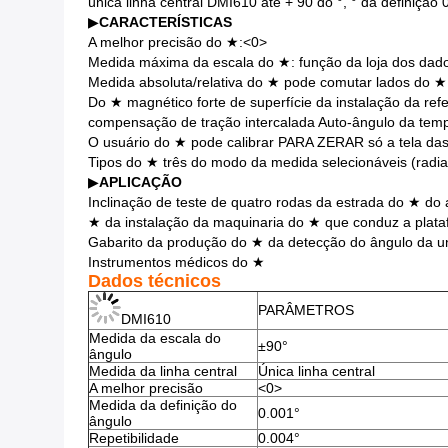
única linha central DMI610 até + 90 do °, ° da definição
▶
CARACTERÍSTICAS
A melhor precisão do ★:<0>
Medida máxima da escala do ★: função da loja dos dad
Medida absoluta/relativa do ★ pode comutar lados do ★ 
Do ★ magnético forte de superfície da instalação da re
compensação de tração intercalada Auto-ângulo da te
O usuário do ★ pode calibrar PARA ZERAR só a tela das
Tipos do ★ três do modo da medida selecionáveis (radi
▶
APLICAÇÃO
Inclinação de teste de quatro rodas da estrada do ★ do
★ da instalação da maquinaria do ★ que conduz a plataf
Gabarito da produção do ★ da detecção do ângulo da un
Instrumentos médicos do ★
Dados técnicos
PARÂMETROS
DMI610
Medida da escala do
±90°
ângulo
Medida da linha central
Única linha central
A melhor precisão
<0>
Medida da definição do
0.001°
ângulo
Repetibilidade
0.004°