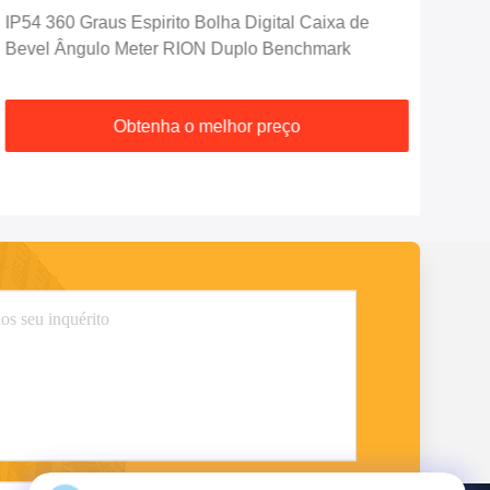
IP54 360 Graus Espirito Bolha Digital Caixa de
DMI4
Bevel Ângulo Meter RION Duplo Benchmark
0.0
Obtenha o melhor preço