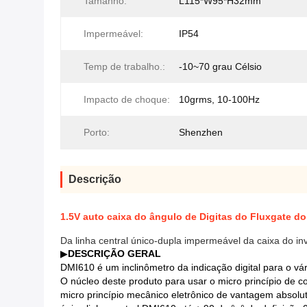
Tamanho:
L115*W95*H32mm
Impermeável:
IP54
Temp de trabalho.:
-10~70 grau Célsio
Impacto de choque:
10grms, 10-100Hz
Porto:
Shenzhen
Descrição
1.5V auto caixa do ângulo de Digitas do Fluxgate do 
Da linha central único-dupla impermeável da caixa do inve
▶
DESCRIÇÃO GERAL
DMI610 é um inclinômetro da indicação digital para o vá
O núcleo deste produto para usar o micro princípio de 
micro princípio mecânico eletrônico de vantagem absolu