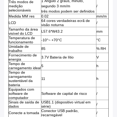
1 Ângulo 2 graus, minuto,
Três modos de
medição
segundo 3 mm/m
/
selecionáveis
três modos podem ser definidos
Medida MM res
0.02
mm/m
64 cores verdadeiras ecrã de
LCD
/
visão noturna
Tamanho da área
L57.6*W43.2
mm
visível do LCD
Temperatura de
-10°~ +70°C
°C
funcionamento
Umidade de
85
% RH
trabalho
Fornecimento de
3.7V Bateria de lítio
V
energia
Tempo de
5
h
carregamento ideal
Tempo de
carregamento
11
h
sustentável da
bateria
Equipados com
software de
Software de capital de risco
/
computador
Sinais de saída de
USB1.1 (dispositivo virtual em
/
dados
série)
Conector USB padrão,
Conecte a tomada
/
recarregável