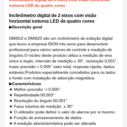
noturna LED de quatro cores
Inclinômetro digital de 2 eixos com visão
horizontal noturna LED de quatro cores
▶
Descrição geral
DMI810 e DMI820 são um inclinômetro de exibição digital
que levou a empresa RION três anos para desenvolver
profissional para vários setores de controle e medição de
ângulos.O núcleo deste produto utiliza a medição de eixo
único e duplo, intervalo de medição ± 30°, resolução 0,001°,
maior precisão < 0,005° valor total, resposta rápida, dados
estáveis,Produtos especialmente concebidos para os lados
e fundo com instalação de adsorção magnética.
▶
Características
★ Melhor precisão: < 0,005°
★ Repetitividade:00,003°
★ Resolução do ângulo:00,001°
★ Faixa máxima de medição: ± 30°
★ O utilizador pode definir o valor do alarme por si mesmo
★ Função de armazenamento de dados
★ A medição absoluta/relativa pode ser alterada