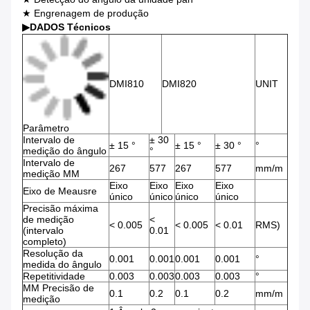
★ Engrenagem de produção
▶
DADOS Técnicos
DMI810
DMI820
UNIT
Parâmetro
Intervalo de
± 30
± 15 °
± 15 °
± 30 °
°
medição do ângulo
°
Intervalo de
267
577
267
577
mm/m
medição MM
Eixo
Eixo
Eixo
Eixo
Eixo de Meausre
único
único
único
único
Precisão máxima
de medição
<
< 0.005
< 0.005
< 0.01
RMS)
(intervalo
0.01
completo)
Resolução da
0.001
0.001
0.001
0.001
°
medida do ângulo
Repetitividade
0.003
0.003
0.003
0.003
°
MM Precisão de
0.1
0.2
0.1
0.2
mm/m
medição