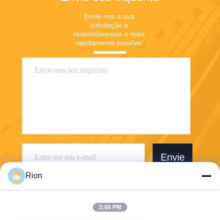
Envie-nos a sua 
solicitação e 
responderemos o mais 
rapidamente possível.
Envie
Rion
3:08 PM