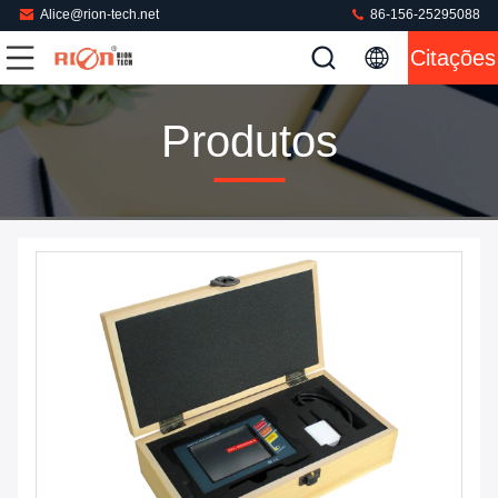
Alice@rion-tech.net
86-156-25295088
Citações
Produtos