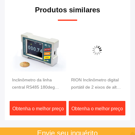
Produtos similares
Inclinômetro da linha
RION Inclinômetro digital
IP
central RS485 180deg
portátil de 2 eixos de alta
Bo
Rion da caixa baixa
precisão de 0,002 graus
Be
to
magnética do inventor do
Du
ço
Obtenha o melhor preço
Obtenha o melhor preço
O
ângulo de Digitas único
Envie seu inquérito