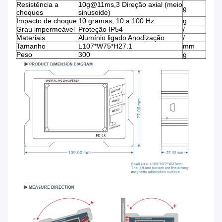
Resistência a
10g@11ms,3 Direção axial (meio
g
choques
sinusoide)
Impacto de choque
10 gramas, 10 a 100 Hz
g
Grau impermeável
Proteção IP54
/
Materiais
Alumínio ligado Anodização
/
Tamanho
L107*W75*H27.1
mm
Peso
300
g