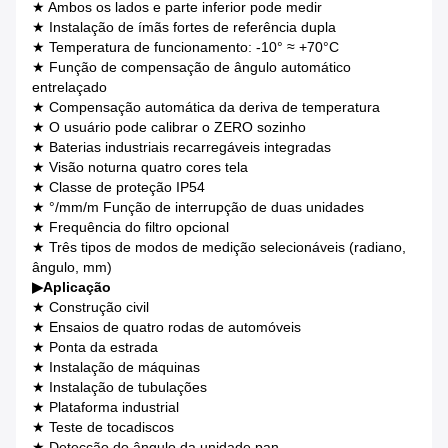
★ Ambos os lados e parte inferior pode medir
★ Instalação de ímãs fortes de referência dupla
★ Temperatura de funcionamento: -10° ≈ +70°C
★ Função de compensação de ângulo automático
entrelaçado
★ Compensação automática da deriva de temperatura
★ O usuário pode calibrar o ZERO sozinho
★ Baterias industriais recarregáveis integradas
★ Visão noturna quatro cores tela
★ Classe de proteção IP54
★ °/mm/m Função de interrupção de duas unidades
★ Frequência do filtro opcional
★ Três tipos de modos de medição selecionáveis (radiano,
ângulo, mm)
▶
Aplicação
★ Construção civil
★ Ensaios de quatro rodas de automóveis
★ Ponta da estrada
★ Instalação de máquinas
★ Instalação de tubulações
★ Plataforma industrial
★ Teste de tocadiscos
★ Detecção do ângulo da unidade pan