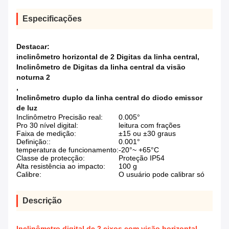
Especificações
Destacar:
inclinômetro horizontal de 2 Digitas da linha central
,
Inclinômetro de Digitas da linha central da visão
noturna 2
,
Inclinômetro duplo da linha central do diodo emissor
de luz
Inclinômetro Precisão real:
0.005°
Pro 30 nível digital:
leitura com frações
Faixa de medição:
±15 ou ±30 graus
Definição::
0.001°
temperatura de funcionamento:
-20°~ +65°C
Classe de protecção:
Proteção IP54
Alta resistência ao impacto:
100 g
Calibre:
O usuário pode calibrar só
Descrição
Inclinômetro digital de 2 eixos com visão horizontal