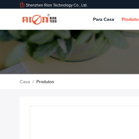
Shenzhen Rion Technology Co., Ltd.
Para Casa
Produt
Casa
/
Produtos