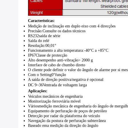
Características:
Medição de inclinação em duplo eixo com 4 direcções
Precisão
:
Consulte os dados técnicos
RS232
saída de série
Saída do relé
Resolução:
00,01°
Funcionamento a alta temperatura:
-40°C a +85°C
IP67
Classe de protecção
Alto desempenho anti-vibração
> 2000 g
Interface de cabo de chumbo direto
O cliente pode definir o valor do ângulo de alarme por si me
Com o Setting
0°
função
A saída de direção positiva/negativa é opcional
DC 9~36V
entrada de voltagem larga
Aplicações:
Veículos mecânicos de engenharia
Monitorização ferroviária móvel
Vários
medição mecânica de engenharia do ângulo de mergul
Equipamento de perfuração de poços de petróleo
Detecção por radar da plataforma do veículo
Navegação da postura de perfuração subterrânea
Baseado em
a medição da direção do ângulo