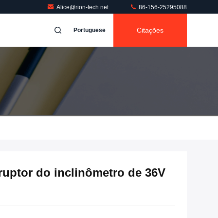
Alice@rion-tech.net
86-156-25295088
Citações
Portuguese
rruptor do inclinômetro de 36V