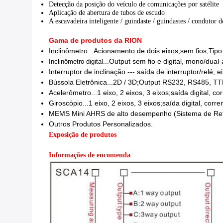
Detecção da posição do veículo de comunicações por satélite
Aplicação de abertura de tubos de escudo
A escavadeira inteligente / guindaste / guindastes / condutor de
Gama de produtos da RION
Inclinômetro...
Acionamento de dois eixos;
sem fios,
Tipo
Inclinômetro digital...
Output sem fio e digital, mono/dual-ax
Interruptor de inclinação --- saída de interruptor/relé;
Bússola Eletrônica...
2D / 3D;
Output RS232, RS485, TTL
Acelerômetro...
1 eixo, 2 eixos, 3 eixos;
saída digital, co
Giroscópio...
1 eixo, 2 eixos, 3 eixos;
saída digital, corre
MEMS Mini AHRS de alto desempenho (Sistema de Ref
Outros Produtos Personalizados.
Exposição de produtos
Informações de encomenda