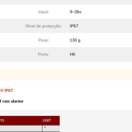
Input:
9~36v
Nível de protecção:
IP67
Peso:
130 g
Porto:
HK
6V IP67
al com alarme