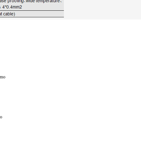
smo
ho