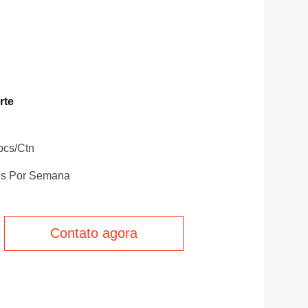
rte
pcs/ctn
es Por Semana
Contato agora