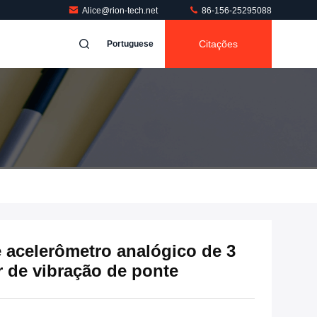
Alice@rion-tech.net
86-156-25295088
Citações
Portuguese
 acelerômetro analógico de 3
r de vibração de ponte