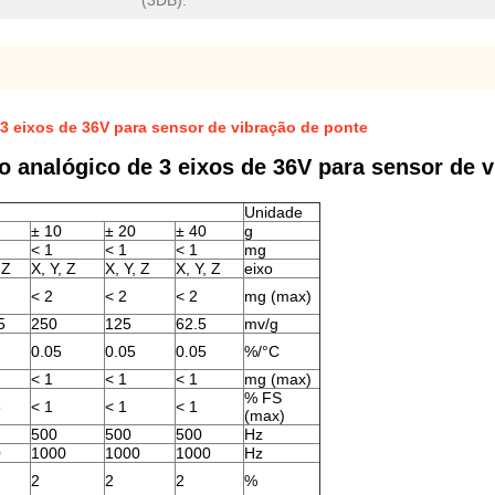
(3DB):
3 eixos de 36V para sensor de vibração de ponte
 analógico de 3 eixos de 36V para sensor de v
Unidade
± 10
± 20
± 40
g
< 1
< 1
< 1
mg
 Z
X, Y, Z
X, Y, Z
X, Y, Z
eixo
< 2
< 2
< 2
mg (max)
5
250
125
62.5
mv/g
0.05
0.05
0.05
%/°C
< 1
< 1
< 1
mg (max)
% FS
8
< 1
< 1
< 1
(max)
500
500
500
Hz
0
1000
1000
1000
Hz
2
2
2
%