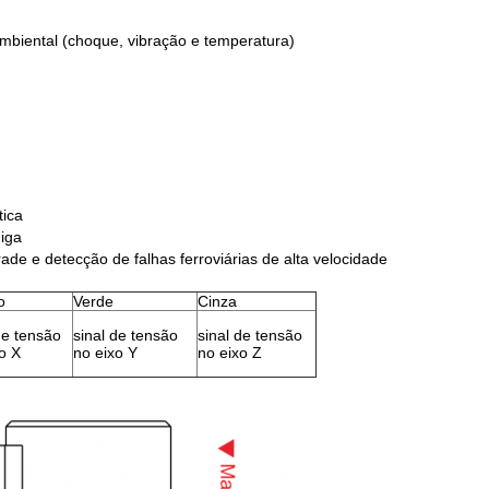
biental (choque, vibração e temperatura)
tica
diga
ade e detecção de falhas ferroviárias de alta velocidade
o
Verde
Cinza
de tensão
sinal de tensão
sinal de tensão
o X
no eixo Y
no eixo Z