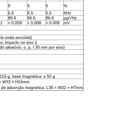
5
5
5
%
5.5
5.5
5.5
KHz
86.6
86.6
86.6
μg/√Hz
01
< 0.008
< 0.008
< 0.008
mV
eia onda senoidal)
s, impacto no eixo i)
 aleatório, o, p, I 30 min por eixo)
 116 g, base magnética: ≤ 50 g
 × W32 × H24mm
e de adsorção magnética: L36 × W32 × H7mm