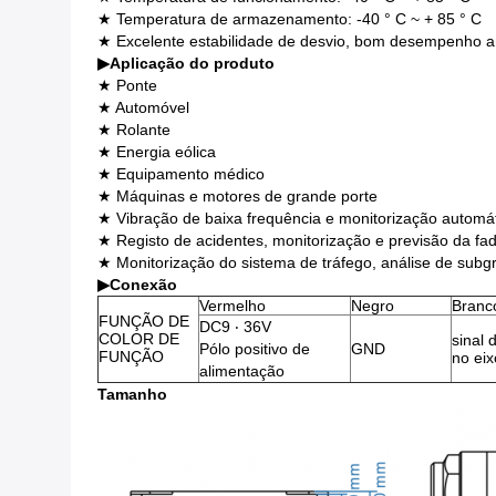
★ Temperatura de armazenamento: -40 ° C ~ + 85 ° C
★ Excelente estabilidade de desvio, bom desempenho am
▶
Aplicação do produto
★ Ponte
★ Automóvel
★ Rolante
★ Energia eólica
★ Equipamento médico
★ Máquinas e motores de grande porte
★ Vibração de baixa frequência e monitorização automá
★ Registo de acidentes, monitorização e previsão da fa
★ Monitorização do sistema de tráfego, análise de subgr
▶
Conexão
Vermelho
Negro
Branc
FUNÇÃO DE
DC9 ‧ 36V
COLOR DE
sinal 
Pólo positivo de
GND
FUNÇÃO
no eix
alimentação
Tamanho