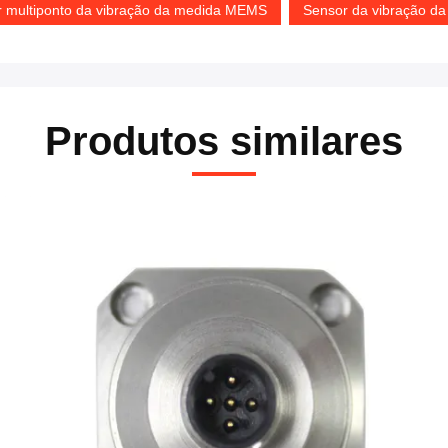
r multiponto da vibração da medida MEMS
Sensor da vibração d
Produtos similares