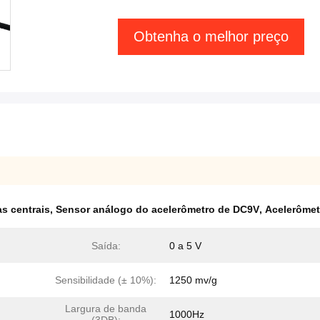
Obtenha o melhor preço
s centrais
,
Sensor análogo do acelerômetro de DC9V
,
Acelerômet
Saída:
0 a 5 V
Sensibilidade (± 10%):
1250 mv/g
Largura de banda
1000Hz