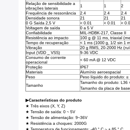
Relação de sensibilidade a
1
1
2
vibrações laterais
Frequência de ressonância
2.4
2.4
2.4
Densidade sonora
21
21
21
0 G Saída 2,5 V
< 0.01
< 0.01
< 0.
Voltagem de saída
0 a 5 V
Confiabilidade
MIL-HDBK-217, Classe II
Resistência ao impacto
100 g @ 11 ms, triaxial (m
Tempo de recuperação
< 1 ms (1000 g, 1/2 sin 1 m
Vibração
20 g RMS, 20-2000 Hz (ruído
Input (VDD _ VSS)
9-36 VDC
Consumo de corrente
< 60 mA @ 12 VDC
operacional
Proteção
IP67
Materiais
Alumínio aeroespacial
Peso
Peso líquido do produto: ≤
Tamanho do produto: L36
Tamanho
Tamanho da placa de bas
▶
Características do produto
★ Três eixos (X, Y, Z)
★ Tensão de saída: 0 ~ 5V
★ Tensão de alimentação: 9~36V
★ Resistência a choques: 2000G
★ Temperatura de funcionamento: -40 ° C ~ + 85 ° C