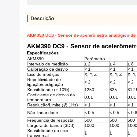
Descrição
AKM390 DC9 - Sensor de acelerômetro analógico de 
AKM390 DC9 - Sensor de acelerômetro
Especificações
AKM390
Parâmetro
Intervalo de medição
± 2
± 4
± 8
Calibração de desvio
< 1
< 1
< 1
Eixo de medição
X, Y, Z
X, Y, Z
X, Y,
Repetitividade de
< 2
< 2
< 2
ligação/desligação
Sensibilidade (± 10%)
1250
625
312.
Coeficiente de desvio da
0.01
0.01
0.01
temperatura
Resolução/Limite (@ 1Hz)
< 1
< 1
< 1
Não-linearidade
< 0.5
< 0.5
< 0.
Frequência de resposta
500
500
500
Largura de banda (3DB)
1000
1000
100
Sensibilidade do eixo
1
1
1
transversal