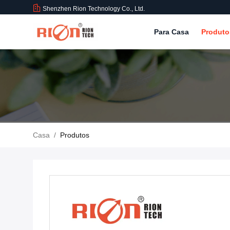
Shenzhen Rion Technology Co., Ltd.
Para Casa
Produt
Casa
/
Produtos