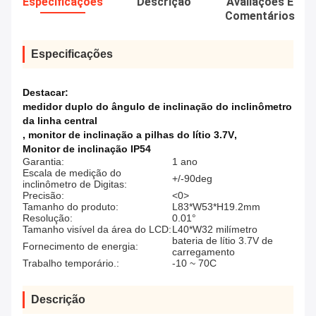
Especificações
Descrição
Avaliações E
Comentários
Especificações
Destacar:
medidor duplo do ângulo de inclinação do inclinômetro
da linha central
,
monitor de inclinação a pilhas do lítio 3.7V
,
Monitor de inclinação IP54
Garantia:
1 ano
Escala de medição do
+/-90deg
inclinômetro de Digitas:
Precisão:
<0>
Tamanho do produto:
L83*W53*H19.2mm
Resolução:
0.01°
Tamanho visível da área do LCD:
L40*W32 milímetro
bateria de lítio 3.7V de
Fornecimento de energia:
carregamento
Trabalho temporário.:
-10 ~ 70C
Descrição