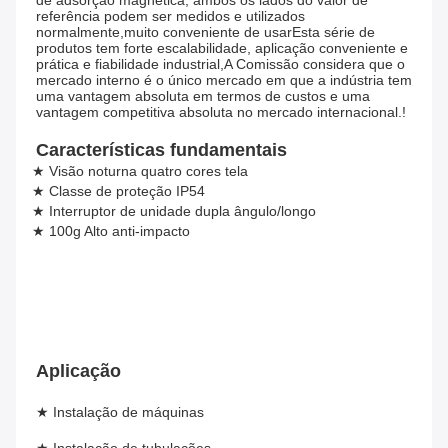
de adsorção magnética, ambos os lados do valor de 
referência podem ser medidos e utilizados 
normalmente,muito conveniente de usarEsta série de 
produtos tem forte escalabilidade, aplicação conveniente e 
prática e fiabilidade industrial,A Comissão considera que o 
mercado interno é o único mercado em que a indústria tem 
uma vantagem absoluta em termos de custos e uma 
vantagem competitiva absoluta no mercado internacional.!
Características fundamentais
★ Visão noturna quatro cores tela
★ Classe de proteção IP54
★ Interruptor de unidade dupla ângulo/longo
★ 100g Alto anti-impacto
Aplicação
★ Instalação de máquinas