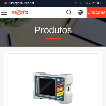
Alice@rion-tech.net
86-156-25295088
Citações
Produtos