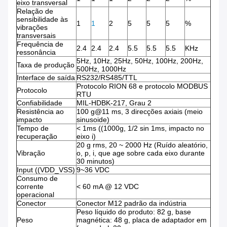
eixo transversal
Relação de
sensibilidade às
1
1
2
5
5
5
%
vibrações
transversais
Frequência de
2.4
2.4
2.4
5.5
5.5
5.5
KHz
ressonância
5Hz, 10Hz, 25Hz, 50Hz, 100Hz, 200Hz,
Taxa de produção
500Hz, 1000Hz
Interface de saída
RS232/RS485/TTL
Protocolo RION 68 e protocolo MODBUS
Protocolo
RTU
Confiabilidade
MIL-HDBK-217, Grau 2
Resistência ao
100 g@11 ms, 3 direcções axiais (meio
impacto
sinusoide)
Tempo de
< 1ms ((1000g, 1/2 sin 1ms, impacto no
recuperação
eixo i)
20 g rms, 20 ~ 2000 Hz (Ruído aleatório,
Vibração
o, p, i, que age sobre cada eixo durante
30 minutos)
Input ((VDD_VSS)
9~36 VDC
Consumo de
corrente
< 60 mA @ 12 VDC
operacional
Conector
Conector M12 padrão da indústria
Peso líquido do produto: 82 g, base
Peso
magnética: 48 g, placa de adaptador em