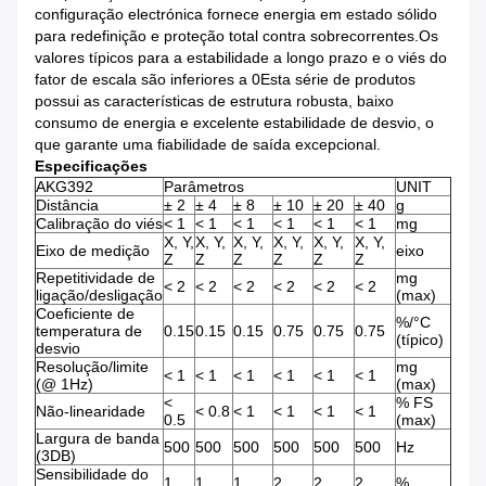
configuração electrónica fornece energia em estado sólido
para redefinição e proteção total contra sobrecorrentes.Os
valores típicos para a estabilidade a longo prazo e o viés do
fator de escala são inferiores a 0Esta série de produtos
possui as características de estrutura robusta, baixo
consumo de energia e excelente estabilidade de desvio, o
que garante uma fiabilidade de saída excepcional.
Especificações
AKG392
Parâmetros
UNIT
Distância
± 2
± 4
± 8
± 10
± 20
± 40
g
Calibração do viés
< 1
< 1
< 1
< 1
< 1
< 1
mg
X, Y,
X, Y,
X, Y,
X, Y,
X, Y,
X, Y,
Eixo de medição
eixo
Z
Z
Z
Z
Z
Z
Repetitividade de
mg
< 2
< 2
< 2
< 2
< 2
< 2
ligação/desligação
(max)
Coeficiente de
%/°C
temperatura de
0.15
0.15
0.15
0.75
0.75
0.75
(típico)
desvio
Resolução/limite
mg
< 1
< 1
< 1
< 1
< 1
< 1
(@ 1Hz)
(max)
<
% FS
Não-linearidade
< 0.8
< 1
< 1
< 1
< 1
0.5
(max)
Largura de banda
500
500
500
500
500
500
Hz
(3DB)
Sensibilidade do
1
1
1
2
2
2
%