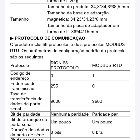
forma de L 20 g
Tamanho do produto: 34,3*34,3*38,5 mm
Tamanho da base de adsorção
Tamanho
magnética: 34,23*34,23*6 mm
Tamanho da placa de adaptador em
forma de L: 36*44*15 mm
▶ PROTOCOLO DE COMUNICAÇÃO
O produto inclui 68 protocolos e dois protocolos MODBUS
RTU. Os parâmetros de configuração padrão do protocolo
são os seguintes:
RION 68
Protocolo
MODBUS-RTU
PROTOCOLO
Código de
0
1
endereço
Endereço de
255
0
transmissão
Taxa de
transferência de
9600
9600
dados da porta
serial
Bit de paridade
Nenhuma paridade
Paridade par
Bit de arranque da
Um pouco
Um pouco
porta serial
Duração dos dados
8 bits
8 bits
da porta de série