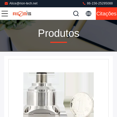
Alice@rion-tech.net
86-156-25295088
Citações
Produtos