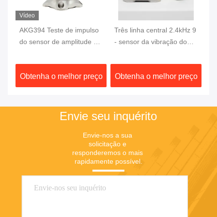
Vídeo
AKG394 Teste de impulso
Três linha central 2.4kHz 9
Se
do sensor de amplitude de
- sensor da vibração do
vi
vibração Três eixos (X, Y,
acelerômetro 36V
ei
Z) acelerômetro
ço
Obtenha o melhor preço
Obtenha o melhor preço
O
Envie seu inquérito
Envie-nos a sua 
solicitação e 
responderemos o mais 
rapidamente possível.