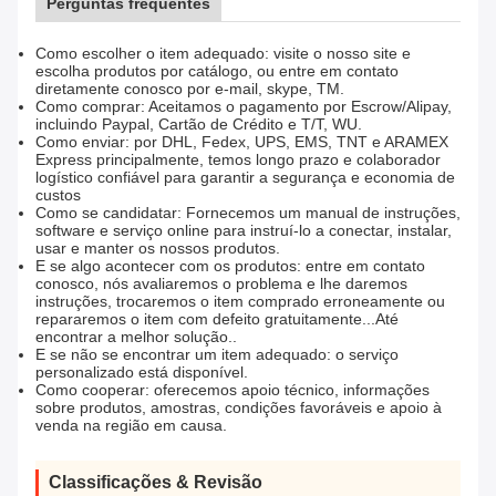
Perguntas frequentes
Como escolher o item adequado: visite o nosso site e
escolha produtos por catálogo, ou entre em contato
diretamente conosco por e-mail, skype, TM.
Como comprar: Aceitamos o pagamento por Escrow/Alipay,
incluindo Paypal, Cartão de Crédito e T/T, WU.
Como enviar: por DHL, Fedex, UPS, EMS, TNT e ARAMEX
Express principalmente, temos longo prazo e colaborador
logístico confiável para garantir a segurança e economia de
custos
Como se candidatar: Fornecemos um manual de instruções,
software e serviço online para instruí-lo a conectar, instalar,
usar e manter os nossos produtos.
E se algo acontecer com os produtos: entre em contato
conosco, nós avaliaremos o problema e lhe daremos
instruções, trocaremos o item comprado erroneamente ou
repararemos o item com defeito gratuitamente...Até
encontrar a melhor solução..
E se não se encontrar um item adequado: o serviço
personalizado está disponível.
Como cooperar: oferecemos apoio técnico, informações
sobre produtos, amostras, condições favoráveis e apoio à
venda na região em causa.
Classificações & Revisão