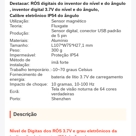
Destacar:
RÓS digitais do inventor do nível e do ângulo
,
inventor digital 3.7V do nível e do ângulo
,
Calibre eletrônico IP54 do ângulo
Utilização:
Sensor magnético
Teoria:
Fluxgate
Sensor digital, conector USB padrão
Produção:
de 5 pin
Materiais:
Alumínio
Tamanho:
L107*W75*H27,1 mm
Peso:
300 g
Impermeável:
Proteção IP54
Método de
ímã forte
instalação:
Trabalho temporário.:
-10~70 graus Celsius
Fornecimento de
bateria de lítio 3.7V de carregamento
energia:
Impacto de choque:
10 gramas, 10-100 Hz
Tela de visão noturna de 64 cores
Ecrã:
verdadeiras
Porto:
Shenzhen
Descrição
Nível de Digitas dos RÓS 3.7V e grau eletrônicos da