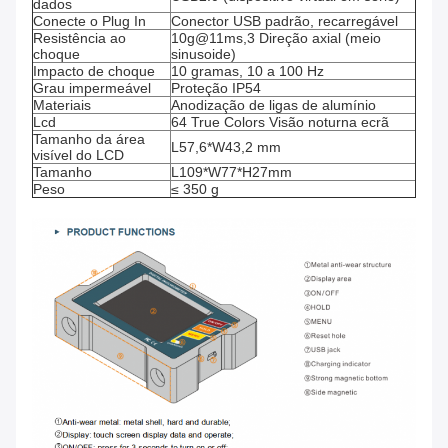
dados
Conecte o Plug In
Conector USB padrão, recarregável
Resistência ao
10g@11ms,3 Direção axial (meio
choque
sinusoide)
Impacto de choque
10 gramas, 10 a 100 Hz
Grau impermeável
Proteção IP54
Materiais
Anodização de ligas de alumínio
Lcd
64 True Colors Visão noturna ecrã
Tamanho da área
L57,6*W43,2 mm
visível do LCD
Tamanho
L109*W77*H27mm
Peso
≤ 350 g