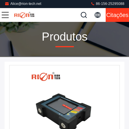
Alice@rion-tech.net
86-156-25295088
Citações
Produtos