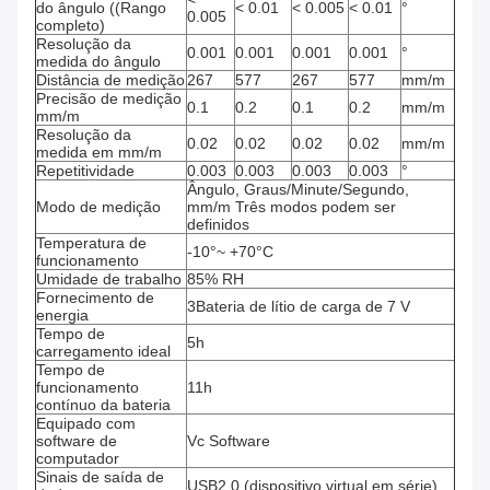
do ângulo ((Rango
< 0.01
< 0.005
< 0.01
°
0.005
completo)
Resolução da
0.001
0.001
0.001
0.001
°
medida do ângulo
Distância de medição
267
577
267
577
mm/m
Precisão de medição
0.1
0.2
0.1
0.2
mm/m
mm/m
Resolução da
0.02
0.02
0.02
0.02
mm/m
medida em mm/m
Repetitividade
0.003
0.003
0.003
0.003
°
Ângulo, Graus/Minute/Segundo,
Modo de medição
mm/m Três modos podem ser
definidos
Temperatura de
-10°~ +70°C
funcionamento
Umidade de trabalho
85% RH
Fornecimento de
3Bateria de lítio de carga de 7 V
energia
Tempo de
5h
carregamento ideal
Tempo de
funcionamento
11h
contínuo da bateria
Equipado com
software de
Vc Software
computador
Sinais de saída de
USB2.0 (dispositivo virtual em série)