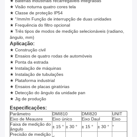
★ Baterias industriais recarregáveis integradas
★ Visão noturna quatro cores tela
★ Classe de proteção IP54
★ °/mm/m Função de interrupção de duas unidades
★ Frequência do filtro opcional
★ Três tipos de modos de medição selecionáveis (radiano,
ângulo, mm)
Aplicação:
★ Construção civil
★ Ensaios de quatro rodas de automóveis
★ Ponta da estrada
★ Instalação de máquinas
★ Instalação de tubulações
★ Plataforma industrial
★ Ensaios de placas giratórias
★ Detecção do ângulo da unidade pan
★ Jig de produção
Especificações:
Parâmetro
DMI810
DMI820
UNIT
Eixo de Meausre
Eixo único
Eixo Daul
Eixo
Faixa de medição do
± 15 °
± 30 °
± 15 °
± 30 °
°
ângulo
Precisão de medição
<