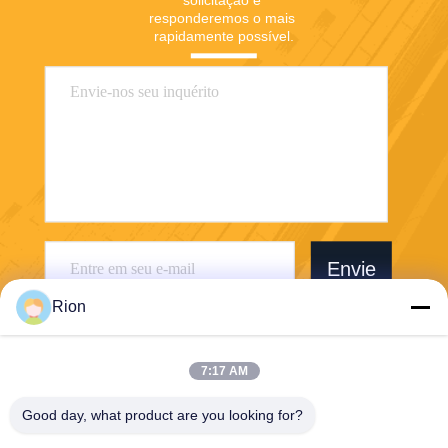
solicitação e 
responderemos o mais 
rapidamente possível.
Envie
Rion
7:17 AM
Good day, what product are you looking for?
Shenzhen Rion Technology Co., Ltd.