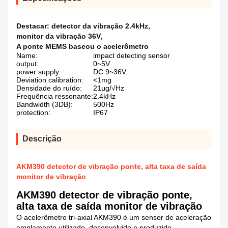
Destacar:
detector da vibração 2.4kHz
,
monitor da vibração 36V
,
A ponte MEMS baseou o acelerômetro
Name:
impact detecting sensor
output:
0~5V
power supply:
DC 9~36V
Deviation calibration:
<1mg
Densidade do ruído:
21μg/√Hz
Frequência ressonante:
2.4kHz
Bandwidth (3DB):
500Hz
protection:
IP67
Descrição
AKM390 detector de vibração ponte, alta taxa de saída
monitor de vibração
AKM390 detector de vibração ponte,
alta taxa de saída monitor de vibração
O acelerômetro tri-axial AKM390 é um sensor de aceleração
amplamente utilizado, desenvolvido e produzido