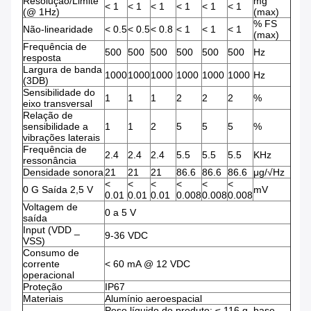
Resolução/Limite
mg
< 1
< 1
< 1
< 1
< 1
< 1
(@ 1Hz)
(max)
% FS
Não-linearidade
< 0.5
< 0.5
< 0.8
< 1
< 1
< 1
(max)
Frequência de
500
500
500
500
500
500
Hz
resposta
Largura de banda
1000
1000
1000
1000
1000
1000
Hz
(3DB)
Sensibilidade do
1
1
1
2
2
2
%
eixo transversal
Relação de
sensibilidade a
1
1
2
5
5
5
%
vibrações laterais
Frequência de
2.4
2.4
2.4
5.5
5.5
5.5
KHz
ressonância
Densidade sonora
21
21
21
86.6
86.6
86.6
μg/√Hz
<
<
<
<
<
<
0 G Saída 2,5 V
mV
0.01
0.01
0.01
0.008
0.008
0.008
Voltagem de
0 a 5 V
saída
Input (VDD _
9-36 VDC
VSS)
Consumo de
corrente
< 60 mA @ 12 VDC
operacional
Proteção
IP67
Materiais
Alumínio aeroespacial
Peso líquido do produto: ≤ 116 g, base