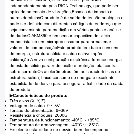
independentemente pela RION Technology, que pode ser
aplicado ao ensaio de vibrações,Ensaios de impacto e
outros domíniosO produto é de saída de tensão analógica e
pode ser definido com diferentes códigos de endereço.que
seja conveniente para medição em vários pontos e análise
de dadosO AKM390 é um sensor capacitivo de silício
monocristalino.um microprocessador para armazenar
valores de compensaçãoEste produto tem baixo consumo
de energia, estrutura sólida e saída estável após
calibração.A nova configuração electrónica fornece energia
de estado sólido para redefinição e proteção total contra
sobre correnteOs acelerômetros têm as características de
estrutura sólida, baixo consumo de energia e excelente
estabilidade de desvio para assegurar a fiabilidade da saída
do produto.
▶
Características do produto
Três eixos (X, Y, Z)
Voltagem de saída: 0 ~ 5V
Tensão de alimentação: 9~36V
Resistência a choques: 2000G
Temperatura de funcionamento: -40°C ~ +85°C
Temperatura de armazenagem: -40°C ~ +85°C
Excelente estabilidade de desvio, bom desempenho