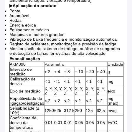
ambiental (choque, vibração e temperatura)
▶
Aplicação do produto
Ponte
Automóvel
Rodas
Energia eólica
Equipamento médico
Máquinas e motores grandes
Vibração de baixa frequência e monitorização automática
Registo de acidentes, monitorização e previsão da fadiga
Monitorização do sistema de tráfego, análise de subgrades
e detecção de falhas ferroviárias de alta velocidade
Especificações
AKM390
Parâmetro
Unidade
Intervalo de
± 2
± 4
± 8
± 10
± 20
± 40
g
medição
Calibração de
< 1
< 1
< 1
< 1
< 1
< 1
mg
desvio
X, Y,
X, Y,
X, Y,
X, Y,
X, Y,
X, Y,
Eixo de medição
eixo
Z
Z
Z
Z
Z
Z
Repetitividade de
mg
< 2
< 2
< 2
< 2
< 2
< 2
ligação/desligação
(max)
Sensibilidade (±
1250
625
312.5
250
125
62.5
mv/g
10%)
Coeficiente de
desvio da
0.01
0.01
0.01
0.05
0.05
0.05
%/°C
temperatura