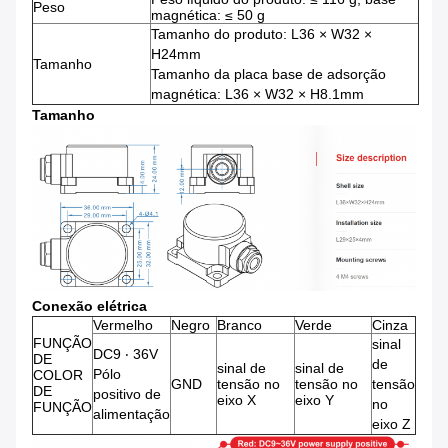
Peso
magnética: ≤ 50 g
Tamanho do produto: L36 × W32 ×
H24mm
Tamanho
Tamanho da placa base de adsorção
magnética: L36 × W32 × H8.1mm
Tamanho
Conexão elétrica
Vermelho
Negro
Branco
Verde
Cinza
FUNÇÃO
sinal
DC9 ‧ 36V
DE
de
sinal de
sinal de
Pólo
COLOR
GND
tensão no
tensão no
tensão
DE
positivo de
eixo X
eixo Y
no
FUNÇÃO
alimentação
eixo Z