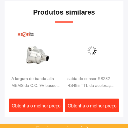
Produtos similares
da
A largura de banda alta
saída do sensor RS232
AK
MEMS da C.C. 9V baseou
RS485 TTL da aceleração
vi
o anti impacto do
da linha central de 2000G
co
acelerômetro 2000G
AKF392B MEMS 3
ac
ço
Obtenha o melhor preço
Obtenha o melhor preço
O
2