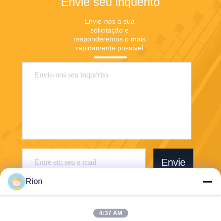
Envie seu inquérito
Envie-nos a sua 
solicitação e 
responderemos o mais 
rapidamente possível.
Envie
Rion
4:37 AM