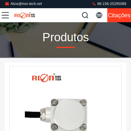
Alice@rion-tech.net
86-156-25295088
Citações
Produtos