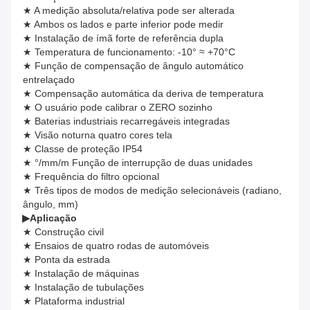
★ A medição absoluta/relativa pode ser alterada
★ Ambos os lados e parte inferior pode medir
★ Instalação de ímã forte de referência dupla
★ Temperatura de funcionamento: -10° ≈ +70°C
★ Função de compensação de ângulo automático
entrelaçado
★ Compensação automática da deriva de temperatura
★ O usuário pode calibrar o ZERO sozinho
★ Baterias industriais recarregáveis integradas
★ Visão noturna quatro cores tela
★ Classe de proteção IP54
★ °/mm/m Função de interrupção de duas unidades
★ Frequência do filtro opcional
★ Três tipos de modos de medição selecionáveis (radiano,
ângulo, mm)
▶
Aplicação
★ Construção civil
★ Ensaios de quatro rodas de automóveis
★ Ponta da estrada
★ Instalação de máquinas
★ Instalação de tubulações
★ Plataforma industrial