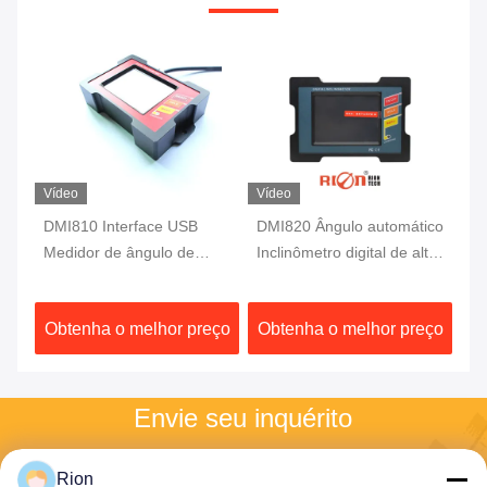
Vídeo
Vídeo
DMI810 Interface USB
DMI820 Ângulo automático
DM
lta
Medidor de ângulo de
Inclinômetro digital de alta
In
nível digital Fluxgate 10Hz
precisão
Pr
Protractor de eixo único
ço
Obtenha o melhor preço
Obtenha o melhor preço
O
Envie seu inquérito
Envie-nos a sua 
Rion
solicitação e 