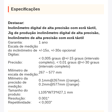
Especificações
Destacar:
Inclinômetro digital de alta precisão com ecrã táctil
,
Jig de produção inclinômetro digital de alta precisão
,
Inclinômetro de alta precisão com ecrã táctil
Garantia:
1 ano
Escala de medição
do inclinômetro de
+/-15o, +/-30o opcional
Digitas:
< 0,005 graus @+/-15 graus (intervalo
Precisão:
completo), < 0,01 graus @+/-30 graus
(intervalo completo)
Milímetro de
267 ~ 577 mm
escala de medição:
Milímetro da
0.1mm@267mm ((range),
precisão de
0.2mm@577mm ((range)
medição:
Tamanho do
L105*W73*H27,1 mm
produto:
Resolução:
0.001°
Repetitividade:
< 0,003°