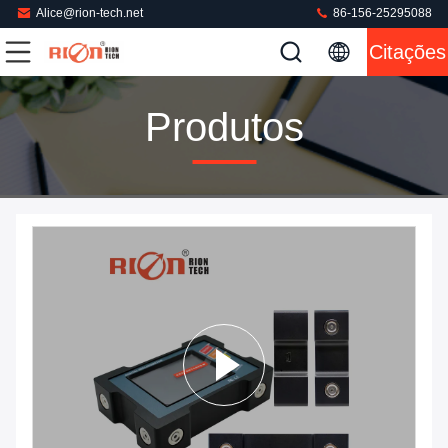
Alice@rion-tech.net
86-156-25295088
Citações
Produtos