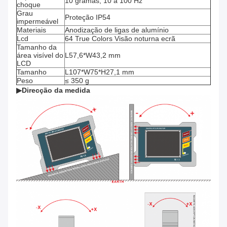
10 gramas, 10 a 100 Hz
choque
Grau
Proteção IP54
impermeável
Materiais
Anodização de ligas de alumínio
Lcd
64 True Colors Visão noturna ecrã
Tamanho da
área visível do
L57,6*W43,2 mm
LCD
Tamanho
L107*W75*H27,1 mm
Peso
≤ 350 g
▶
Direcção da medida