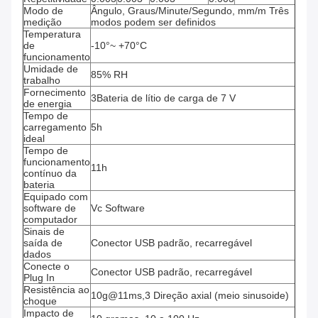
Modo de
Ângulo, Graus/Minute/Segundo, mm/m Três
medição
modos podem ser definidos
Temperatura
de
-10°~ +70°C
funcionamento
Umidade de
85% RH
trabalho
Fornecimento
3Bateria de lítio de carga de 7 V
de energia
Tempo de
carregamento
5h
ideal
Tempo de
funcionamento
11h
contínuo da
bateria
Equipado com
software de
Vc Software
computador
Sinais de
saída de
Conector USB padrão, recarregável
dados
Conecte o
Conector USB padrão, recarregável
Plug In
Resistência ao
10g@11ms,3 Direção axial (meio sinusoide)
choque
Impacto de