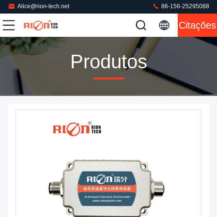
Alice@rion-tech.net
86-156-25295088
Citações
Produtos