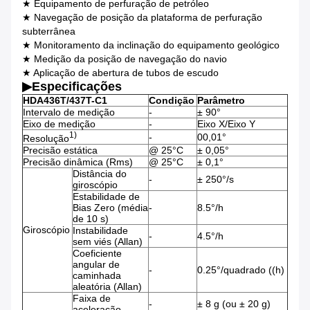
★ Equipamento de perfuração de petróleo
★ Navegação de posição da plataforma de perfuração
subterrânea
★ Monitoramento da inclinação do equipamento geológico
★ Medição da posição de navegação do navio
★ Aplicação de abertura de tubos de escudo
▶
Especificações
HDA436T/437T-C1
Condição
Parâmetro
Intervalo de medição
-
± 90°
Eixo de medição
-
Eixo X/Eixo Y
1)
-
00,01°
Resolução
Precisão estática
@ 25°C
± 0,05°
Precisão dinâmica (Rms)
@ 25°C
± 0,1°
Distância do
-
± 250°/s
giroscópio
Estabilidade de
Bias Zero (média
-
8.5°/h
de 10 s)
Giroscópio
Instabilidade
-
4.5°/h
sem viés (Allan)
Coeficiente
angular de
-
0.25°/quadrado ((h)
caminhada
aleatória (Allan)
Faixa de
-
± 8 g (ou ± 20 g)
aceleração