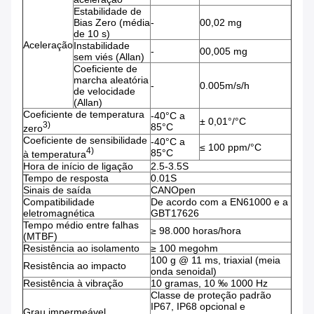
Estabilidade de
Bias Zero (média
-
00,02 mg
de 10 s)
Aceleração
Instabilidade
-
00,005 mg
sem viés (Allan)
Coeficiente de
marcha aleatória
-
0.005m/s/h
de velocidade
(Allan)
Coeficiente de temperatura
-40°C a
± 0,01°/°C
3)
85°C
zero
Coeficiente de sensibilidade
-40°C a
≤ 100 ppm/°C
4)
85°C
à temperatura
Hora de início de ligação
2.5-3.5S
Tempo de resposta
0.01S
Sinais de saída
CANOpen
Compatibilidade
De acordo com a EN61000 e a
eletromagnética
GBT17626
Tempo médio entre falhas
≥ 98.000 horas/hora
(MTBF)
Resistência ao isolamento
≥ 100 megohm
100 g @ 11 ms, triaxial (meia
Resistência ao impacto
onda senoidal)
Resistência à vibração
10 gramas, 10 ‰ 1000 Hz
Classe de proteção padrão
IP67, IP68 opcional e
Grau impermeável