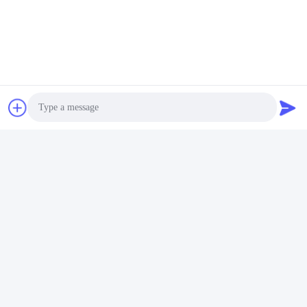
rapidamente possível.
Envie
Photo
Video Call
Audio Call
Shenzhen Rion Technology Co., Ltd.
Alice@rion-tech.net