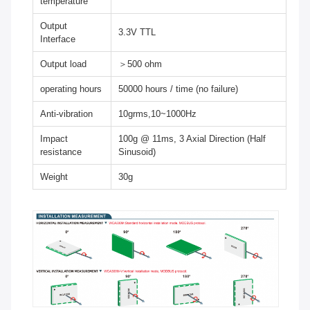
temperature
Output
3.3V TTL
Interface
Output load
＞500 ohm
operating hours
50000 hours / time (no failure)
Anti-vibration
10grms,10~1000Hz
Impact
100g @ 11ms, 3 Axial Direction (Half
resistance
Sinusoid)
Weight
30g