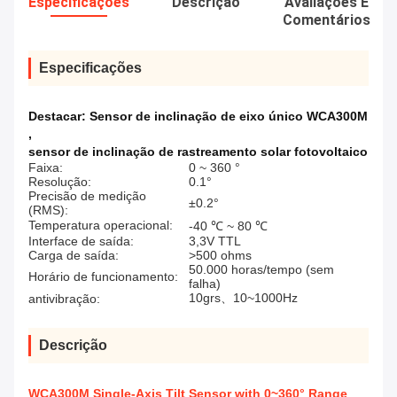
Especificações
Descrição
Avaliações E
Comentários
Especificações
Destacar:
Sensor de inclinação de eixo único WCA300M
,
sensor de inclinação de rastreamento solar fotovoltaico
Faixa:
0 ~ 360 °
Resolução:
0.1°
Precisão de medição
±0.2°
(RMS):
Temperatura operacional:
-40 ℃ ~ 80 ℃
Interface de saída:
3,3V TTL
Carga de saída:
>500 ohms
50.000 horas/tempo (sem
Horário de funcionamento:
falha)
10grs、10~1000Hz
antivibração:
Descrição
WCA300M Single-Axis Tilt Sensor with 0~360° Range