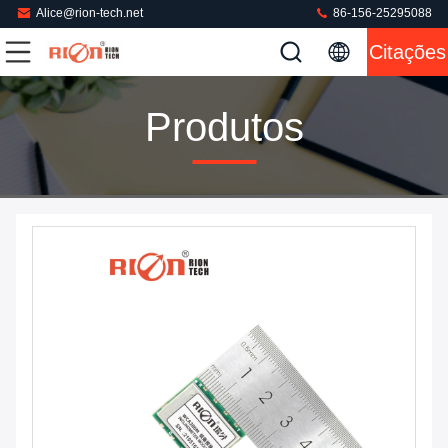
Alice@rion-tech.net
86-156-25295088
Citações
Produtos