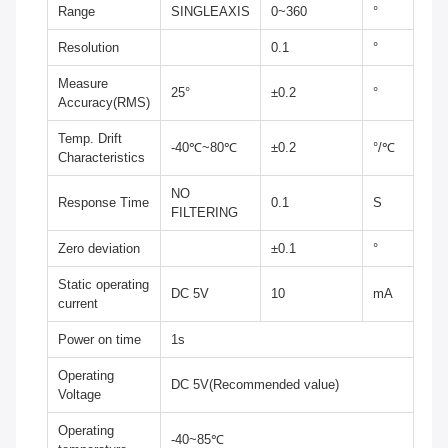
Range
SINGLEAXIS
0~360
°
Resolution
0.1
°
Measure
25°
±0.2
°
Accuracy(RMS)
Temp. Drift
-40℃~80℃
±0.2
°/℃
Characteristics
NO
Response Time
0.1
S
FILTERING
Zero deviation
±0.1
°
Static operating
DC 5V
10
mA
current
Power on time
1s
Operating
DC 5V(Recommended value)
Voltage
Operating
-40~85℃