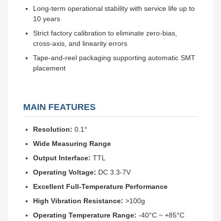
Long-term operational stability with service life up to
10 years
Strict factory calibration to eliminate zero-bias,
cross-axis, and linearity errors
Tape-and-reel packaging supporting automatic SMT
placement
MAIN FEATURES
Resolution:
0.1°
Wide Measuring Range
Output Interface:
TTL
Operating Voltage:
DC 3.3-7V
Excellent Full-Temperature Performance
High Vibration Resistance:
>100g
Operating Temperature Range:
-40°C ~ +85°C