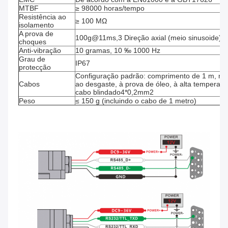
MTBF
≥ 98000 horas/tempo
Resistência ao 
≥ 100 MΩ
isolamento
A prova de 
100g@11ms,3 Direção axial (meio sinusoide)
choques
Anti-vibração
10 gramas, 10 ‰ 1000 Hz
Grau de 
IP67
protecção
Configuração padrão: comprimento de 1 m, resi
Cabos
ao desgaste, à prova de óleo, à alta temperatur
cabo blindado4*0,2mm2
Peso
≤ 150 g (incluindo o cabo de 1 metro)