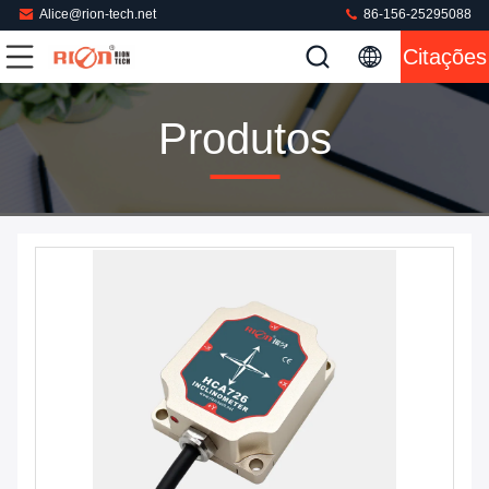
Alice@rion-tech.net
86-156-25295088
Citações
Produtos