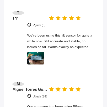
T
T*r
Ajuda (8)
We’ve been using this tilt sensor for quite a
while now. Still accurate and stable, no
issues so far. Works exactly as expected.
M
Miguel Torres Gómez
Ajuda (28)
Our company has been using Rifen's