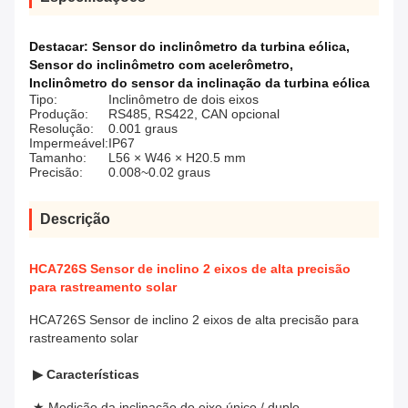
Destacar:
Sensor do inclinômetro da turbina eólica
,
Sensor do inclinômetro com acelerômetro
,
Inclinômetro do sensor da inclinação da turbina eólica
Tipo:
Inclinômetro de dois eixos
Produção:
RS485, RS422, CAN opcional
Resolução:
0.001 graus
Impermeável:
IP67
Tamanho:
L56 × W46 × H20.5 mm
Precisão:
0.008~0.02 graus
Descrição
HCA726S Sensor de inclino 2 eixos de alta precisão
para rastreamento solar
HCA726S Sensor de inclino 2 eixos de alta precisão para
rastreamento solar
▶
Características
★ Medição da inclinação do eixo único / duplo