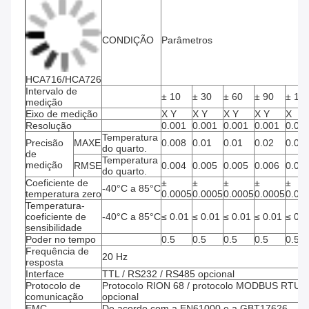
CONDIÇÃO
Parâmetros
HCA716/HCA726
Intervalo de 
± 10
± 30
± 60
± 90
± 18
medição
Eixo de medição
X Y
X Y
X Y
X Y
X
Resolução
0.001
0.001
0.001
0.001
0.00
Temperatura 
Precisão 
MAXE
0.008
0.01
0.01
0.02
0.02
do quarto.
de 
Temperatura 
medição
RMSE
0.004
0.005
0.005
0.006
0.00
do quarto.
Coeficiente de 
± 
± 
± 
± 
± 
-40°C a 85°C
temperatura zero
0.0005
0.0005
0.0005
0.0005
0.00
Temperatura-
coeficiente de 
-40°C a 85°C
≤ 0.01
≤ 0.01
≤ 0.01
≤ 0.01
≤ 0.0
sensibilidade
Poder no tempo
0.5
0.5
0.5
0.5
0.5
Frequência de 
20 Hz
resposta
Interface
TTL / RS232 / RS485 opcional
Protocolo de 
Protocolo RION 68 / protocolo MODBUS RTU 
comunicação
opcional
EMC
De acordo com a EN61000 e a GBT17626