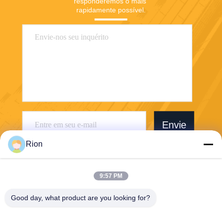
responderemos o mais 
rapidamente possível.
Envie
Rion
9:57 PM
Good day, what product are you looking for?
Shenzhen Rion Technology Co., Ltd.
Alice@rion-tech.net