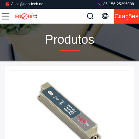
Alice@rion-tech.net
86-156-25295088
Citações
Produtos