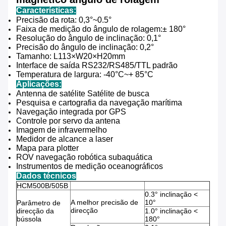
Características:
Precisão da rota
: 0,3°
~
0.5°
Faixa de medição do ângulo de rolagem:
± 180°
Resolução do ângulo de inclinação
: 0,1°
Precisão do ângulo de inclinação
: 0,2°
Tamanho: L113
×W20×H20
mm
Interface de saída RS232/RS485/TTL padrão
Temperatura de largura: -40
°C
~
+ 85
°C
Aplicações:
Antenna de satélite Satélite de busca
Pesquisa e cartografia da navegação marítima
Navegação integrada por GPS
Controle por servo da antena
Imagem de infravermelho
Medidor de alcance a laser
Mapa para plotter
ROV navegação robótica subaquática
Instrumentos de medição oceanográficos
Dados técnicos
HCM500B/505B
0.3° inclinação <
A melhor precisão de
10°
Parâmetro de
direcção
direcção da
1.0° inclinação <
bússola
180°