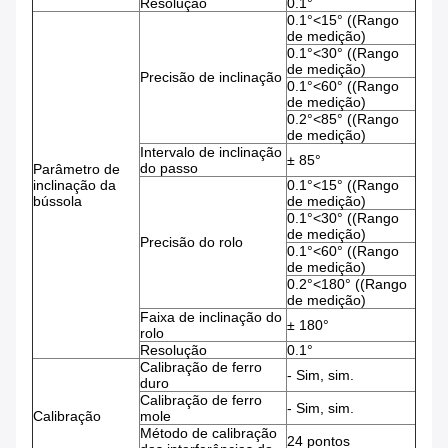
Resolução
0.1°
0.1°<15° ((Rango
de medição)
0.1°<30° ((Rango
de medição)
Precisão de inclinação
0.1°<60° ((Rango
de medição)
0.2°<85° ((Rango
de medição)
Intervalo de inclinação
± 85°
do passo
Parâmetro de
inclinação da
0.1°<15° ((Rango
bússola
de medição)
0.1°<30° ((Rango
de medição)
Precisão do rolo
0.1°<60° ((Rango
de medição)
0.2°<180° ((Rango
de medição)
Faixa de inclinação do
± 180°
rolo
Resolução
0.1°
Calibração de ferro
- Sim, sim.
duro
Calibração de ferro
- Sim, sim.
Calibração
mole
Método de calibração
24 pontos