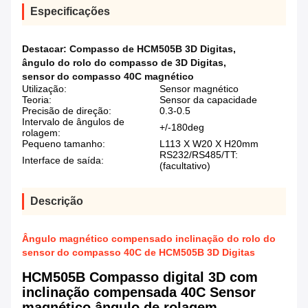
Especificações
Destacar:
Compasso de HCM505B 3D Digitas
,
ângulo do rolo do compasso de 3D Digitas
,
sensor do compasso 40C magnético
Utilização:
Sensor magnético
Teoria:
Sensor da capacidade
Precisão de direção:
0.3-0.5
Intervalo de ângulos de
+/-180deg
rolagem:
Pequeno tamanho:
L113 X W20 X H20mm
RS232/RS485/TT:
Interface de saída:
(facultativo)
Descrição
Ângulo magnético compensado inclinação do rolo do
sensor do compasso 40C de HCM505B 3D Digitas
HCM505B Compasso digital 3D com
inclinação compensada 40C Sensor
magnético ângulo de rolagem