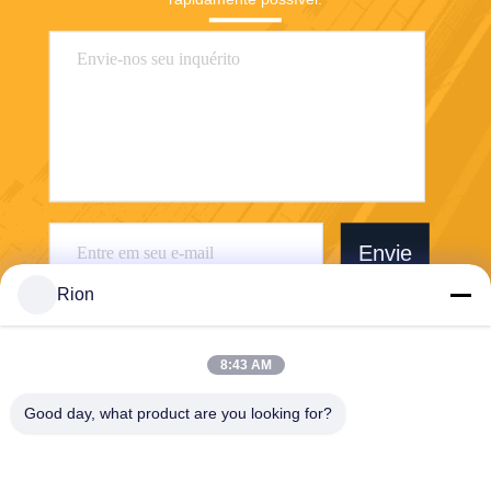
Envie
Rion
8:43 AM
Good day, what product are you looking for?
Shenzhen Rion Technology Co., Ltd.
Alice@rion-tech.net