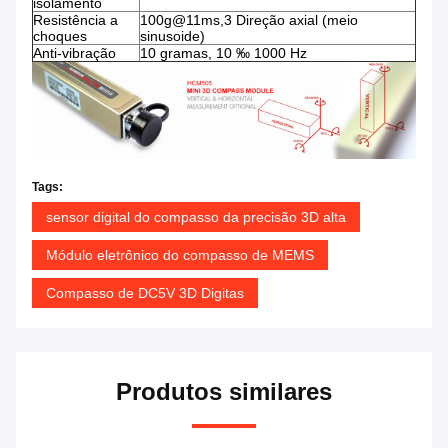
isolamento
Resistência a
100g@11ms,3 Direção axial (meio
choques
sinusoide)
Anti-vibração
10 gramas, 10 ‰ 1000 Hz
Tags:
sensor digital do compasso da precisão 3D alta
Módulo eletrônico do compasso de MEMS
Compasso de DC5V 3D Digitas
Produtos similares