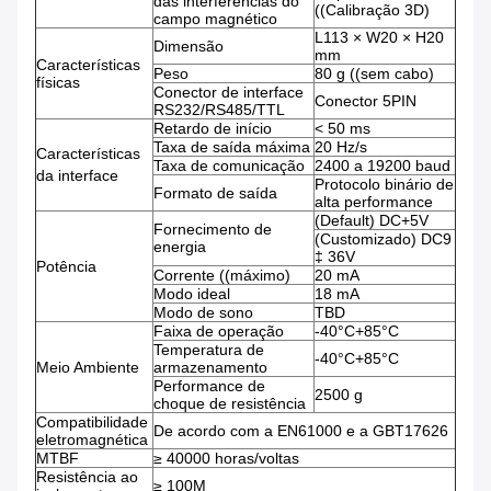
das interferências do
((Calibração 3D)
campo magnético
L113 × W20 × H20
Dimensão
mm
Características
Peso
80 g ((sem cabo)
físicas
Conector de interface
Conector 5PIN
RS232/RS485/TTL
Retardo de início
< 50 ms
Taxa de saída máxima
20 Hz/s
Características
Taxa de comunicação
2400 a 19200 baud
da interface
Protocolo binário de
Formato de saída
alta performance
(Default) DC+5V
Fornecimento de
(Customizado) DC9
energia
‡ 36V
Potência
Corrente ((máximo)
20 mA
Modo ideal
18 mA
Modo de sono
TBD
Faixa de operação
-40°C+85°C
Temperatura de
-40°C+85°C
Meio Ambiente
armazenamento
Performance de
2500 g
choque de resistência
Compatibilidade
De acordo com a EN61000 e a GBT17626
eletromagnética
MTBF
≥ 40000 horas/voltas
Resistência ao
≥ 100M