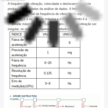
A frequência de vibração, velocidade e deslocamento deste
produto são derivados da análise de dados. A frequência é a
frequência principal da frequência de vibração do objeto atual, a
velocidade é a velocidade máxima e o deslocamento é a
amplitude máxima da vibração do objeto. Devido à vibração ser
irregular, os dados são apenas para referência.
ÍNDICE
VALOR
UNIDADE
Faixa de
2
g
aceleração
Precisão da
1
mg
aceleração
Faixa de
0~20
Hz
frequência
Resolução de
0,125
Hz
frequência
Erro de
0~8
Hz
medição
(
±10%
)