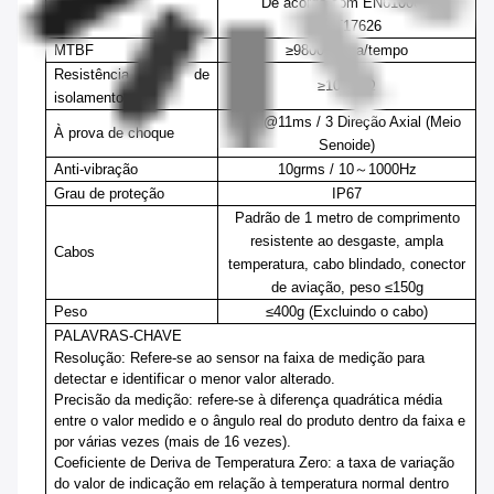
De acordo com EN61000 e
EMC
GBT17626
MTBF
≥
98000
hora/tempo
Resistência de
≥100 MΩ
isolamento
100g@11ms
/
3 Direção Axial (Meio
À prova de choque
Senoide)
Anti-vibração
10grms
/
10
～
1000Hz
Grau de proteção
IP67
Padrão de 1 metro de comprimento
resistente ao desgaste, ampla
Cabos
temperatura, cabo blindado, conector
de aviação, peso ≤150
g
Peso
≤400g (Excluindo o cabo)
PALAVRAS-CHAVE
Resolução
: Refere-se ao sensor na faixa de medição para
detectar e identificar o menor valor alterado.
Precisão da medição:
refere-se à diferença quadrática média
entre o valor medido e o ângulo real do produto dentro da faixa e
por várias vezes (mais de 16 vezes).
Coeficiente de Deriva de Temperatura Zero
: a taxa de variação
do valor de indicação em relação à temperatura normal dentro