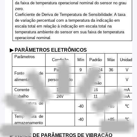
da faixa de temperatura operacional nominal do sensor no grau
zero
.
Coeficiente de Deriva de Temperatura de Sensibilidade
: A taxa
de variação percentual com a temperatura da indicação em
escala total em relação à indicação em escala total na
temperatura ambiente do sensor em sua faixa de temperatura
operacional nominal.
▶
PARÂMETROS ELETRÔNICOS
Parâmetros
Condição
Mín
Padrão
Máx
Unidade
Padrão
9
12
24
36
V
Fonte de
Outra
alimentação
personalizado
V
tensão
Corrente de
12V
16
mA
trabalho
24V
11
mA
Temperatura de
-40
+85
℃
trabalho
Temperatura de
-40
+85
℃
armazenamento
▶ ÍNDICE DE PARÂMETROS DE VIBRAÇÃO