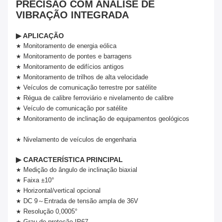
PRECISÃO COM ANÁLISE DE
VIBRAÇÃO INTEGRADA
▶
APLICAÇÃO
Monitoramento de energia eólica
★
Monitoramento de pontes e barragens
★
Monitoramento de edifícios antigos
★
Monitoramento de trilhos de alta velocidade
★
Veículos de comunicação terrestre por satélite
★
Régua de calibre ferroviário e nivelamento de calibre
★
Veículo de comunicação por satélite
★
Monitoramento de inclinação de equipamentos geológicos
★
Nivelamento de veículos de engenharia
★
▶ CARACTERÍSTICA PRINCIPAL
Medição do ângulo de inclinação biaxial
★
Faixa ±10°
★
Horizontal/vertical opcional
★
DC 9
～
Entrada de tensão ampla de 36V
★
Resolução 0,000
5
°
★
Grau de proteção IP67