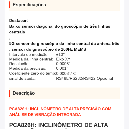
Especificações
Destacar:
Baixo sensor diagonal do giroscópio de três linhas
centrais
,
5G sensor do giroscópio da linha central da antena três
,
sensor do giroscópio de 100Hz MEMS
Intervalo de medição:
±10°
Medida da linha central:
Eixo XY
Resolução:
0.0005°
Medida da precisão:
0.001°
Coeficiente zero do temp:
0,0003°/℃
sinal de saída:
RS485/RS232/RS422 Opcional
Descrição
PCA826H: INCLINÔMETRO DE ALTA PRECISÃO COM
ANÁLISE DE VIBRAÇÃO INTEGRADA
PCA826H: INCLINÓMETRO DE ALTA