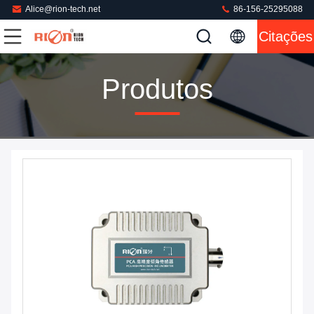
Alice@rion-tech.net
86-156-25295088
Citações
Produtos