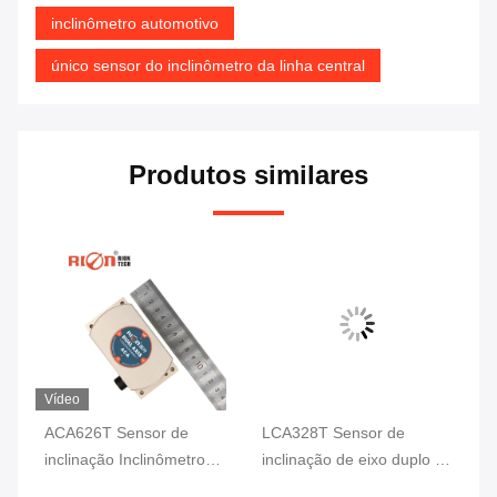
inclinômetro automotivo
único sensor do inclinômetro da linha central
Produtos similares
Vídeo
e
ACA626T Sensor de
LCA328T Sensor de
AC
o
inclinação Inclinômetro
inclinação de eixo duplo de
al
Digital de duplo eixo
inclinação em tempo real
co