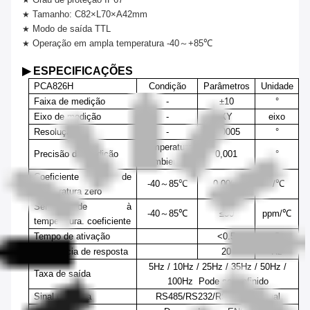
★
Tamanho: C82×L70×A42mm
★
Modo de saída
TTL
★
Operação em ampla temperatura -40
～
+85℃
★
▶ ESPECIFICAÇÕES
PCA826H
Condição
Parâmetros
Unidade
Faixa de medição
-
±10
°
Eixo de medição
-
XY
eixo
Resolução
-
0,000
5
°
Temperatura
Precisão da medição
0,00
1
°
ambiente
Coeficiente de
-40
～
85℃
0,000
3
°/℃
temperatura zero
Sensibilidade à
-40
～
85℃
≤50
ppm/℃
temperatura
.
coeficiente
Tempo de ativação
<0.
5
S
Frequência de resposta
20
Hz
5Hz
/
10Hz
/
25Hz
/
35Hz
/
50Hz
/
Taxa de saída
100Hz
Pode ser definido
Sinal de saída
RS485/RS
23
2/RS422
Opcional