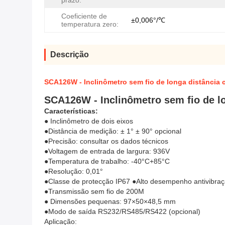
prazo:
Coeficiente de
±0,006°/℃
temperatura zero:
Descrição
SCA126W - Inclinômetro sem fio de longa distância 
SCA126W - Inclinômetro sem fio de lo
Características:
● Inclinômetro de dois eixos
●Distância de medição: ± 1° ± 90° opcional
●Precisão: consultar os dados técnicos
●Voltagem de entrada de largura: 936V
●Temperatura de trabalho: -40°C+85°C
●Resolução: 0,01°
●Classe de protecção IP67 ●Alto desempenho antivibra
●Transmissão sem fio de 200M
● Dimensões pequenas: 97×50×48,5 mm
●Modo de saída RS232/RS485/RS422 (opcional)
Aplicação: