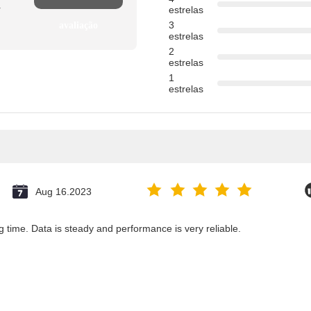
r
estrelas
3
avaliação
estrelas
2
estrelas
1
estrelas
Aug 16.2023
g time. Data is steady and performance is very reliable.