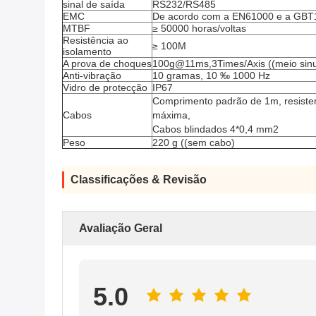
sinal de saída
RS232/RS485
EMC
De acordo com a EN61000 e a GBT
MTBF
≥ 50000 horas/voltas
Resistência ao
≥ 100M
isolamento
A prova de choques
100g@11ms,3Times/Axis ((meio sinu
Anti-vibração
10 gramas, 10 ‰ 1000 Hz
Vidro de protecção
IP67
Comprimento padrão de 1m, resisten
Cabos
máxima,
Cabos blindados 4*0,4 mm2
Peso
220 g ((sem cabo)
Classificações & Revisão
Avaliação Geral
5.0