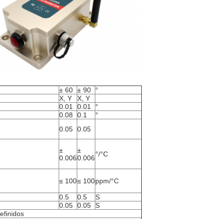
± 60
± 90
°
X, Y
X, Y
0.01
0.01
°
0.08
0.1
°
0.05
0.05
±
±
°/°C
0.006
0.006
≤ 100
≤ 100
ppm/°C
0.5
0.5
S
0.05
0.05
S
efinidos