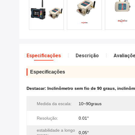
Especificações
Descrição
Avaliaçõ
Especificações
Destacar:
Inclinômetro sem fio de 90 graus
,
inclinôm
Medida da escala:
10~90graus
Resolução:
0.01°
estabilidade a longo
0,05°