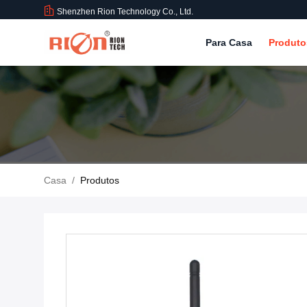
Shenzhen Rion Technology Co., Ltd.
Para Casa
Produt
Casa
/
Produtos