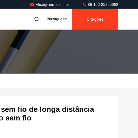
Alice@rion-tech.net
86-156-25295088
Citações
Portuguese
sem fio de longa distância
o sem fio