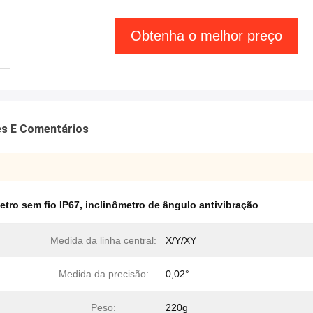
Obtenha o melhor preço
es E Comentários
etro sem fio IP67
,
inclinômetro de ângulo antivibração
Medida da linha central:
X/Y/XY
Medida da precisão:
0,02°
Peso:
220g