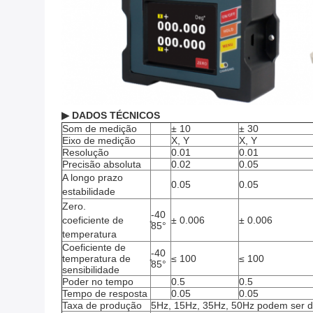
▶ DADOS TÉCNICOS
Som de medição
± 10
± 30
Eixo de medição
X, Y
X, Y
Resolução
0.01
0.01
Precisão absoluta
0.02
0.05
A longo prazo
0.05
0.05
estabilidade
Zero.
-40
coeficiente de
± 0.006
± 0.006
̊85°
temperatura
Coeficiente de
-40
temperatura de
≤ 100
≤ 100
̊85°
sensibilidade
Poder no tempo
0.5
0.5
Tempo de resposta
0.05
0.05
Taxa de produção
5Hz, 15Hz, 35Hz, 50Hz podem ser d