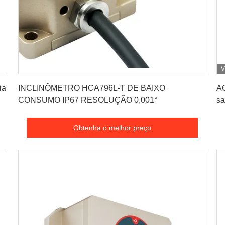
V
Obtenha o melhor preço
ia
INCLINÔMETRO HCA796L-T DE BAIXO
AC
CONSUMO IP67 RESOLUÇÃO 0,001°
sa
Obtenha o melhor preço