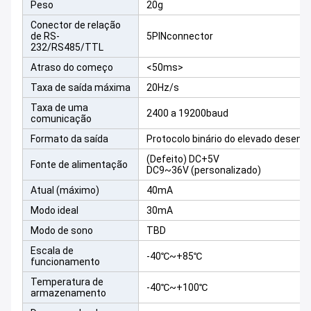
Peso
20g
Conector de relação
de RS-
5PINconnector
232/RS485/TTL
Atraso do começo
<50ms>
Taxa de saída máxima
20Hz/s
Taxa de uma
2400 a 19200baud
comunicação
Formato da saída
Protocolo binário do elevado desem
(Defeito) DC+5V
Fonte de alimentação
DC9~36V (personalizado)
Atual (máximo)
40mA
Modo ideal
30mA
Modo de sono
TBD
Escala de
-40℃~+85℃
funcionamento
Temperatura de
-40℃~+100℃
armazenamento