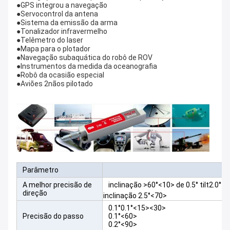
●GPS integrou a navegação
●Servocontrol da antena
●Sistema da emissão da arma
●Tonalizador infravermelho
●Telêmetro do laser
●Mapa para o plotador
●Navegação subaquática do robô de ROV
●Instrumentos da medida da oceanografia
●Robô da ocasião especial
●Aviões 2nãos pilotado
Parâmetro
A melhor precisão de
inclinação >60°<10> de 0.5° tilt2.0°
direção
inclinação 2.5°<70>
0.1°0.1°<15><30>
Precisão do passo
0.1°<60>
0.2°<90>