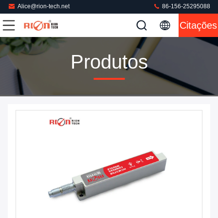
Alice@rion-tech.net
86-156-25295088
Citações
Produtos