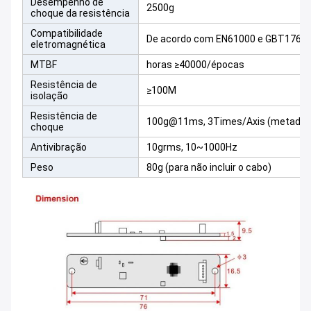
Desempenho de
2500g
choque da resistência
Compatibilidade
De acordo com EN61000 e GBT1762
eletromagnética
MTBF
horas ≥40000/épocas
Resistência de
≥100M
isolação
Resistência de
100g@11ms, 3Times/Axis (metade s
choque
Antivibração
10grms, 10~1000Hz
Peso
80g (para não incluir o cabo)