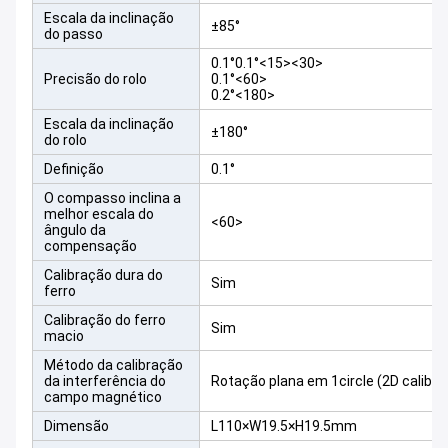
Escala da inclinação
±85°
do passo
0.1°0.1°<15><30>
Precisão do rolo
0.1°<60>
0.2°<180>
Escala da inclinação
±180°
do rolo
Definição
0.1°
O compasso inclina a
melhor escala do
<60>
ângulo da
compensação
Calibração dura do
Sim
ferro
Calibração do ferro
Sim
macio
Método da calibração
da interferência do
Rotação plana em 1circle (2D calibra
campo magnético
Dimensão
L110×W19.5×H19.5mm