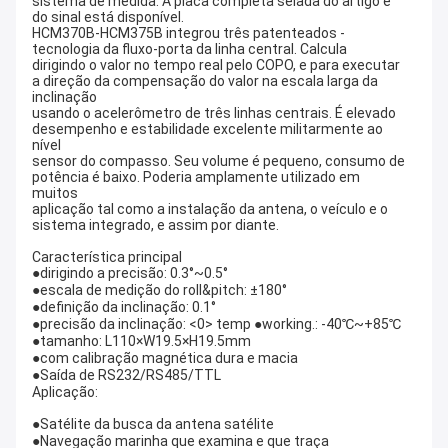
sistema de medida. A placa completa selada do artigo e
do sinal está disponível.
HCM370B-HCM375B integrou três patenteados -
tecnologia da fluxo-porta da linha central. Calcula
dirigindo o valor no tempo real pelo COPO, e para executar
a direção da compensação do valor na escala larga da
inclinação
usando o acelerômetro de três linhas centrais. É elevado
desempenho e estabilidade excelente militarmente ao
nível
sensor do compasso. Seu volume é pequeno, consumo de
potência é baixo. Poderia amplamente utilizado em
muitos
aplicação tal como a instalação da antena, o veículo e o
sistema integrado, e assim por diante.
Característica principal
●dirigindo a precisão: 0.3°~0.5°
●escala de medição do roll&pitch: ±180°
●definição da inclinação: 0.1°
●precisão da inclinação: <0> temp ●working.: -40℃~+85℃
●tamanho: L110×W19.5×H19.5mm
●com calibração magnética dura e macia
●Saída de RS232/RS485/TTL
Aplicação:
●Satélite da busca da antena satélite
●Navegação marinha que examina e que traça