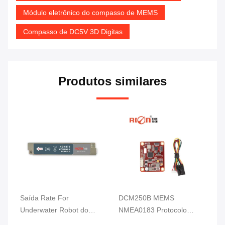
Módulo eletrônico do compasso de MEMS
Compasso de DC5V 3D Digitas
Produtos similares
DCM250B MEMS
Tecnologia análoga do
DC
NMEA0183 Protocolo
sensor RION MEMS do
el
Módulo de bússola
compasso de DDM360B
de