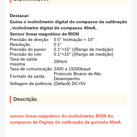
Destacar:
Guina o inclinômetro digital do compasso da calibração
,
inclinômetro digital do compasso 40mA
,
Sensor linear magnético de RION
Precisão de direção:
0.5° Inclinação < 10°
Resolução:
0.1°
Precisão do passo:
0.1°<15° ((Rango de medição)
Precisão do rolo:
0.1°<15° ((Rango de medição)
Taxa de saída
20Hz/s
máxima:
Taxa de comunicação:
2400 a 19200baud
Protocolo Binário de Alto
Formato da saída:
Desempenho
Voltagem de potência:
(Default) DC+5V
Descrição
sensor linear magnético do inclinômetro RION do
compasso de Digitas da calibração da guinada 40mA