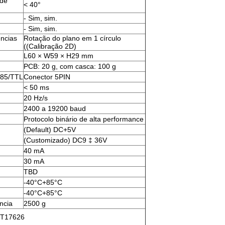
 de
< 40°
- Sim, sim.
- Sim, sim.
ências
Rotação do plano em 1 círculo
((Calibração 2D)
L60 × W59 × H29 mm
PCB: 20 g, com casca: 100 g
485/TTL
Conector 5PIN
< 50 ms
20 Hz/s
2400 a 19200 baud
Protocolo binário de alta performance
(Default) DC+5V
(Customizado) DC9 ‡ 36V
40 mA
30 mA
TBD
-40°C+85°C
-40°C+85°C
ncia
2500 g
BT17626