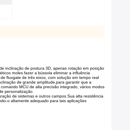
a de inclinação de postura 3D, apenas rotação em posição
éticos moles.
fazer a bússola eliminar a influência
 de fluxgate de três eixos, com solução em tempo real
clinação de grande amplitude,para garantir que a
m comando MCU de alta precisão integrado, vários modos
de personalização.
ação de sistemas e outros campos.Sua alta resistência
ndo-o altamente adequado para tais aplicações