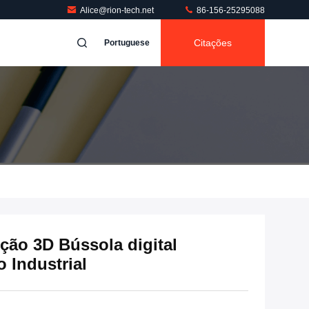
Alice@rion-tech.net
86-156-25295088
Citações
Portuguese
ão 3D Bússola digital
 Industrial