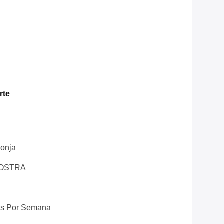
rte
onja
MOSTRA
es Por Semana