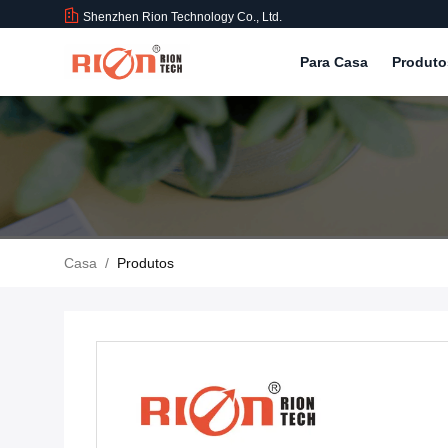
Shenzhen Rion Technology Co., Ltd.
Para Casa
Produt
Casa
/
Produtos