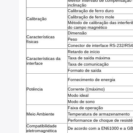
Melhor intervalo de compensação
inclinação
Calibração de ferro duro
Calibração de ferro mole
Calibração
Método de calibração das interfer
do campo magnético
Dimensão
Características
Peso
físicas
Conector de interface RS-232/RS
Retardo de início
Taxa de saída máxima
Características da
interface
Taxa de comunicação
Formato de saída
Fornecimento de energia
Potência
Corrente ((máximo)
Modo ideal
Modo de sono
Faixa de operação
Meio Ambiente
Temperatura de armazenamento
Performance de choque de resistê
Compatibilidade
De acordo com a EN61000 e a G
eletromagnética