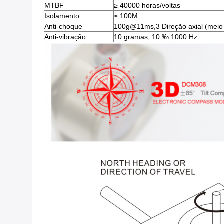
MTBF
≥ 40000 horas/voltas
Isolamento
≥ 100M
Anti-choque
100g@11ms,3 Direção axial (meio 
Anti-vibração
10 gramas, 10 ‰ 1000 Hz