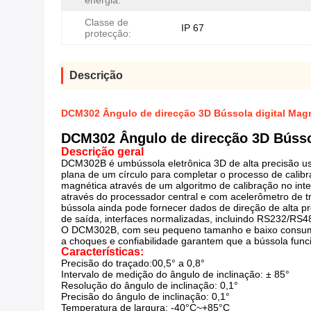
energia:
Classe de
IP 67
protecção:
Descrição
DCM302 Ângulo de direcção 3D Bússola digital Magn
DCM302 Ângulo de direcção 3D Bússol
Descrição geral
DCM30
2
B é um
bússola eletrônica 3D de alta precisão 
plana de um círculo para completar o processo de calibr
magnética através de um algoritmo de calibração no int
através do processador central e com acelerômetro de t
bússola ainda pode fornecer dados de direção de alta p
de saída, interfaces normalizadas, incluindo RS232/RS48
O DCM302B, com seu pequeno tamanho e baixo consumo de
a choques e confiabilidade garantem que a bússola fun
Características:
Precisão do traçado:00,5° a 0,8°
Intervalo de medição do ângulo de inclinação: ± 85°
Resolução do ângulo de inclinação: 0,1°
Precisão do ângulo de inclinação: 0,1°
Temperatura de largura: -40°C~+85°C