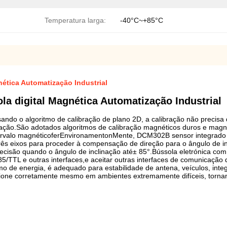
Temperatura larga:
-40°C~+85°C
ética Automatização Industrial
a digital Magnética Automatização Industrial
usando o algoritmo de calibração de plano 2D, a calibração não precis
ação.
São adotados algoritmos de calibração magnéticos duros e magn
ervalo magnético
fer
Environamento
n
Mente, DCM
30
2
B sensor integrado
rês eixos para proceder à compensação de direção para o ângulo de in
recisão quando o ângulo de inclinação até
± 85°.Bússola eletrónica co
5/TTL e outras interfaces,e aceitar outras interfaces de comunicação 
 energia, é adequado para estabilidade de antena, veículos, integr
cione corretamente mesmo em ambientes extremamente difíceis, torna