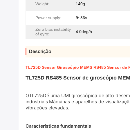
Weight:
140g
Power supply:
9~36v
Zero bias instability
4.0deg/h
of gyro:
Descrição
TL725D Sensor Giroscópio MEMS RS485 Sensor de R
TL725D RS485 Sensor de giroscópio MEMS
O
TL725D
é uma UMI giroscópica de alto dese
industriais.
Máquinas e aparelhos de visualizaç
vibrações elevadas.
Características fundamentais