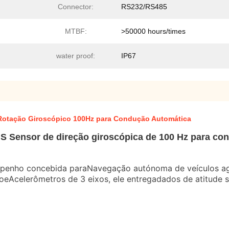
Connector:
RS232/RS485
MTBF:
>50000 hours/times
water proof:
IP67
otação Giroscópico 100Hz para Condução Automática
 Sensor de direção giroscópica de 100 Hz para co
mpenho concebida para
Navegação autónoma de veículos ag
ão
e
Acelerômetros de 3 eixos
, ele entrega
dados de atitude 