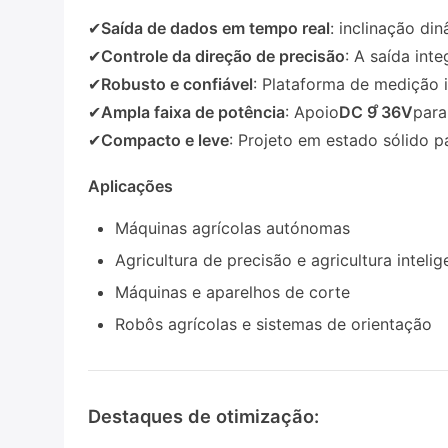
✔
Saída de dados em tempo real
: inclinação di
✔
Controle da direção de precisão
: A saída int
✔
Robusto e confiável
: Plataforma de medição 
✔
Ampla faixa de potência
: Apoio
DC 9 ̊36V
para
✔
Compacto e leve
: Projeto em estado sólido pa
Aplicações
Máquinas agrícolas autónomas
Agricultura de precisão e agricultura intelig
Máquinas e aparelhos de corte
Robôs agrícolas e sistemas de orientação
Destaques de otimização: