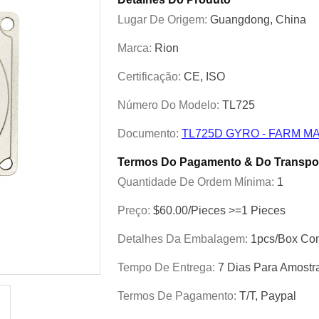
Lugar De Origem:
Guangdong, China
Marca:
Rion
Certificação:
CE, ISO
Número Do Modelo:
TL725
Documento:
TL725D GYRO - FARM MA
Termos Do Pagamento & Do Transpo
Quantidade De Ordem Mínima:
1
Preço:
$60.00/Pieces >=1 Pieces
Detalhes Da Embalagem:
1pcs/box Com
Tempo De Entrega:
7 Dias Para Amostr
Termos De Pagamento:
T/T, Paypal