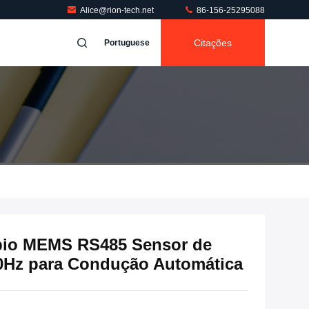
Alice@rion-tech.net
86-156-25295088
Citações
Portuguese
pio MEMS RS485 Sensor de
0Hz para Condução Automática