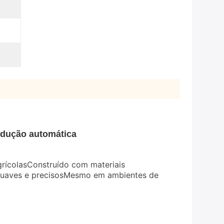
ndução automática
rícolas
Construído com materiais
suaves e precisos
Mesmo em ambientes de