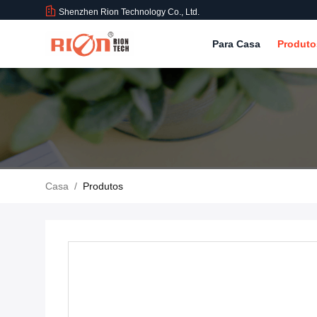
Shenzhen Rion Technology Co., Ltd.
Para Casa
Produt
Casa
/
Produtos