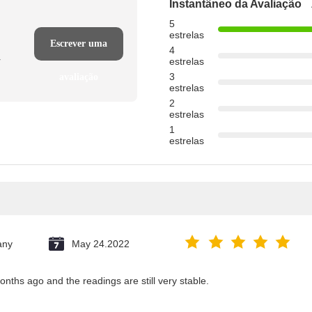
Instantâneo da Avaliação
5
estrelas
Escrever uma
4
r
estrelas
3
avaliação
estrelas
2
estrelas
1
estrelas
any
May 24.2022
months ago and the readings are still very stable.