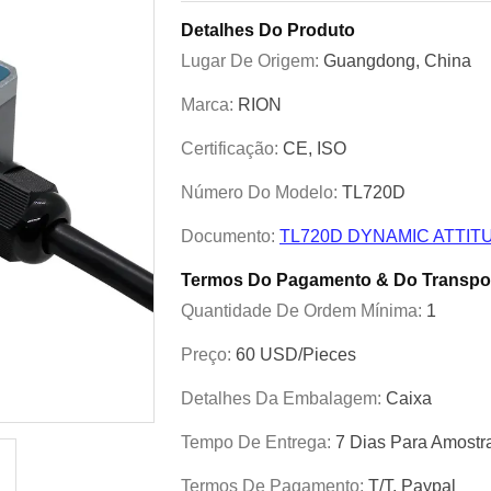
Detalhes Do Produto
Lugar De Origem:
Guangdong, China
Marca:
RION
Certificação:
CE, ISO
Número Do Modelo:
TL720D
Documento:
TL720D DYNAMIC ATTITU
Termos Do Pagamento & Do Transpo
Quantidade De Ordem Mínima:
1
Preço:
60 USD/Pieces
Detalhes Da Embalagem:
Caixa
Tempo De Entrega:
7 Dias Para Amostr
Termos De Pagamento:
T/T, Paypal