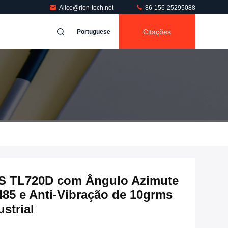
Alice@rion-tech.net
86-156-25295088
Citações
Portuguese
S TL720D com Ângulo Azimute
485 e Anti-Vibração de 10grms
strial