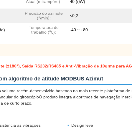
Atual (miliampère):
40 ((5V)
Precisão do azimote
<0,2
(°/min):
Temperatura de
do)
-40 ~ +80
trabalho (℃):
(±180°), Saída RS232/RS485 e Anti-Vibração de 10grms para AGV
com algoritmo de atitude MODBUS Azimut
volume recém-desenvolvido baseado na mais recente plataforma de m
angular do giroscópioO produto integra algoritmos de navegação iner
ca de curto prazo.
sistência às vibrações
Design leve