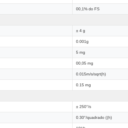
00,1% do FS
± 4 g
0.001g
5 mg
00,05 mg
0.015m/s/sqrt(h)
0.15 mg
± 250°/s
0.30°/quadrado ((h)