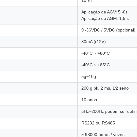
10°/h
Aplicação de AGV: 5~6s
Aplicação do AGM: 1,5 s
9~36VDC / 5VDC (opcional)
30mA ((12V)
-40°C ~ +80°C
-40°C ~ +85°C
5g~10g
200 g pk, 2 ms, 1⁄2 seno
10 anos
5Hz~200Hz podem ser defin
RS232 ou RS485
≥ 98000 horas / vezes