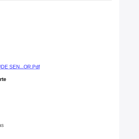
DE SEN...OR.pdf
rte
as