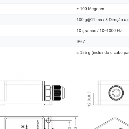
≥ 100 Megohm
100 g@11 ms / 3 Direção axi
10 gramas / 10~1000 Hz
IP67
≤ 135 g (incluindo o cabo p