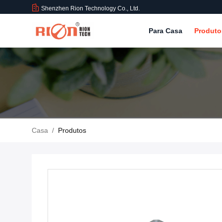
Shenzhen Rion Technology Co., Ltd.
Para Casa
Produt
Casa
/
Produtos