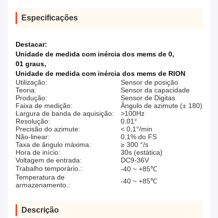
Especificações
Destacar:
Unidade de medida com inércia dos mems de 0
,
01 graus
,
Unidade de medida com inércia dos mems de RION
Utilização:
Sensor de posição
Teoria:
Sensor da capacidade
Produção:
Sensor de Digitas
Faixa de medição:
Ângulo de azimute (± 180)
Largura de banda de aquisição:
>100Hz
Resolução:
0.01°
Precisão do azimute:
< 0,1°/min
Não-linear:
0,1% do FS
Taxa de ângulo máxima:
≥ 300 °/s
Hora de início:
30s (estática)
Voltagem de entrada:
DC9-36V
Trabalho temporário.:
-40 ~ +85℃
Temperatura de
-40 ~ +85℃
armazenamento.:
Descrição