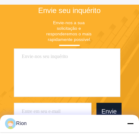
Envie seu inquérito
Envie-nos a sua 
solicitação e 
responderemos o mais 
rapidamente possível.
Envie
Rion