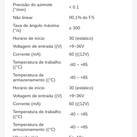
Precisão do azimote
< 0.1
(°/min)
Não linear
00,1% do FS
Taxa de ângulo máxima
≥ 300
(°/s)
Horário de início
30 (estático)
Voltagem de entrada ((V)
+9~36V
Corrente (mA)
60 (((12V)
Temperatura de trabalho.
-40 ~ +85
((°C)
Temperatura de
-40 ~ +85
armazenamento ((°C)
Horário de início
30 (estático)
Voltagem de entrada ((V)
+9~36V
Corrente (mA)
60 (((12V)
Temperatura de trabalho.
-40 ~ +85
((°C)
Temperatura de
-40 ~ +85
armazenamento ((°C)