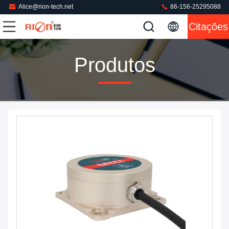
Alice@rion-tech.net
86-156-25295088
Citações
Produtos