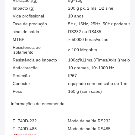
Vibração ((g)
5g~10g
Impacto (g)
200 g pk, 2 ms, 1⁄2 sine
Vida profissional
10 anos
Taxa de produção
5Hz, 15Hz, 25Hz, 50Hz podem ser 
sinal de saída
RS232 ou RS485
MTBF
≥ 50000 horas/voltas
Resistência ao
≥ 100 Megohm
isolamento
Resistência ao impacto
100g@11ms,3Times/Axis ((meio si
Anti-vibração
10 gramas, 10~1000 Hz
Proteção
IP67
Conector
equipado com um cabo de 1 m
Peso
160 g (sem cabo)
Informações de encomenda
TL740D-232
Modo de saída RS232
TL740D-485
Modo de saída RS485