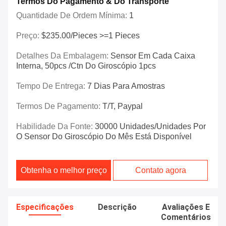
Termos Do Pagamento & Do Transporte
Quantidade De Ordem Mínima:
1
Preço:
$235.00/Pieces >=1 Pieces
Detalhes Da Embalagem:
Sensor Em Cada Caixa
Interna, 50pcs /ctn Do Giroscópio 1pcs
Tempo De Entrega:
7 Dias Para Amostras
Termos De Pagamento:
T/T, Paypal
Habilidade Da Fonte:
30000 Unidades/unidades Por
O Sensor Do Giroscópio Do Mês Está Disponível
Obtenha o melhor preço
Contato agora
Especificações
Descrição
Avaliações E
Comentários