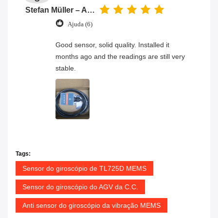
Stefan Müller – Automation Engineer
Ajuda (6)
Good sensor, solid quality. Installed it
months ago and the readings are still very
stable.
Tags:
Sensor do giroscópio de TL725D MEMS
Sensor do giroscópio do AGV da C.C.
Anti sensor do giroscópio da vibração MEMS