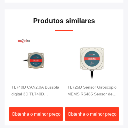
Produtos similares
S
TL740D CAN2.0A Bússola
TL725D Sensor Giroscópio
Ma
digital 3D TL740D
MEMS RS485 Sensor de
gi
de
Giroscópio de
Rotação Giroscópico
ac
acelerômetro de 3 eixos
100Hz para Condução
ce
ço
Obtenha o melhor preço
Obtenha o melhor preço
O
Automática
gi
de