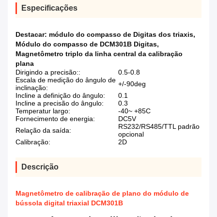
Especificações
Destacar:
módulo do compasso de Digitas dos triaxis
,
Módulo do compasso de DCM301B Digitas
,
Magnetômetro triplo da linha central da calibração
plana
Dirigindo a precisão::
0.5-0.8
Escala de medição do ângulo de
+/-90deg
inclinação:
Incline a definição do ângulo:
0.1
Incline a precisão do ângulo:
0.3
Temperatur largo:
-40~ +85C
Fornecimento de energia:
DC5V
RS232/RS485/TTL padrão
Relação da saída:
opcional
Calibração:
2D
Descrição
Magnetômetro de calibração de plano do módulo de
bússola digital triaxial DCM301B