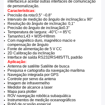
interfaces,e aceitar outras interfaces de comunicação
de personalização.
Características:
Precisão da rota
:
0.5° ~
0.
8
°
Intervalo de medição do ângulo de inclinação:
± 90°
Resolução do ângulo de inclinação
: 0,1°
Precisão do ângulo de inclinação
0.
3
°
Temperatura de largura: -40
°C
~
+ 85
°C
Tamanho:
L
4
3 × W
35
×H8
mm
Com magnético duro, magnético macio e
compensação de ângulo
Fonte de alimentação de 5 V CC
2
D Calibração da inclinação
Interface de saída RS232/RS485/TTL padrão
Aplicação:
Antenna de satélite Satélite de busca
Pesquisa e cartografia da navegação marítima
Navegação integrada por GPS
Controle por servo da antena
Imagem de infravermelho
Medidor de alcance a laser
Mapa para plotter
ROV navegação robótica subaquática
Instrumentos de medição oceanográficos
Robô de ocasião especial