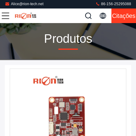
Alice@rion-tech.net
86-156-25295088
Citações
Produtos