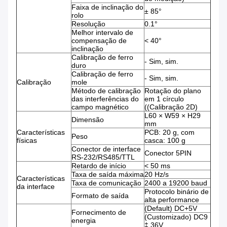
Faixa de inclinação do
± 85°
rolo
Resolução
0.1°
Melhor intervalo de
compensação de
< 40°
inclinação
Calibração de ferro
- Sim, sim.
duro
Calibração de ferro
- Sim, sim.
Calibração
mole
Método de calibração
Rotação do plano
das interferências do
em 1 círculo
campo magnético
((Calibração 2D)
L60 × W59 × H29
Dimensão
mm
Características
PCB: 20 g, com
Peso
físicas
casca: 100 g
Conector de interface
Conector 5PIN
RS-232/RS485/TTL
Retardo de início
< 50 ms
Taxa de saída máxima
20 Hz/s
Características
Taxa de comunicação
2400 a 19200 baud
da interface
Protocolo binário de
Formato de saída
alta performance
(Default) DC+5V
Fornecimento de
(Customizado) DC9
energia
‡ 36V