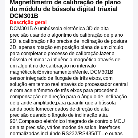
Magnetômetro de calibração de plano
do módulo de bússola digital triaxial
DCM301B
Descrição geral
DCM301B é um
bússola eletrônica 3D de alta
precisão usando o algoritmo de calibração de plano
2D, a calibração não precisa de inclinação de postura
3D, apenas rotação em posição plana de um círculo
para completar o processo de calibração.
fazer a
bússola eliminar a influência magnética através de
um algoritmo de calibração no intervalo
magnético
fer
Environamento
n
Mente, DCM
301
B
sensor integrado de fluxgate de três eixos, com
solução em tempo real através do processador central
e com acelerômetro de três eixos para proceder à
compensação de direção para o ângulo de inclinação
de grande amplitude,para garantir que a bússola
ainda pode fornecer dados de direção de alta
precisão quando o ângulo de inclinação até
±
90°.
Compasso eletrónico integrado de controlo MCU
de alta precisão, vários modos de saída, interfaces
normalizadas incluindo RS232/RS485/TTL e outras