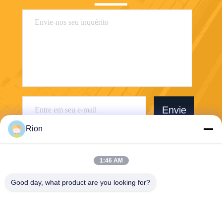
Envie
Rion
1:46 AM
Good day, what product are you looking for?
Shenzhen Rion Technology Co., Ltd.
Alice@rion-tech.net
86-156-25295088