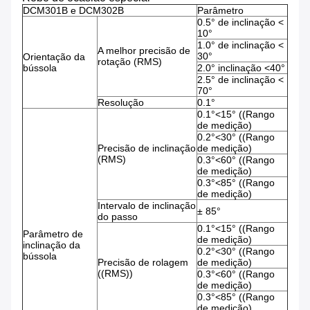
DCM301B e DCM302B
Parâmetro
0.5° de inclinação <
10°
1.0° de inclinação <
A melhor precisão de
30°
Orientação da
rotação (RMS)
bússola
2.0° inclinação <40°
2.5° de inclinação <
70°
Resolução
0.1°
0.1°<15° ((Rango
de medição)
0.2°<30° ((Rango
Precisão de inclinação
de medição)
(RMS)
0.3°<60° ((Rango
de medição)
0.3°<85° ((Rango
de medição)
Intervalo de inclinação
± 85°
do passo
0.1°<15° ((Rango
Parâmetro de
de medição)
inclinação da
0.2°<30° ((Rango
bússola
Precisão de rolagem
de medição)
((RMS))
0.3°<60° ((Rango
de medição)
0.3°<85° ((Rango
de medição)