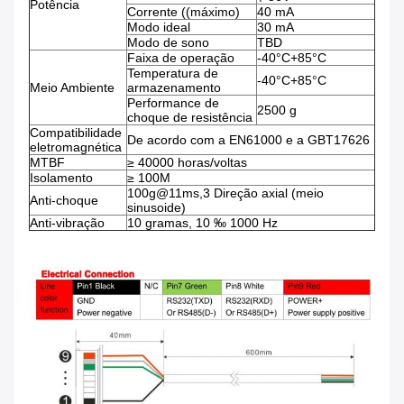
Potência
Corrente ((máximo)
40 mA
Modo ideal
30 mA
Modo de sono
TBD
Faixa de operação
-40°C+85°C
Temperatura de
-40°C+85°C
Meio Ambiente
armazenamento
Performance de
2500 g
choque de resistência
Compatibilidade
De acordo com a EN61000 e a GBT17626
eletromagnética
MTBF
≥ 40000 horas/voltas
Isolamento
≥ 100M
100g@11ms,3 Direção axial (meio
Anti-choque
sinusoide)
Anti-vibração
10 gramas, 10 ‰ 1000 Hz