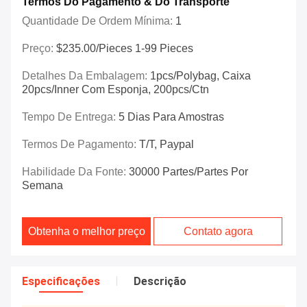
Termos Do Pagamento & Do Transporte
Quantidade De Ordem Mínima:
1
Preço:
$235.00/Pieces 1-99 Pieces
Detalhes Da Embalagem:
1pcs/polybag, Caixa
20pcs/inner Com Esponja, 200pcs/ctn
Tempo De Entrega:
5 Dias Para Amostras
Termos De Pagamento:
T/T, Paypal
Habilidade Da Fonte:
30000 Partes/partes Por
Semana
Obtenha o melhor preço
Contato agora
Especificações
Descrição