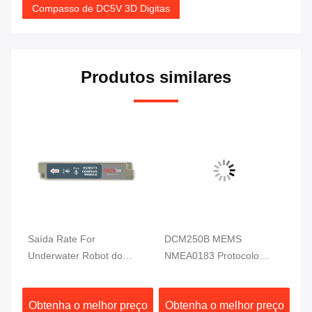
Compasso de DC5V 3D Digitas
Produtos similares
Saída Rate For
DCM250B MEMS
Te
Underwater Robot do
NMEA0183 Protocolo
se
sensor 20Hz/S da
Módulo de bússola
c
inclinação do compasso de
eletrônica MCU 3 eixos
3D
ço
Obtenha o melhor preço
Obtenha o melhor preço
O
IP67 1.6cm 3D Digitas
Alta confiabilidade