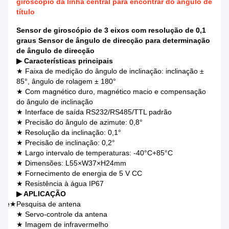
giroscópio da linha central para encontrar do ângulo de
título
Sensor de giroscópio de 3 eixos com resolução de 0,1
graus Sensor de ângulo de direcção para determinação
de ângulo de direcção
▶ Características principais
★ Faixa de medição do ângulo de inclinação: inclinação ±
85°, ângulo de rolagem ± 180°
★ Com magnético duro, magnético macio e compensação
do ângulo de inclinação
★ Interface de saída RS232/RS485/TTL padrão
★ Precisão do ângulo de azimute: 0,8°
★ Resolução da inclinação: 0,1°
★ Precisão de inclinação: 0,2°
★ Largo intervalo de temperaturas: -40°C+85°C
★ Dimensões: L55×W37×H24mm
★ Fornecimento de energia de 5 V CC
★ Resistência à água IP67
▶ APLICAÇÃO
ite
★
Pesquisa de antena
★ Servo-controle da antena
★ Imagem de infravermelho