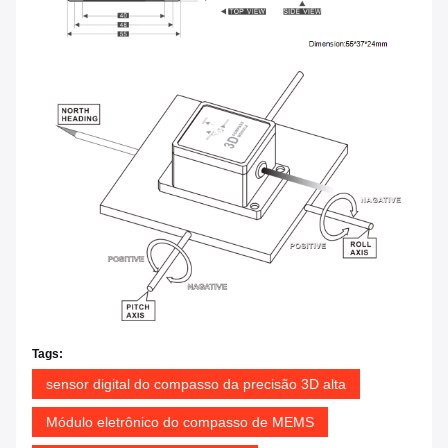
Tags:
sensor digital do compasso da precisão 3D alta
Módulo eletrônico do compasso de MEMS