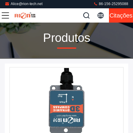
Alice@rion-tech.net
86-156-25295088
Citações
Produtos