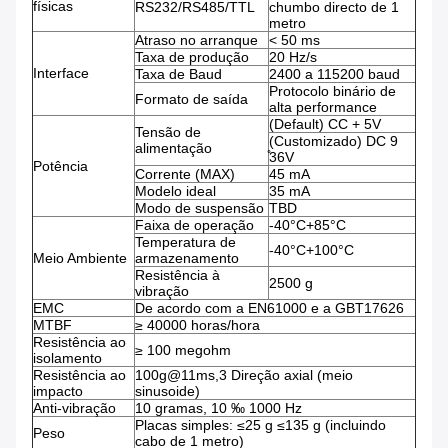
físicas
RS232/RS485/TTL
chumbo directo de 1
metro
Atraso no arranque
< 50 ms
Taxa de produção
20 Hz/s
Interface
Taxa de Baud
2400 a 115200 baud
Protocolo binário de
Formato de saída
alta performance
(Default) CC + 5V
Tensão de
(Customizado) DC 9
alimentação
̊36V
Potência
Corrente (MAX)
45 mA
Modelo ideal
35 mA
Modo de suspensão
TBD
Faixa de operação
-40°C+85°C
Temperatura de
-40°C+100°C
Meio Ambiente
armazenamento
Resistência à
2500 g
vibração
EMC
De acordo com a EN61000 e a GBT17626
MTBF
≥ 40000 horas/hora
Resistência ao
≥ 100 megohm
isolamento
Resistência ao
100g@11ms,3 Direção axial (meio
impacto
sinusoide)
Anti-vibração
10 gramas, 10 ‰ 1000 Hz
Placas simples: ≤25 g ≤135 g (incluindo
Peso
cabo de 1 metro)