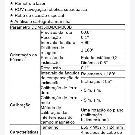
★ Râmetro a laser
★ ROV navegação robótica subaquática
★ Robô de ocasião especial
★ Análise e cartografia marinha
Parâmetro DDM350B/DCM360B
Precisão da rota
00,8°
Resolução
0.1°
Intervalo de altura
± 90°
Distância de
± 180°
rolagem
Orientação da
Precisão da
Estado estático 0,2°
bússola
inclinação
Dinâmica 0,5°
Resolução
0.1°
Intervalo de ângulos
Rolamento ± 180°
de compensação de
Inclinação < 85°
inclinação
Calibração de ferro
- Sim, sim.
duro
Calibração de ferro
- Sim, sim.
mole
Calibração
Método de
Uma rotação do plano
calibração das
(calibração
interferências do
bidimensional)
campo magnético
Tamanho
L55 × W37 × H24 mm
Características
4 núcleos de cabo de