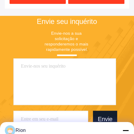
Envie seu inquérito
Envie-nos a sua 
solicitação e 
responderemos o mais 
rapidamente possível.
Envie
Rion