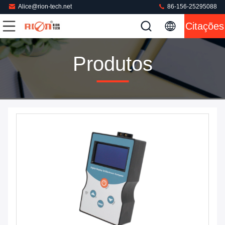
Alice@rion-tech.net
86-156-25295088
Citações
Produtos