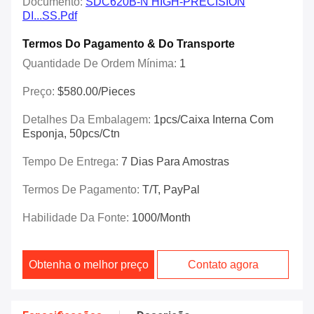
Documento:
SDC620B-N HIGH-PRECISION
DI...SS.pdf
Termos Do Pagamento & Do Transporte
Quantidade De Ordem Mínima:
1
Preço:
$580.00/Pieces
Detalhes Da Embalagem:
1pcs/caixa Interna Com
Esponja, 50pcs/ctn
Tempo De Entrega:
7 Dias Para Amostras
Termos De Pagamento:
T/T, PayPal
Habilidade Da Fonte:
1000/month
Obtenha o melhor preço
Contato agora