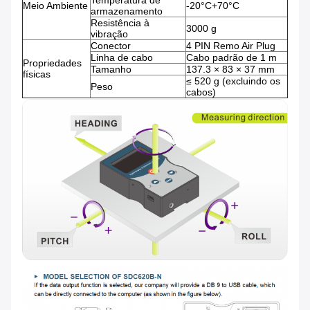
Temperatura de
Meio Ambiente
-20°C+70°C
armazenamento
Resistência à
3000 g
vibração
Conector
4 PIN Remo Air Plug
Linha de cabo
Cabo padrão de 1 m
Propriedades
Tamanho
137.3 × 83 × 37 mm
físicas
≤ 520 g (excluindo os
Peso
cabos)