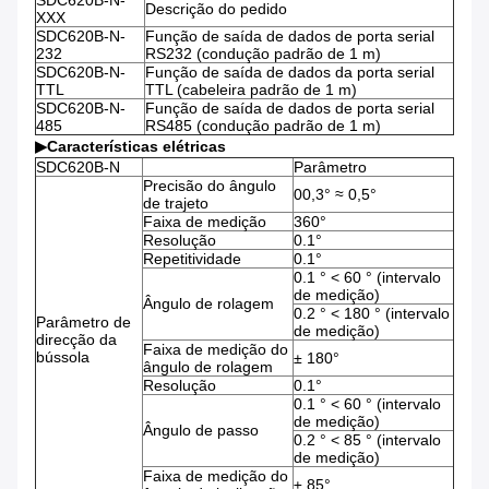
SDC620B-N-
Descrição do pedido
XXX
SDC620B-N-
Função de saída de dados de porta serial
232
RS232 (condução padrão de 1 m)
SDC620B-N-
Função de saída de dados da porta serial
TTL
TTL (cabeleira padrão de 1 m)
SDC620B-N-
Função de saída de dados de porta serial
485
RS485 (condução padrão de 1 m)
▶
Características elétricas
SDC620B-N
Parâmetro
Precisão do ângulo
00,3° ≈ 0,5°
de trajeto
Faixa de medição
360°
Resolução
0.1°
Repetitividade
0.1°
0.1 ° < 60 ° (intervalo
de medição)
Ângulo de rolagem
0.2 ° < 180 ° (intervalo
Parâmetro de
de medição)
direcção da
Faixa de medição do
bússola
± 180°
ângulo de rolagem
Resolução
0.1°
0.1 ° < 60 ° (intervalo
de medição)
Ângulo de passo
0.2 ° < 85 ° (intervalo
de medição)
Faixa de medição do
± 85°