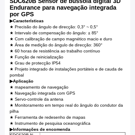
SDC620B Sensor de bússola digital 3D
Endurance para navegação integrada
por GPS
▶
Características
★ Precisão do ângulo de direcção: 0,3° ~ 0,5°
★ Intervalo de compensação do ângulo: ± 85°
★ Com calibração de campo magnético macio e duro
★ Área de medição do ângulo de direcção: 360°
★ 60 horas de resistência ao trabalho contínuo
★ Função de reinicialização
★ Grau de protecção IP54
★ Projeto integrado de instalações portáteis e de cauda de
pombal
▶
Aplicação
★ mapeamento de navegação
★ Navegação integrada com GPS
★ Servo-controle da antena
★ Monitoramento em tempo real do ângulo do condutor da
pilha
★ Ferramenta de redesenho de mapas
★ Instrumento de pesquisa oceanográfica
▶
Informações de encomenda