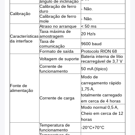
ângulo de inclinação
Calibração de ferro
- Não.
duro
Calibração
Calibração de ferro
- Não.
mole
Atraso no arranque
< 50 ms
Taxa máxima de
20 Hz/s
Características
amostragem
da interface
Taxa de
9600 baud
comunicação
Formato de saída
Protocolo RION 68
Bateria interna de lítio
Voltagem de suporte
recarregável de 3,7 V
Corrente de
50 mA (típico)
funcionamento
Modo de
carregamento rápido
Fonte de
1,75 A,
alimentação
totalmente carregado
Corrente de carga
em cerca de 4 horas
Modo normal 0,5 A,
Cheio em cerca de 12
horas
Temperatura de
-20°C+70°C
funcionamento