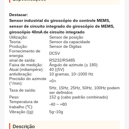
Destacar:
Sensor industrial do giroscópio do controle MEMS
,
sensor de circuito integrado do giroscópio de MEMS
,
giroscópio 40mA de circuito integrado
Utilização:
Sensor de posição
Teoria:
Sensor da capacidade
Produção:
Sensor de Digitas
Fornecimento de
DC5V
energia:
sinal de saída:
RS232/RS485
Faixa de medição:
Ângulo de azimute (± 180)
Atual (miliampère):
40 ((5V)
antivibração:
10 gramas, 10~1000 Hz
Precisão do azimote
<0>
(°/min):
5Hz, 15Hz, 25Hz, 50Hz, 100Hz podem
Taxa de saída:
ser definidos
Peso:
152 g (cabo padrão combinado)
Temperatura de
-40 ~ +80
trabalho (℃):
Vibração ((g):
5g~10g
Descrição