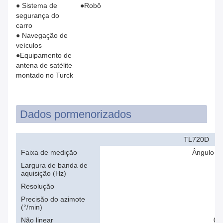
● Sistema de
●Robô
segurança do
carro
● Navegação de
veículos
●Equipamento de
antena de satélite
montado no Turck
Dados pormenorizados
TL720D
Faixa de medição
Ângulo de
Largura de banda de
aquisição (Hz)
Resolução
Precisão do azimote
(°/min)
Não linear
00