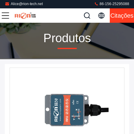
Alice@rion-tech.net
86-156-25295088
Citações
Produtos