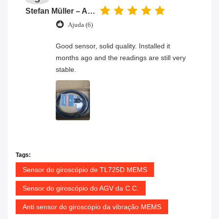
Stefan Müller – Automation Engineer
Ajuda (6)
Good sensor, solid quality. Installed it
months ago and the readings are still very
stable.
Tags:
Sensor do giroscópio de TL725D MEMS
Sensor do giroscópio do AGV da C.C.
Anti sensor do giroscópio da vibração MEMS