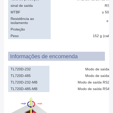
sinal de saída
RS23
MTBF
≥ 5000
Resistência ao
≥ 1
isolamento
Proteção
Peso
152 g (cabo
Informações de encomenda
TL720D-232
Modo de saída R
TL720D-485
Modo de saída R
TL720D-232-MB
Modo de saída RS23
TL720D-485-MB
Modo de saída RS48