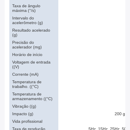
Taxa de ângulo
máxima (°/s)
Intervalo do
acelerômetro (g)
Resultado acelerado
(g)
Precisão do
acelerador (mg)
Horário de início
5 
Voltagem de entrada
((V)
Corrente (mA)
Temperatura de
-
trabalho. ((°C)
Temperatura de
-
armazenamento ((°C)
Vibração ((g)
Impacto (g)
200 g pk
Vida profissional
Taxa de produção
5Hz, 15Hz, 25Hz, 50H