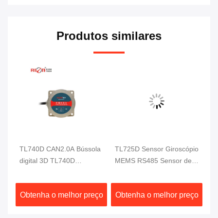
Produtos similares
S
TL740D CAN2.0A Bússola
TL725D Sensor Giroscópio
RI
digital 3D TL740D
MEMS RS485 Sensor de
de
de
Giroscópio de
Rotação Giroscópico
ún
acelerômetro de 3 eixos
100Hz para Condução
ve
ço
Obtenha o melhor preço
Obtenha o melhor preço
O
Automática