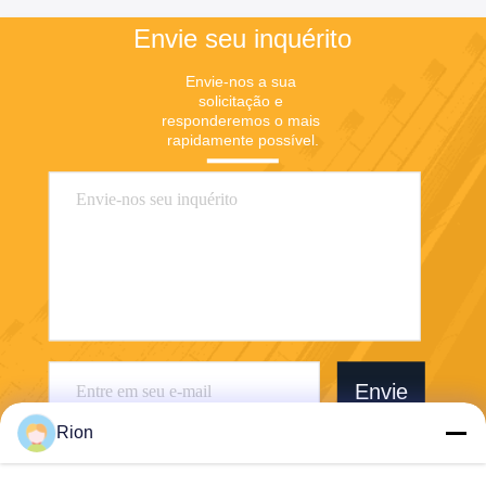
Envie seu inquérito
Envie-nos a sua 
solicitação e 
responderemos o mais 
rapidamente possível.
Envie
Rion